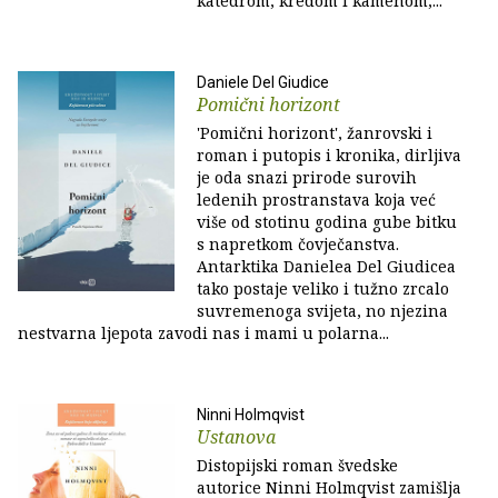
katedrom, kredom i kamenom,...
Daniele Del Giudice
Pomični horizont
'Pomični horizont', žanrovski i
roman i putopis i kronika, dirljiva
je oda snazi prirode surovih
ledenih prostranstava koja već
više od stotinu godina gube bitku
s napretkom čovječanstva.
Antarktika Danielea Del Giudicea
tako postaje veliko i tužno zrcalo
suvremenoga svijeta, no njezina
nestvarna ljepota zavodi nas i mami u polarna...
Ninni Holmqvist
Ustanova
Distopijski roman švedske
autorice Ninni Holmqvist zamišlja