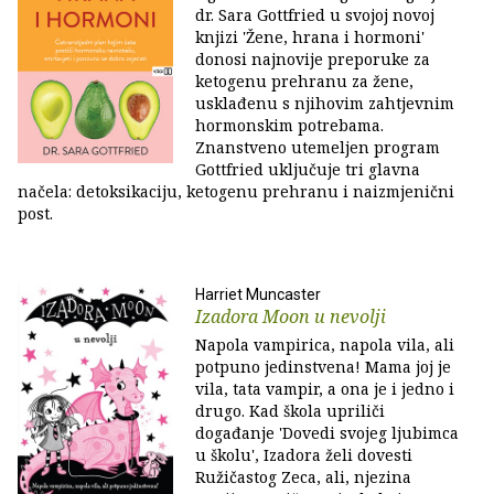
dr. Sara Gottfried u svojoj novoj
knjizi 'Žene, hrana i hormoni'
donosi najnovije preporuke za
ketogenu prehranu za žene,
usklađenu s njihovim zahtjevnim
hormonskim potrebama.
Znanstveno utemeljen program
Gottfried uključuje tri glavna
načela: detoksikaciju, ketogenu prehranu i naizmjenični
post.
Harriet Muncaster
Izadora Moon u nevolji
Napola vampirica, napola vila, ali
potpuno jedinstvena! Mama joj je
vila, tata vampir, a ona je i jedno i
drugo. Kad škola upriliči
događanje 'Dovedi svojeg ljubimca
u školu', Izadora želi dovesti
Ružičastog Zeca, ali, njezina