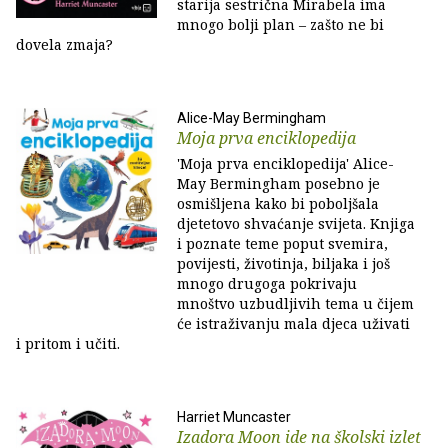
starija sestrična Mirabela ima
mnogo bolji plan – zašto ne bi
dovela zmaja?
Alice-May Bermingham
Moja prva enciklopedija
'Moja prva enciklopedija' Alice-
May Bermingham posebno je
osmišljena kako bi poboljšala
djetetovo shvaćanje svijeta. Knjiga
i poznate teme poput svemira,
povijesti, životinja, biljaka i još
mnogo drugoga pokrivaju
mnoštvo uzbudljivih tema u čijem
će istraživanju mala djeca uživati
i pritom i učiti.
Harriet Muncaster
Izadora Moon ide na školski izlet