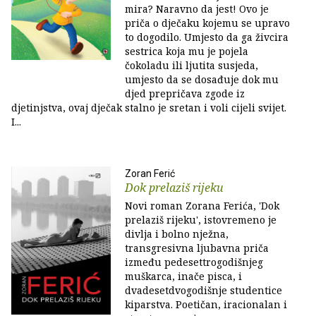
mira? Naravno da jest! Ovo je
priča o dječaku kojemu se upravo
to dogodilo. Umjesto da ga živcira
sestrica koja mu je pojela
čokoladu ili ljutita susjeda,
umjesto da se dosađuje dok mu
djed prepričava zgode iz
djetinjstva, ovaj dječak stalno je sretan i voli cijeli svijet.
I...
Zoran Ferić
Dok prelaziš rijeku
Novi roman Zorana Ferića, 'Dok
prelaziš rijeku', istovremeno je
divlja i bolno nježna,
transgresivna ljubavna priča
između pedesettrogodišnjeg
muškarca, inače pisca, i
dvadesetdvogodišnje studentice
kiparstva. Poetičan, iracionalan i