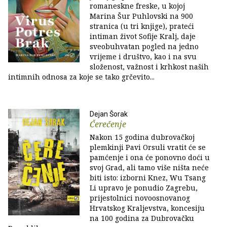
romaneskne freske, u kojoj
Marina Šur Puhlovski na 900
stranica (u tri knjige), prateći
intiman život Sofije Kralj, daje
sveobuhvatan pogled na jedno
vrijeme i društvo, kao i na svu
složenost, važnost i krhkost naših
intimnih odnosa za koje se tako grčevito...
Dejan Šorak
Čerečenje
Nakon 15 godina dubrovačkoj
plemkinji Pavi Orsuli vratit će se
pamćenje i ona će ponovno doći u
svoj Grad, ali tamo više ništa neće
biti isto: izborni Knez, Wu Tsang
Li upravo je ponudio Zagrebu,
prijestolnici novoosnovanog
Hrvatskog Kraljevstva, koncesiju
na 100 godina za Dubrovačku