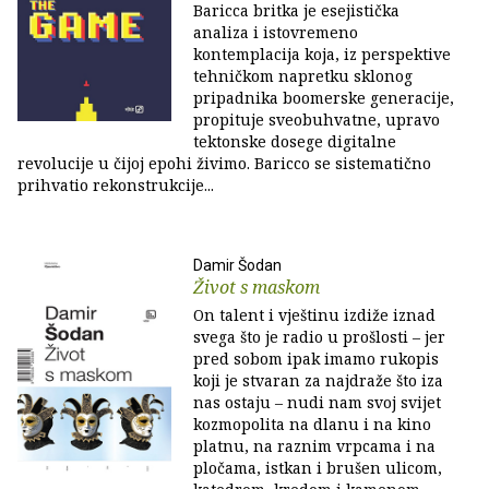
Baricca britka je esejistička
analiza i istovremeno
kontemplacija koja, iz perspektive
tehničkom napretku sklonog
pripadnika boomerske generacije,
propituje sveobuhvatne, upravo
tektonske dosege digitalne
revolucije u čijoj epohi živimo. Baricco se sistematično
prihvatio rekonstrukcije...
Damir Šodan
Život s maskom
On talent i vještinu izdiže iznad
svega što je radio u prošlosti – jer
pred sobom ipak imamo rukopis
koji je stvaran za najdraže što iza
nas ostaju – nudi nam svoj svijet
kozmopolita na dlanu i na kino
platnu, na raznim vrpcama i na
pločama, istkan i brušen ulicom,