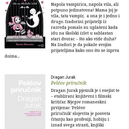
Napola vampirica, napola vila, ali
potpuno jedinstvena! Mama joj je
vila, tata vampir, a ona je i jedno i
drugo. Izadorini prijatelji iz
razreda pomalo su uplašeni kada
idu na školski izlet u sablastan
stari dvorac – što ako vide duha?
Na Izadori je da pokaže svojim
prijateljima kako ono što se isprva
doima...
Dragan Jurak
Peléov priručnik
Dragan Jurak pjesnik je i esejist te
– etablirani književni i filmski
kritičar. Njegov romaneskni
prvijenac 'Peléov
priručnik' slojevita je posveta
čitanju kao profesiji, hobiju i
iznad svega strasti, knjiški