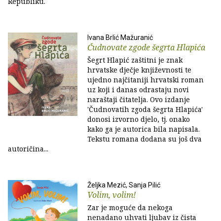
Republiku.
Ivana Brlić Mažuranić
Čudnovate zgode šegrta Hlapića
Šegrt Hlapić zaštitni je znak
hrvatske dječje književnosti te
ujedno najčitaniji hrvatski roman
uz koji i danas odrastaju novi
naraštaji čitatelja. Ovo izdanje
'Čudnovatih zgoda šegrta Hlapića'
donosi izvorno djelo, tj. onako
kako ga je autorica bila napisala.
Tekstu romana dodana su još dva
autoričina...
Željka Mezić, Sanja Pilić
Volim, volim!
Zar je moguće da nekoga
nenadano uhvati ljubav iz čista