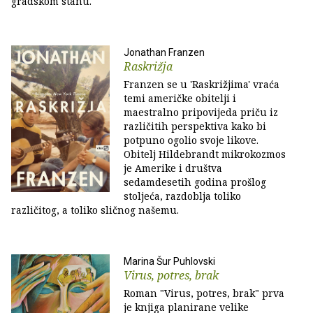
gradskom stanu.
Jonathan Franzen
Raskrižja
Franzen se u 'Raskrižjima' vraća
temi američke obitelji i
maestralno pripovijeda priču iz
različitih perspektiva kako bi
potpuno ogolio svoje likove.
Obitelj Hildebrandt mikrokozmos
je Amerike i društva
sedamdesetih godina prošlog
stoljeća, razdoblja toliko
različitog, a toliko sličnog našemu.
Marina Šur Puhlovski
Virus, potres, brak
Roman "Virus, potres, brak" prva
je knjiga planirane velike