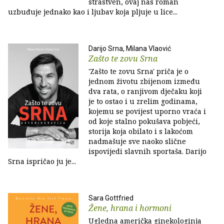
strastven, ovaj nas roman
uzbuđuje jednako kao i ljubav koja pljuje u lice...
Darijo Srna, Milana Vlaović
Zašto te zovu Srna
'Zašto te zovu Srna' priča je o
jednom životu zbijenom između
dva rata, o ranjivom dječaku koji
je to ostao i u zrelim godinama,
kojemu se povijest uporno vraća i
od koje stalno pokušava pobjeći,
storija koja obilato i s lakoćom
nadmašuje sve naoko slične
ispovijedi slavnih sportaša. Darijo
Srna ispričao ju je...
Sara Gottfried
Žene, hrana i hormoni
Ugledna američka ginekologinja