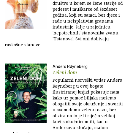
društvo u kojem se žene starije od
pedeset i muškarce od šezdeset
godina, koji su samci, bez djece i
rade u neisplativim granama
industrije, šalje u zajednicu
'nepotrebnih' stanovnika zvanu
'Ustanova'. Svi oni dobivaju
raskošne stanove...
Anders Røyneberg
Zeleni dom
Popularni norveški vrtlar Anders
Røyneberg u ovoj bogato
ilustriranoj knjizi pokazuje nam
kako uz pomoć biljaka možemo
obogatiti svoje okruženje i stvoriti
u svom domu zelenu oazu, bez
obzira na to je li riječ o velikoj
kući s okućnicom ili, kao u
Andersovu slučaju, malom