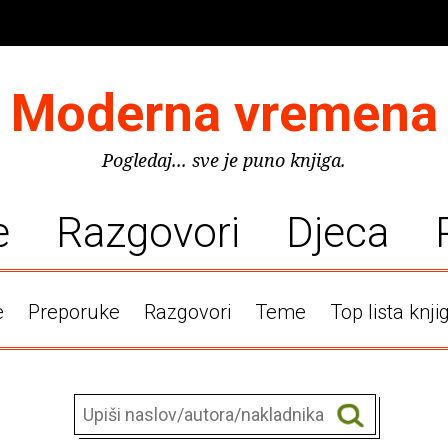
Moderna vremena
Pogledaj... sve je puno knjiga.
e
Razgovori
Djeca
e
Preporuke
Razgovori
Teme
Top lista knji