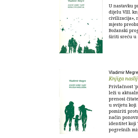
U nastavku pr
dijelu VIII. 
civilizacija»
mjesto preobra
Božanski pro
širiti sreću u
Vladimir Megr
Knjiga nasli
Privlačnost '
leži u aktual
prenosi čitat
u svijetu koj
pomiriti protu
način ponovno
identitet koj
pogrešnih mis