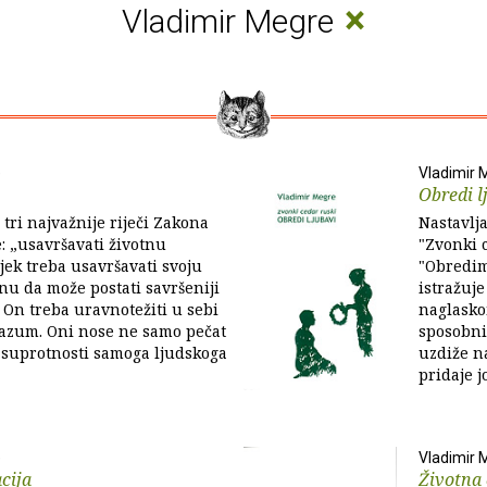
×
Vladimir Megre
e
Vladimir 
Obredi l
 tri najvažnije riječi Zakona
Nastavlja
: „usavršavati životnu
"Zvonki c
jek treba usavršavati svoju
"Obredim
nu da može postati savršeniji
istražuj
. On treba uravnotežiti u sebi
naglasko
razum. Oni nose ne samo pečat
sposobni 
i suprotnosti samoga ljudskoga
uzdiže n
pridaje jo
e
Vladimir 
cija
Životna 