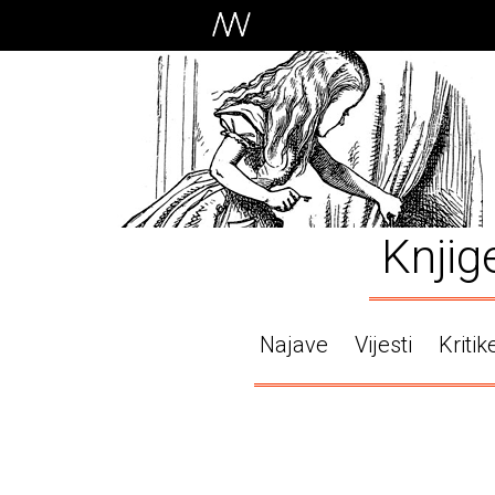
Knjig
Najave
Vijesti
Kritik