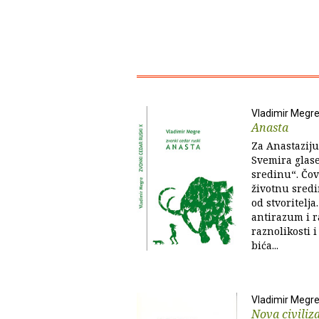
Vladimir Megr
Anasta
Za Anastaziju
Svemira glase
sredinu“. Čov
životnu sredi
od stvoritelja
antirazum i 
raznolikosti 
bića...
Vladimir Megr
Nova civiliza