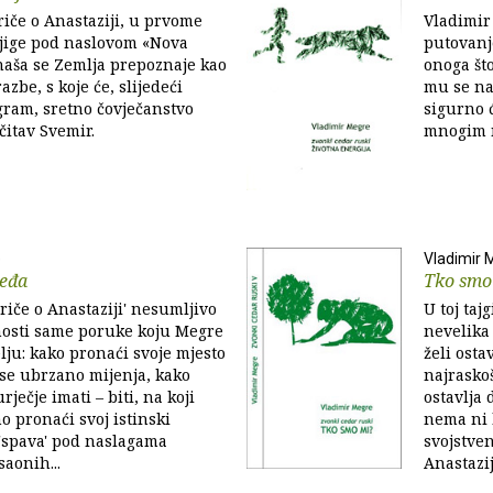
iče o Anastaziji, u prvome
Vladimir
knjige pod naslovom «Nova
putovanj
, naša se Zemlja prepoznaje kao
onoga što
zbe, s koje će, slijedeći
mu se na
gram, sretno čovječanstvo
sigurno 
 čitav Svemir.
mnogim 
e
Vladimir 
jeđa
Tko smo
priče o Anastaziji' nesumljivo
U toj tajg
nosti same poruke koju Megre
nevelika 
elju: kako pronaći svoje mjesto
želi ostav
i se ubrzano mijenja, kako
najraskoš
rječje imati – biti, na koji
ostavlja 
 pronaći svoj istinski
nema ni k
i 'spava' pod naslagama
svojstve
aonih...
Anastazij