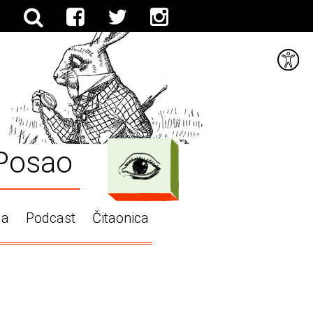
Posao
ga
Podcast
Čitaonica