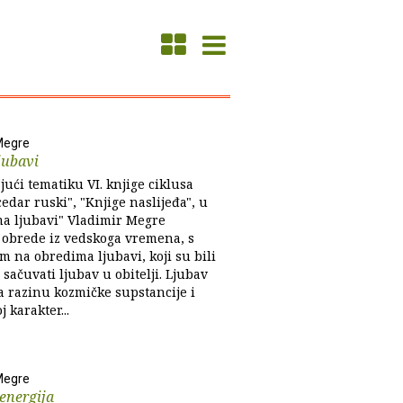
Megre
jubavi
jući tematiku VI. knjige ciklusa
edar ruski", "Knjige naslijeđa", u
a ljubavi" Vladimir Megre
e obrede iz vedskoga vremena, s
m na obredima ljubavi, koji su bili
sačuvati ljubav u obitelji. Ljubav
a razinu kozmičke supstancije i
j karakter...
Megre
energija