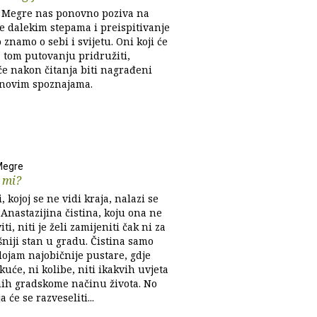
 Megre nas ponovno poziva na
e dalekim stepama i preispitivanje
 znamo o sebi i svijetu. Oni koji će
 tom putovanju pridružiti,
će nakon čitanja biti nagrađeni
novim spoznajama.
Megre
 mi?
i, kojoj se ne vidi kraja, nalazi se
Anastazijina čistina, koju ona ne
iti, niti je želi zamijeniti čak ni za
niji stan u gradu. Čistina samo
dojam najobičnije pustare, gdje
uće, ni kolibe, niti ikakvih uvjeta
nih gradskome načinu života. No
a će se razveseliti...