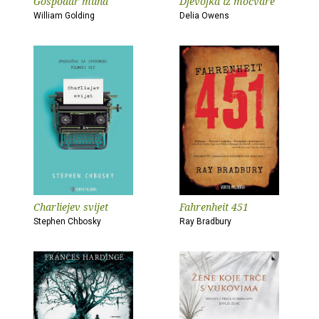
Gospodar muha
Djevojka iz močvare
William Golding
Delia Owens
Charliejev svijet
Fahrenheit 451
Stephen Chbosky
Ray Bradbury