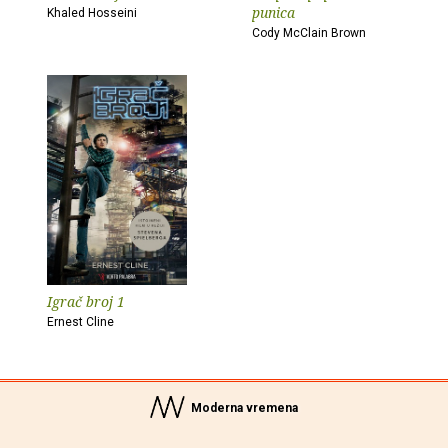
punica
Khaled Hosseini
Cody McClain Brown
Igrač broj 1
Ernest Cline
Moderna vremena