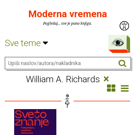
Moderna vremena
Pogledaj... sve je puno knjiga.
Sve teme
×
William A. Richards