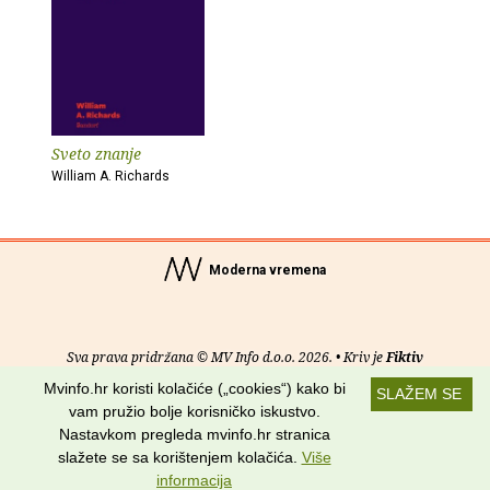
Sveto znanje
William A. Richards
Moderna vremena
Sva prava pridržana © MV Info d.o.o. 2026. • Kriv je
Fiktiv
Mvinfo.hr koristi kolačiće („cookies“) kako bi
SLAŽEM SE
O nama
•
Pomoć
•
Uvjeti korištenja
•
RSS kanali
vam pružio bolje korisničko iskustvo.
Nastavkom pregleda mvinfo.hr stranica
Potraži nas na:
slažete se sa korištenjem kolačića.
Više
informacija