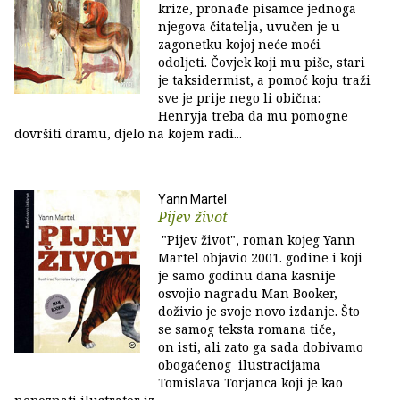
krize, pronađe pisamce jednoga
njegova čitatelja, uvučen je u
zagonetku kojoj neće moći
odoljeti. Čovjek koji mu piše, stari
je taksidermist, a pomoć koju traži
sve je prije nego li obična:
Henryja treba da mu pomogne
dovršiti dramu, djelo na kojem radi...
Yann Martel
Pijev život
"Pijev život", roman kojeg Yann
Martel objavio 2001. godine i koji
je samo godinu dana kasnije
osvojio nagradu Man Booker,
doživio je svoje novo izdanje. Što
se samog teksta romana tiče,
on isti, ali zato ga sada dobivamo
obogaćenog ilustracijama
Tomislava Torjanca koji je kao