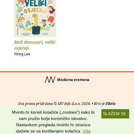
Mali dinosauri, veliki
osjećaji
Yiting Lee
Moderna vremena
Sva prava pridržana © MV Info d.o.o. 2026. • Kriv je
Fiktiv
Mvinfo.hr koristi kolačiće („cookies“) kako bi
SLAŽEM SE
O nama
•
Pomoć
•
Uvjeti korištenja
•
RSS kanali
vam pružio bolje korisničko iskustvo.
Nastavkom pregleda mvinfo.hr stranica
Potraži nas na:
slažete se sa korištenjem kolačića.
Više