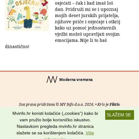
osjećati – čak i kad imaš loš
dan. Pridruži mi se i upoznaj
mojih deset jurskih prijatelja,
njihove priče i osjećaje i otkrij
kako uz pomoć jednostavnih
vježbi možeš upravljati svojim
emocijama. Nije li to baš
dinastično!
Moderna vremena
Sva prava pridržana © MV Info d.o.o. 2026. • Kriv je
Fiktiv
Mvinfo.hr koristi kolačiće („cookies“) kako bi
SLAŽEM SE
O nama
•
Pomoć
•
Uvjeti korištenja
•
RSS kanali
vam pružio bolje korisničko iskustvo.
Nastavkom pregleda mvinfo.hr stranica
Potraži nas na:
slažete se sa korištenjem kolačića.
Više