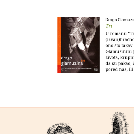
Drago Glamuzi
Tri
U romanu "Tri
(izvan)bračnog
ono što takav
Glamuzinini p
života, krupn
da su pakao, č
pored nas, ili