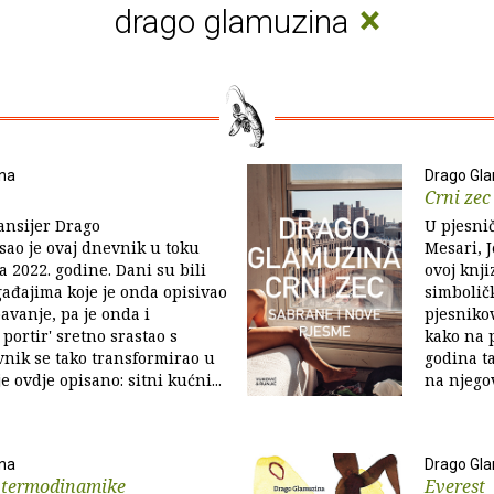
×
drago glamuzina
na
Drago Gl
Crni zec
ansijer Drago
U pjesnič
ao je ovaj dnevnik u toku
Mesari, J
a 2022. godine. Dani su bili
ovoj knji
ađajima koje je onda opisivao
simboličk
avanje, pa je onda i
pjesniko
portir' sretno srastao s
kako na p
nik se tako transformirao u
godina ta
je ovdje opisano: sitni kućni...
na njego
na
Drago Gl
 termodinamike
Everest