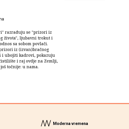
na
" razrađuju se "prizori iz
 života", ljubavni trokut i
 odnos sa sobom povlači.
rizori iz (izvan)bračnog
i i ubojiti kadrovi, pokazuju
istilište i raj ovdje na Zemlji,
 još točnije: u nama.
Moderna vremena