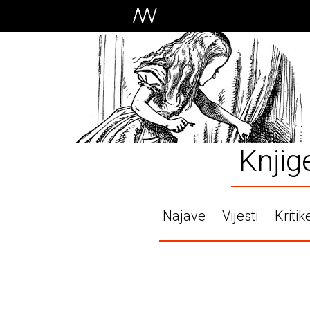
Knjig
Najave
Vijesti
Kritik