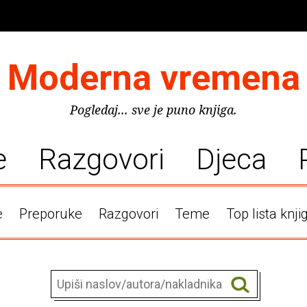
Moderna vremena
Pogledaj... sve je puno knjiga.
e
Razgovori
Djeca
e
Preporuke
Razgovori
Teme
Top lista knji