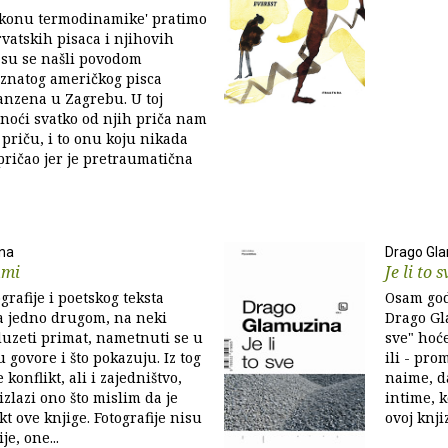
konu termodinamike' pratimo
vatskih pisaca i njihovih
i su se našli povodom
oznatog američkog pisca
anzena u Zagrebu. U toj
noći svatko od njih priča nam
priču, i to onu koju nikada
pričao jer je pretraumatična
na
Drago Gl
umi
Je li to s
grafije i poetskog teksta
Osam god
a jedno drugom, na neki
Drago Gl
duzeti primat, nametnuti se u
sve" hoće
govore i što pokazuju. Iz tog
ili - pro
 konflikt, ali i zajedništvo,
naime, d
izlazi ono što mislim da je
intime, 
kt ove knjige. Fotografije nisu
ovoj knj
je, one...