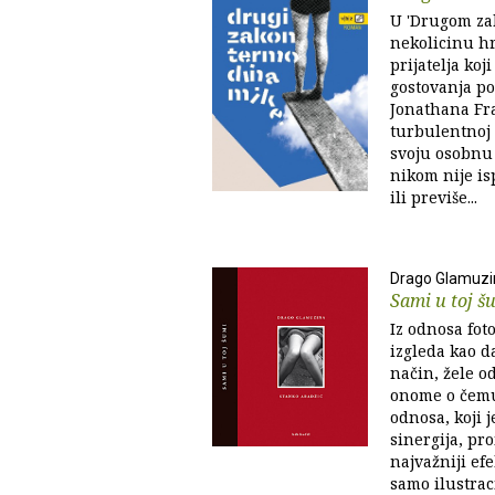
U 'Drugom za
nekolicinu hr
prijatelja koj
gostovanja p
Jonathana Fr
turbulentnoj 
svoju osobnu 
nikom nije is
ili previše...
Drago Glamuzi
Sami u toj š
Iz odnosa foto
izgleda kao d
način, žele o
onome o čemu 
odnosa, koji je
sinergija, pro
najvažniji efe
samo ilustraci