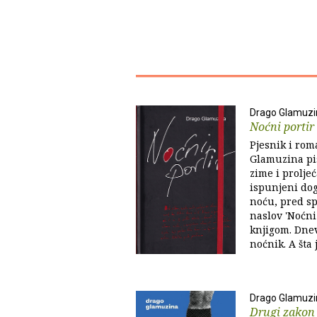
Drago Glamuzi
Noćni portir
Pjesnik i rom
Glamuzina pis
zime i proljeć
ispunjeni dog
noću, pred sp
naslov 'Noćni 
knjigom. Dnev
noćnik. A šta 
Drago Glamuzi
Drugi zakon