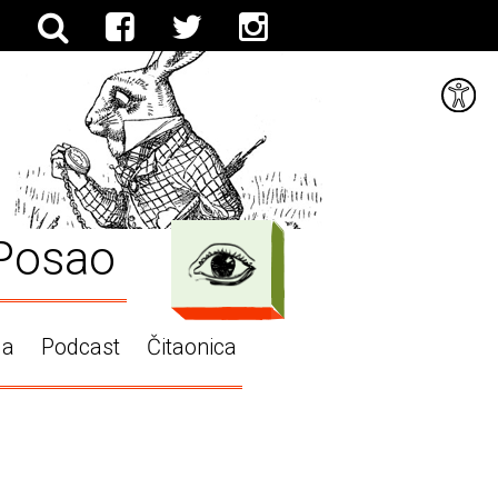
Posao
ga
Podcast
Čitaonica