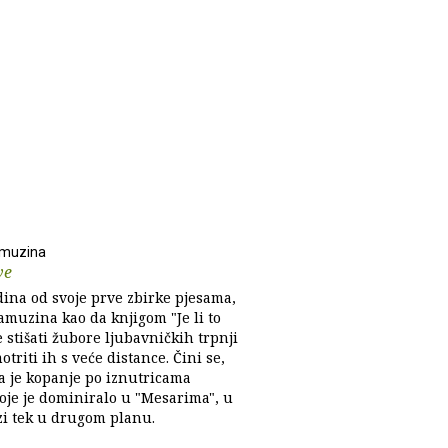
amuzina
ve
ina od svoje prve zbirke pjesama,
amuzina kao da knjigom "Je li to
 stišati žubore ljubavničkih trpnji
motriti ih s veće distance. Čini se,
a je kopanje po iznutricama
koje je dominiralo u "Mesarima", u
izi tek u drugom planu.