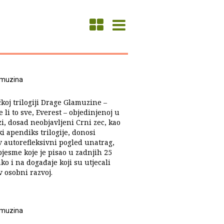
amuzina
koj trilogiji Drage Glamuzine –
e li to sve, Everest – objedinjenoj u
zi, dosad neobjavljeni Crni zec, kao
i apendiks trilogije, donosi
v autorefleksivni pogled unatrag,
jesme koje je pisao u zadnjih 25
ko i na događaje koji su utjecali
v osobni razvoj.
amuzina