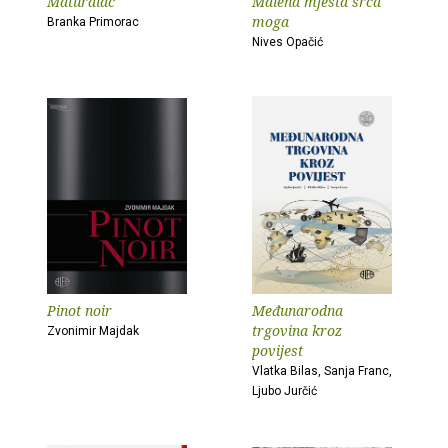
Maturalac
Malena mjesta srca
moga
Branka Primorac
Nives Opačić
Pinot noir
Međunarodna
trgovina kroz
Zvonimir Majdak
povijest
Vlatka Bilas, Sanja Franc,
Ljubo Jurčić