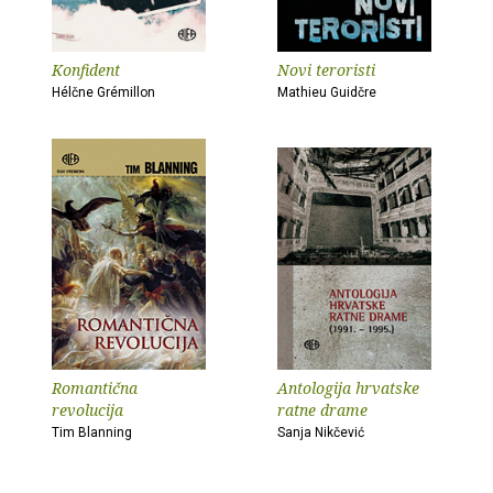
Konfident
Novi teroristi
Hélčne Grémillon
Mathieu Guidčre
Romantična
Antologija hrvatske
revolucija
ratne drame
Tim Blanning
Sanja Nikčević