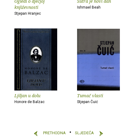
Ogledi o dječjoj
Sutra je novi dan
književnosti
Ishmael Beah
Stjepan Hranjec
Ljiljan u dolu
Tumač vlasti
Honore de Balzac
Stjepan Čuić
PRETHODNA
SLJEDEĆA