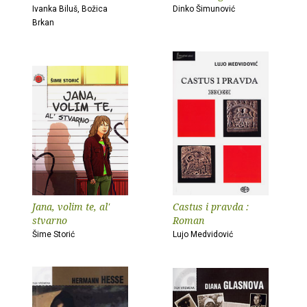
Ivanka Biluš, Božica
Dinko Šimunović
Brkan
Jana, volim te, al'
Castus i pravda :
stvarno
Roman
Šime Storić
Lujo Medvidović