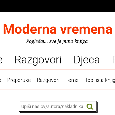
Moderna vremena
Pogledaj... sve je puno knjiga.
e
Razgovori
Djeca
e
Preporuke
Razgovori
Teme
Top lista knji