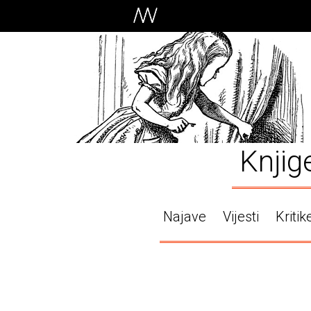
Knjig
Najave
Vijesti
Kritik