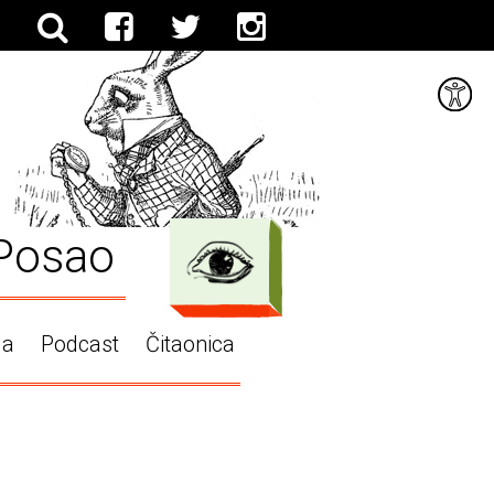
Posao
ga
Podcast
Čitaonica