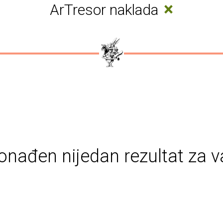
×
ArTresor naklada
onađen nijedan rezultat za v