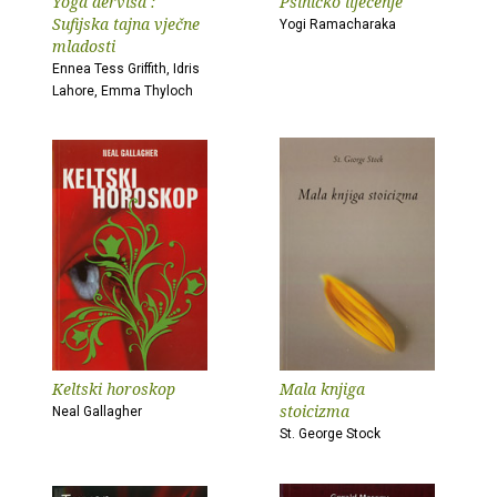
Yoga derviša :
Psihičko liječenje
Sufijska tajna vječne
Yogi Ramacharaka
mladosti
Ennea Tess Griffith, Idris
Lahore, Emma Thyloch
Keltski horoskop
Mala knjiga
stoicizma
Neal Gallagher
St. George Stock