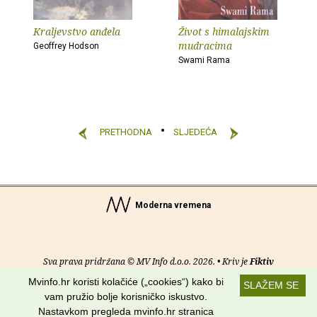
Kraljevstvo anđela
Život s himalajskim
mudracima
Geoffrey Hodson
Swami Rama
PRETHODNA
SLJEDEĆA
Moderna vremena
Sva prava pridržana © MV Info d.o.o. 2026. • Kriv je
Fiktiv
Mvinfo.hr koristi kolačiće („cookies“) kako bi
SLAŽEM SE
O nama
•
Pomoć
•
Uvjeti korištenja
•
RSS kanali
vam pružio bolje korisničko iskustvo.
Nastavkom pregleda mvinfo.hr stranica
Potraži nas na: