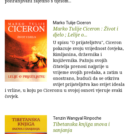
pohranjivani zajedno s tijelom...
Marko Tulije Ciceron
Marko Tulije Ciceron : Život i
djelo ; Lelije o...
U spisu "O prijateljstvu", Ciceron
pokazuje svoju vrijednost čovjeka,
Rimljanina, državnika i
književnika. Pažnju svojih
čitatelja prenosi najprije u
vrijeme svojih predaka, a zatim u
onostrano, budući da se otkriva
svijet prijateljstva kao svijet ideala
i vrline, u koju po Ciceronu u svojoj osnovi vjeruje svaki
čovjek.
Tenzin Wangyal Rinpoche
Tibetanska knjiga snova i
sanjanja