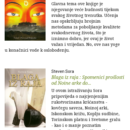
Glavna tema ove knjige je
njegovanje veće budnosti tijekom
svakog životnog trenutka. Učenja
nas opskrbljuju brojnim
metodama za poboljšanje kvalitete
svakodnevnog života, što je
iznimno dobro, jer ovaj je život
važan i vrijedan. No, ove nas yoge
u konačnici vode k oslobođenju.
Steven Sora
Blaga iz raja : Spomenici prošlosti
od Noine arke do...
U ovom istraživanju Sora
pripovijeda o najcjenjenijim
rukotvorinama kršćanstva -
kovčegu saveza, Noinoj arki,
Iskonskom križu, Koplju sudbine,
Torinskom platnu i Svetome gralu
- kao i o manje poznatim