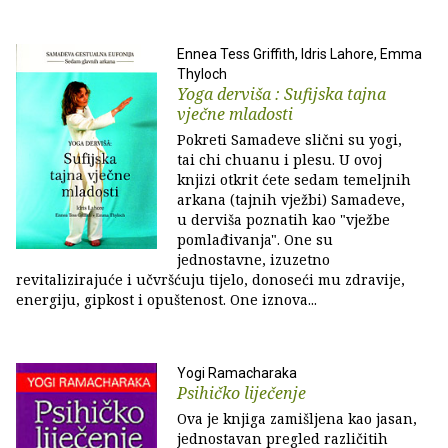
Ennea Tess Griffith, Idris Lahore, Emma
Thyloch
Yoga derviša : Sufijska tajna
vječne mladosti
Pokreti Samadeve slični su yogi,
tai chi chuanu i plesu. U ovoj
knjizi otkrit ćete sedam temeljnih
arkana (tajnih vježbi) Samadeve,
u derviša poznatih kao "vježbe
pomlađivanja". One su
jednostavne, izuzetno
revitalizirajuće i učvršćuju tijelo, donoseći mu zdravije,
energiju, gipkost i opuštenost. One iznova...
Yogi Ramacharaka
Psihičko liječenje
Ova je knjiga zamišljena kao jasan,
jednostavan pregled različitih