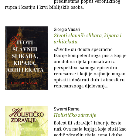
predmetima poput Veronikinog
rupca i kostiju i krvi biblijskih osoba.
Giorgio Vasari
Životi slavnih slikara, kipara i
arhitekata
«Životi» su doista specifično
tkanje kompetentnoga pisca koji je
onodobna djela promatrao iz
perspektive samoga epicentra
renesanse i koji je najbolje mogao
opisati i dočarati duh i atmosferu
renesansnoga djelovanja.
Swami Rama
Holističko zdravlje
Bolest ili zdravlje? Izbor je često
naš. Ova mala knjiga koja služi kao
vodič zdravlju tijela, uma i duha,