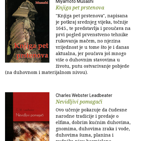
Miyamoto Musashi
Knjiga pet prstenova
"Knjiga pet prstenova", napisana
je potkraj srednjeg vijeka, točnije
1645., te predstavlja i proučava na
prvi pogled prvenstveno tehnike
rukovanja mačem, no njezina
vrijednost je u tome što je i danas
aktualna, jer poučava još mnogo
više o duhovnim stavovima u
životu, putu ostvarivanje pobjede
(na duhovnom i materijalnom nivou).
Charles Webster Leadbeater
Nevidljivi pomagači
Ovo učenje pokazuje da čudesne
narodne tradicije i predaje o
elfima, dobrim kućnim duhovima,
gnomima, duhovima zraka i vode,
duhovima šuma, planina i