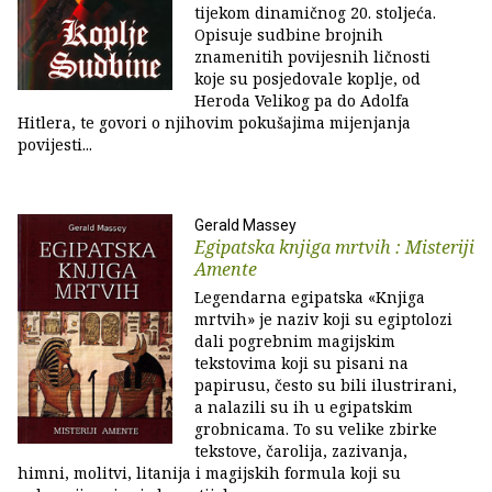
tijekom dinamičnog 20. stoljeća.
Opisuje sudbine brojnih
znamenitih povijesnih ličnosti
koje su posjedovale koplje, od
Heroda Velikog pa do Adolfa
Hitlera, te govori o njihovim pokušajima mijenjanja
povijesti...
Gerald Massey
Egipatska knjiga mrtvih : Misteriji
Amente
Legendarna egipatska «Knjiga
mrtvih» je naziv koji su egiptolozi
dali pogrebnim magijskim
tekstovima koji su pisani na
papirusu, često su bili ilustrirani,
a nalazili su ih u egipatskim
grobnicama. To su velike zbirke
tekstove, čarolija, zazivanja,
himni, molitvi, litanija i magijskih formula koji su