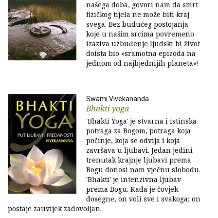
našega doba, govori nam da smrt
fizičkog tijela ne može biti kraj
svega. Bez budućeg postojanja
koje u našim srcima povremeno
izaziva uzbuđenje ljudski bi život
doista bio »sramotna epizoda na
jednom od najbjednijih planeta«!
Swami Vivekananda
Bhakti yoga
'Bhakti Yoga' je stvarna i istinska
potraga za Bogom, potraga koja
počinje, koja se odvija i koja
završava u ljubavi. Jedan jedini
trenutak krajnje ljubavi prema
Bogu donosi nam vječnu slobodu.
'Bhakti' je intenzivna ljubav
prema Bogu. Kada je čovjek
dosegne, on voli sve i svakoga; on
postaje zauvijek zadovoljan.