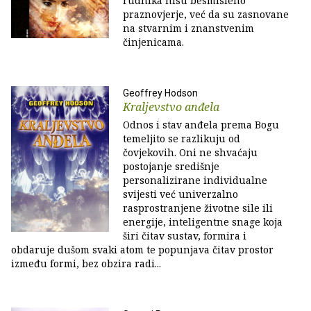
rudnika nisu besmisleno
praznovjerje, već da su zasnovane
na stvarnim i znanstvenim
činjenicama.
Geoffrey Hodson
Kraljevstvo anđela
Odnos i stav anđela prema Bogu
temeljito se razlikuju od
čovjekovih. Oni ne shvaćaju
postojanje središnje
personalizirane individualne
svijesti već univerzalno
rasprostranjene životne sile ili
energije, inteligentne snage koja
širi čitav sustav, formira i
obdaruje dušom svaki atom te popunjava čitav prostor
između formi, bez obzira radi...