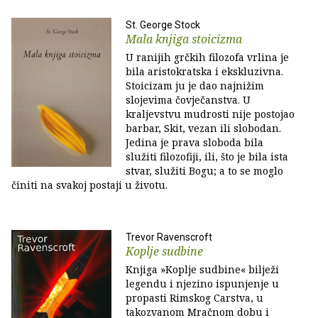
St. George Stock
Mala knjiga stoicizma
U ranijih grčkih filozofa vrlina je
bila aristokratska i ekskluzivna.
Stoicizam ju je dao najnižim
slojevima čovječanstva. U
kraljevstvu mudrosti nije postojao
barbar, Skit, vezan ili slobodan.
Jedina je prava sloboda bila
služiti filozofiji, ili, što je bila ista
stvar, služiti Bogu; a to se moglo
činiti na svakoj postaji u životu.
Trevor Ravenscroft
Koplje sudbine
Knjiga »Koplje sudbine« bilježi
legendu i njezino ispunjenje u
propasti Rimskog Carstva, u
takozvanom Mračnom dobu i