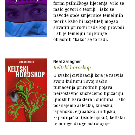
formi psihičkoga liječenja. Vrlo se
malo govori o teoriji - iako se
navode opće smjernice temeljnih
teorija kako bi iscjelitelj mogao
shvatiti prirodu rada koji provodi
- ali je temeljni cilj knjige
objasniti "kako" se to radi.
Neal Gallagher
Keltski horoskop
U svakoj civilizaciji koja je razvila
svoju kulturu i svoj način
tumačenja prirodnih pojava
neizostavno susrećemo tipizaciju
ljudskih karaktera i sudbina. Tako
poznajemo aztečku, kinesku,
japansku, egipatsku, indijsku,
zapadnjačku (ezoterijsku), keltsku
te mnoge druge astrologije.