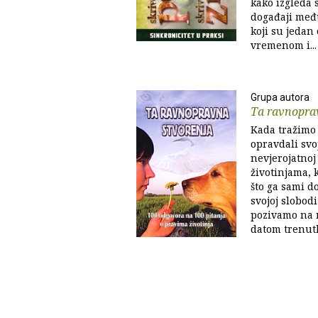
kako izgleda s
događaji međ
koji su jedan
vremenom i...
Grupa autora
Ta ravnopra
Kada tražimo
opravdali svo
nevjerojatnoj
životinjama, 
što ga sami 
svojoj slobod
pozivamo na 
datom trenutk