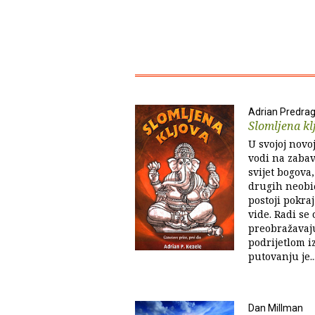
Adrian Predrag
Slomljena kl
U svojoj novoj
vodi na zaba
svijet bogova
drugih neobič
postoji pokraj
vide. Radi se
preobražavaj
podrijetlom iz
putovanju je..
Dan Millman