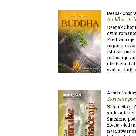
Deepak Chopr
Buddha : Pri
Deepak Chopr
ovim romanom
Pred vama je 
napustio svoj
istinski pozi
putovanje zau
otkrivene ist
svakom kutku 
Adrian Predrag
Skrivene por
Nakon što je 
sinkroniciteta
Smislene pod
života - jedan
naša stvarnos