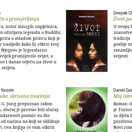
a
Deepak C
ča o prosvjetljenju
Život po
a, autor mnogih uspješnica,
U svojoj 
 oživljava legendu o Buddhi.
znanstve
priča o mladom princu koji je
tradicije
e nasljeđe kako bi otkrio svoj
poslije s
v. Njegovo je legendarno
zanimlji
vijek promijenilo svijet, a
svijesti.
ine i danas utječu na život u
svijeta.
 Kezele
Daniel Qu
uke, skrivena značenja
Moj Ish
C.G. Jung prepoznao zakon
Roman «I
, slučaj je prestao biti slučaj.
je Turne
udarnosti postale su dio
za djela 
 od načina na koji se oblikuje
pozitivn
t. Ova knjiga će vam otkriti
Novi rom