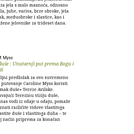
 za jela s malo masnoća, odnosno
la, juhe, variva, brze obroke, jela
k, međuobroke i slastice, kao i
žene jelovnike za trideset dana.
M. Myss
uše : Unutarnji put prema Bogu i
ši
ljni predložak za ovo suvremeno
putovanje Caroline Myss koristi
amak duše» Tereze Avilske.
avajući Terezinu viziju duše,
 nas vodi iz odaje u odaju, pomaže
ati različite vidove vlastitoga
lastite duše i vlastitoga duha – te
aj način priprema za konačan