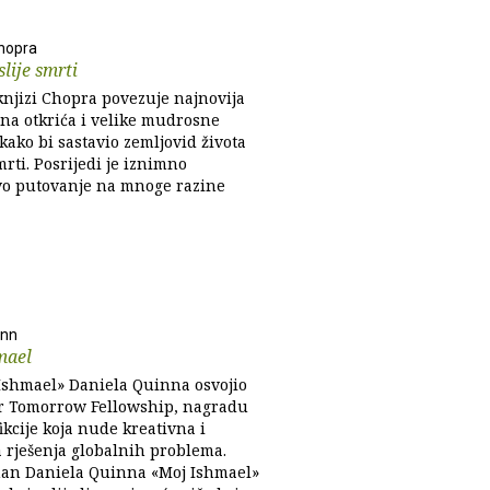
hopra
slije smrti
knjizi Chopra povezuje najnovija
na otkrića i velike mudrosne
 kako bi sastavio zemljovid života
mrti. Posrijedi je iznimno
vo putovanje na mnoge razine
inn
mael
shmael» Daniela Quinna osvojio
r Tomorrow Fellowship, nagradu
fikcije koja nude kreativna i
a rješenja globalnih problema.
an Daniela Quinna «Moj Ishmael»