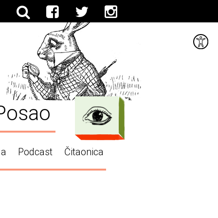
Posao
ga
Podcast
Čitaonica