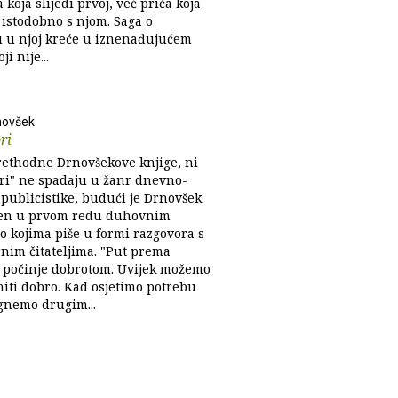
a koja slijedi prvoj, već priča koja
 istodobno s njom. Saga o
 u njoj kreće u iznenađujućem
i nije...
novšek
ri
rethodne Drnovšekove knjige, ni
ri" ne spadaju u žanr dnevno-
 publicistike, budući je Drnovšek
jen u prvom redu duhovnim
o kojima piše u formi razgovora s
nim čitateljima. "Put prema
i počinje dobrotom. Uvijek možemo
niti dobro. Kad osjetimo potrebu
nemo drugim...