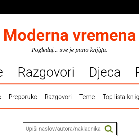
Moderna vremena
Pogledaj... sve je puno knjiga.
e
Razgovori
Djeca
e
Preporuke
Razgovori
Teme
Top lista knji