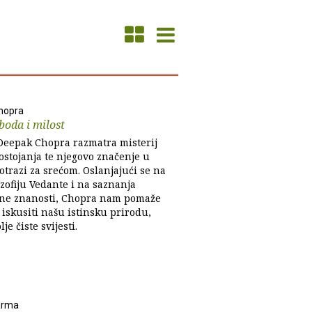
hopra
boda i milost
 Deepak Chopra razmatra misterij
ostojanja te njegovo značenje u
otrazi za srećom. Oslanjajući se na
ozofiju Vedante i na saznanja
ne znanosti, Chopra nam pomaže
i iskusiti našu istinsku prirodu,
lje čiste svijesti.
arma