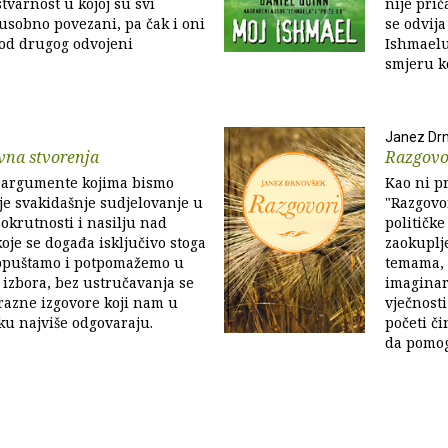
tvarnost u kojoj su svi
nije prič
usobno povezani, pa čak i oni
se odvija
 od drugog odvojeni
Ishmaelu
smjeru koj
Janez Dr
vna stvorenja
Razgovo
 argumente kojima bismo
Kao ni p
je svakidašnje sudjelovanje u
"Razgovo
 okrutnosti i nasilju nad
političke
koje se događa isključivo stoga
zaokupl
dopuštamo i potpomažemo u
temama, 
i izbora, bez ustručavanja se
imaginar
razne izgovore koji nam u
vječnost
u najviše odgovaraju.
početi či
da pomog