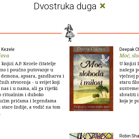
×
Dvostruka duga
 Kezele
Deepak C
jova
Moć, slo
 knjizi A.P. Kezele čitatelje
U knjizi
vno i poučno putovanje u
našega p
, demona, apsara, gandharva i
vječnoj p
nih stvorenja - u svijet koji
staru fil
 nas i u nama, ali ga rijetki
suvreme
 o ritualnim i duboko
shvatiti 
ućim pričama i legendama
koja je po
 stare Indije, a vodič na tom
.
Robin Sh