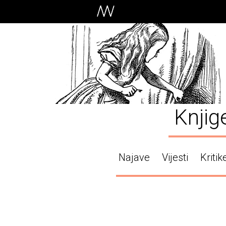
Knjig
Najave
Vijesti
Kritik