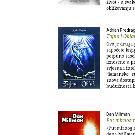
život - u sva
oblikovanju sv
Adrian Predrag
Tajna i Obla
Ovo je druga 
započete knji
potpuno zaseb
iznesene u pr
svjesna i int
"šamansko" sta
snova dostupn
budućnost i br
Dan Millman
Put mirnog 
«Put mirnog r
dana Millman