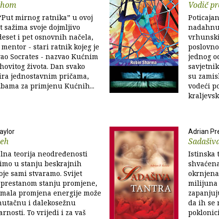
vrhom
Vodič p
“Put mirnog ratnika” u ovoj
Poticajan
ut sažima svoje dojmljivo
nadahnuti
eset i pet osnovnih načela,
vrhunski
 mentor - stari ratnik kojeg je
poslovno
ao Socrates - nazvao Kućnim
jednog od
hovitog života. Dan svako
savjetnik
rira jednostavnim pričama,
su zamisl
ežbama za primjenu Kućnih...
vodeći po
kraljevske
aylor
Adrian Pr
jeh
Sadašiva
lna teorija neodređenosti
Istinska 
vimo u stanju beskrajnih
shvaćena 
je sami stvaramo. Svijet
okrnjena
neprestanom stanju promjene,
milijuna 
i mala promjena energije može
zapanjuju
enutačnu i dalekosežnu
da ih se 
nosti. To vrijedi i za vaš
poklonic