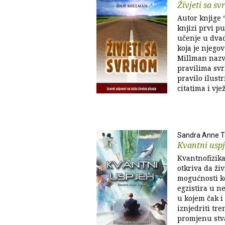
Živjeti sa s
Autor knjige 
knjizi prvi p
učenje u dvad
koja je njegov
Millman nazv
pravilima svr
pravilo ilust
citatima i vj
Sandra Anne T
Kvantni usp
Kvantnofizika
otkriva da ži
mogućnosti ko
egzistira u 
u kojem čak 
iznjedriti tr
promjenu stvar