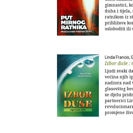
gimnastici, k
duha i tijela
ratnikom iz s
približava k
osloboditi ili 
Linda Francis,
Izbor duše :
Ljudi svaki d
većina njih i
nadzora nad v
glasovitog be
se djelu prid
partnerici Li
revolucionar
promjene živ