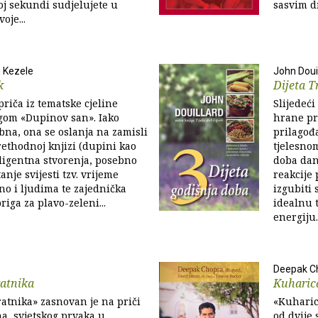
koj sekundi sudjelujete u
sasvim dr
oje...
 Kezele
John Doui
k
Dijeta T
priča iz tematske cjeline
Slijedeć
gom «Dupinov san». Iako
hrane pr
na, ona se oslanja na zamisli
prilagođ
ethodnoj knjizi (dupini kao
tjelesno
eligentna stvorenja, posebno
doba dana
nje svijesti tzv. vrijeme
reakcije 
o i ljudima te zajednička
izgubiti 
iga za plavo-zeleni...
idealnu t
energiju..
Deepak C
ratnika
Kuharic
atnika» zasnovan je na priči
«Kuharic
a, svjetskog prvaka u
od dvije