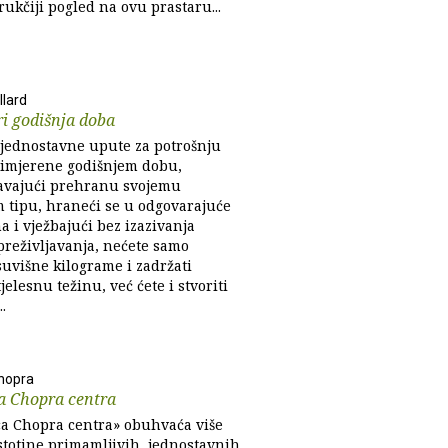
ukčiji pogled na ovu prastaru...
llard
ri godišnja doba
i jednostavne upute za potrošnju
imjerene godišnjem dobu,
avajući prehranu svojemu
m tipu, hraneći se u odgovarajuće
 i vježbajući bez izazivanja
preživljavanja, nećete samo
suvišne kilograme i zadržati
jelesnu težinu, već ćete i stvoriti
.
hopra
a Chopra centra
a Chopra centra» obuhvaća više
 stotine primamljivih, jednostavnih