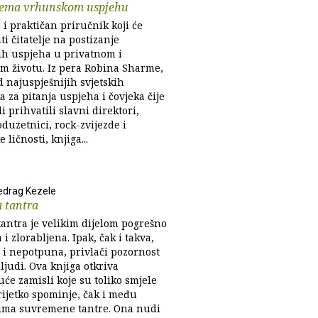
rema vrhunskom uspjehu
 i praktičan priručnik koji će
 čitatelje na postizanje
h uspjeha u privatnom i
m životu. Iz pera Robina Sharme,
 najuspješnijih svjetskih
a za pitanja uspjeha i čovjeka čije
i prihvatili slavni direktori,
duzetnici, rock-zvijezde i
 ličnosti, knjiga...
edrag Kezele
 tantra
tantra je velikim dijelom pogrešno
i zlorabljena. Ipak, čak i takva,
 i nepotpuna, privlači pozornost
ljudi. Ova knjiga otkriva
će zamisli koje su toliko smjele
rijetko spominje, čak i među
ima suvremene tantre. Ona nudi