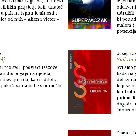
st izlaska iz grada, ali i neki
svjetski
jbližih prijatelja koji, unatoč
otkrivan
 pali na ispitu lojalnosti i
udružili
ica od njih – Alien i Victor –
bi ponud
malom' i
potencija
y
Joseph J
elj
Sinkroni
i roditelj" podvlači izazove
Svi smo p
dan dio odgajanja djeteta,
kada na 
ijevajući da, kao roditelj,
dolazi na
 pokušava najbolje s onim što
koji se n
kontroli
putem. Ri
događa u
'sinkronic
Diana L. E