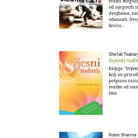
svaku mogućno
od njegovih na
dvojbama, nisu
odanosti. Dvoj
kreću...
Shefali Tsabar
Svjesni rodit
Knjiga "Svjesn
koji su priro
potpuno razum
svatko od nas
ima.
Robin Sharma