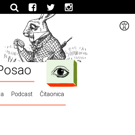
Posao
ga
Podcast
Čitaonica