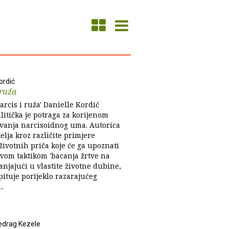
ordić
 ruža
arcis i ruža' Danielle Kordić
litička je potraga za korijenom
vanja narcisoidnog uma. Autorica
telja kroz različite primjere
 životnih priča koje će ga upoznati
ovom taktikom 'bacanja žrtve na
anjajući u vlastite životne dubine,
pituje porijeklo razarajućeg
.
edrag Kezele