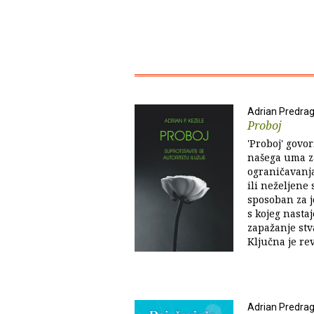
Adrian Predrag
Proboj
'Proboj' govo
našega uma za
ograničavanj
ili neželjene 
sposoban za j
s kojeg nastaj
zapažanje stva
Ključna je re
Adrian Predrag