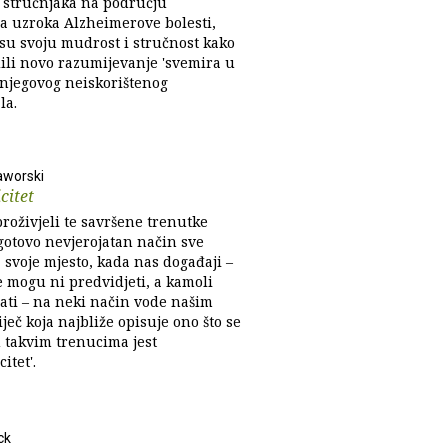
h stručnjaka na području
ja uzroka Alzheimerove bolesti,
 su svoju mudrost i stručnost kako
ili novo razumijevanje 'svemira u
 njegovog neiskorištenog
la.
aworski
citet
roživjeli te savršene trenutke
gotovo nevjerojatan način sve
 svoje mjesto, kada nas događaji –
e mogu ni predvidjeti, a kamoli
rati – na neki način vode našim
ječ koja najbliže opisuje ono što se
 takvim trenucima jest
itet'.
ck