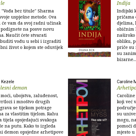
ule
Indija
i "Vođa bez titule" Sharma
Indijski 
 svoje uspješne metode. Ova
pričama 
 će vam da svoj radni učinak
djelima, 
t podignete na posve novu
običnim 
a. Naučit ćete stvarati
naširoko
buditi vođu u sebi i izgraditi
obliku, 
obni život o kojem ste oduvijek
priče su 
su zanim
bizarne...
 Kezele
Caroline 
elesni demon
Arhetip
 moći, ubojstva, zaluđenost,
Caroline 
rtlozi i mnoštvo drugih
koji već 
grava se tijekom potrage
područje 
 za vlastitim tijelom. Rahu
su unive
 tijela opsjedajući svakoga
mogu, na
e na putu. Kako to izgleda
pomoći da
sni demon opsjedne arhetipove
mjesto u