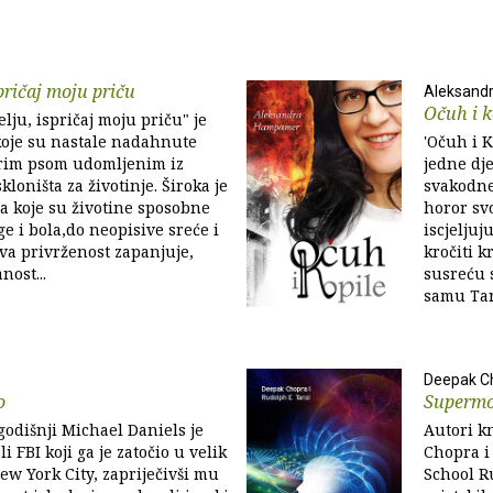
spričaj moju priču
Aleksand
Očuh i k
elju, ispričaj moju priču" je
koje su nastale nadahnute
'Očuh i K
rim psom udomljenim iz
jedne dje
loništa za životinje. Široka je
svakodne
ja koje su životine sposobne
horor svo
uge i bola,do neopisive sreće i
iscjeljuj
ova privrženost zapanjuje,
kročiti k
nost...
susreću 
samu Tar
Deepak Ch
o
Superm
odišnji Michael Daniels je
Autori kn
li FBI koji ga je zatočio u velik
Chopra i
ew York City, zapriječivši mu
School R