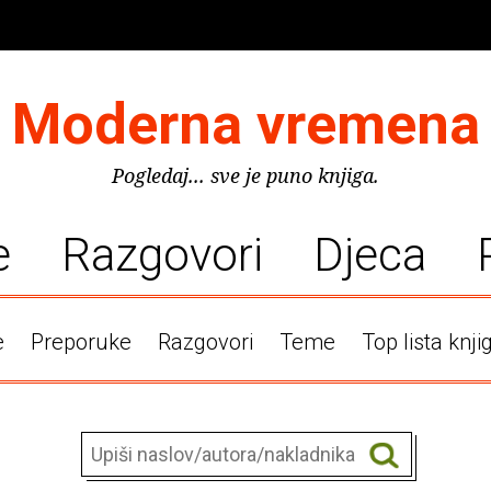
Moderna vremena
Pogledaj... sve je puno knjiga.
e
Razgovori
Djeca
e
Preporuke
Razgovori
Teme
Top lista knji