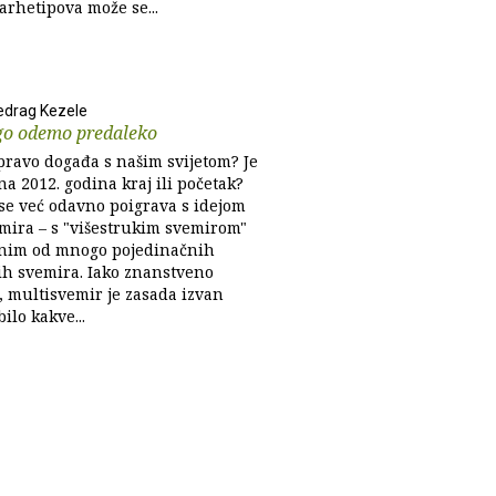
 arhetipova može se...
edrag Kezele
ego odemo predaleko
apravo događa s našim svijetom? Je
na 2012. godina kraj ili početak?
se već odavno poigrava s idejom
mira – s "višestrukim svemirom"
enim od mnogo pojedinačnih
ih svemira. Iako znanstveno
, multisvemir je zasada izvan
ilo kakve...