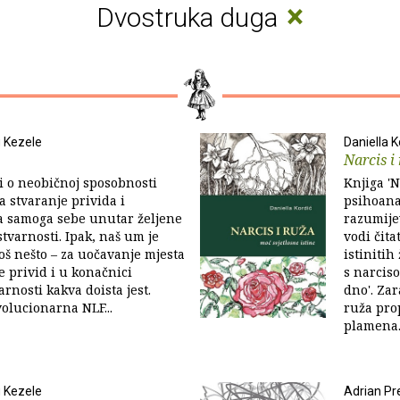
×
Dvostruka duga
 Kezele
Daniella K
Narcis i
ri o neobičnoj sposobnosti
Knjiga 'N
 stvaranje privida i
psihoana
a samoga sebe unutar željene
razumije
stvarnosti. Ipak, naš um je
vodi čita
oš nešto – za uočavanje mjesta
istinitih
e privid i u konačnici
s narcis
rnosti kakva doista jest.
dno'. Zar
volucionarna NLF...
ruža pro
plamena..
 Kezele
Adrian Pr