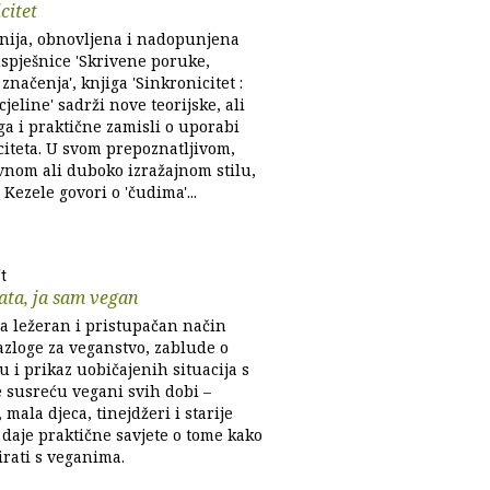
citet
ija, obnovljena i nadopunjena
uspješnice 'Skrivene poruke,
značenja', knjiga 'Sinkronicitet :
jeline' sadrži nove teorijske, ali
ga i praktične zamisli o uporabi
citeta. U svom prepoznatljivom,
vnom ali duboko izražajnom stilu,
 Kezele govori o 'čudima'...
t
ata, ja sam vegan
na ležeran i pristupačan način
azloge za veganstvo, zablude o
 i prikaz uobičajenih situacija s
e susreću vegani svih dobi –
 mala djeca, tinejdžeri i starije
 daje praktične savjete o tome kako
rati s veganima.