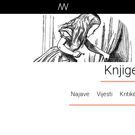
Knjig
Najave
Vijesti
Kritik