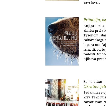
završava...
Prijatelju, i
Knjiga "Prijat
zbirka priča 
Tysonom, sta
čakovečkoga sk
lepeza osjeća
izraziti: od t
radosti. Njih
njihova preda
Bernard Jan
Okrutno ljet
Sedamnaestog
kriv. Tako mis
zatvor zvan N