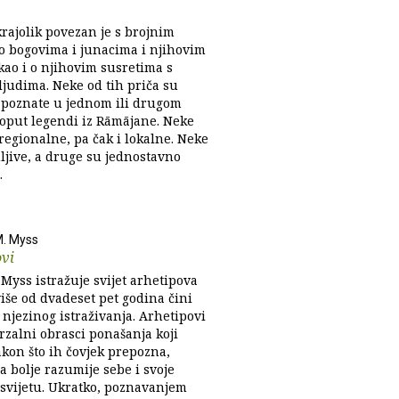
krajolik povezan je s brojnim
o bogovima i junacima i njihovim
kao i o njihovim susretima s
ljudima. Neke od tih priča su
 poznate u jednom ili drugom
poput legendi iz Rāmājane. Neke
regionalne, pa čak i lokalne. Neke
ljive, a druge su jednostavno
.
M. Myss
ovi
Myss istražuje svijet arhetipova
više od dvadeset pet godina čini
njezinog istraživanja. Arhetipovi
rzalni obrasci ponašanja koji
kon što ih čovjek prepozna,
 bolje razumije sebe i svoje
 svijetu. Ukratko, poznavanjem