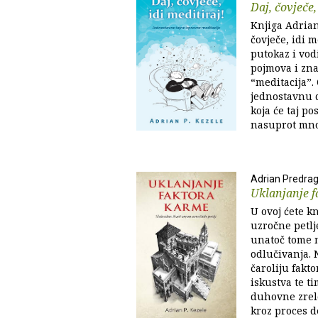
Daj, čovječe,
Knjiga Adrian
čovječe, idi m
putokaz i vo
pojmova i zna
“meditacija”. 
jednostavnu d
koja će taj po
nasuprot mno
Adrian Predrag
Uklanjanje 
U ovoj ćete kn
uzročne petlj
unatoč tome 
odlučivanja. 
čaroliju fakt
iskustva te ti
duhovne zrelo
kroz proces de