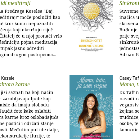
 idi meditiraj!
Sinkroni
a Predraga Kezelea "Daj,
Suvremen
editiraj!" može poslužiti kao
inačica 
dič kroz šumu nepoznatih
skrivena 
čenja koji okružuju riječ
Buđenje c
Čitatelj će u njoj pronaći vrlo
prije sve
efiniciju pojma meditacija,
sinkroni
stupak jasno odrediti
jednosta
gim drugim postupcima...
Adrian P.
 Kezele
Casey Taf
faktora karme
Mama, t
jizi saznati na koji način
Dr. Taft 
e zarobljavaju ljude koji
navodi r
misle da imaju slobodu
veganstvu
Naučit ćete kako oslabiti
kojima s
ora karme kroz oslobađajuća
trudnice,
me postići i održati stanje
osobe, te
sti. Međutim put ide dalje,
komunici
konstrukcije iluzije, te