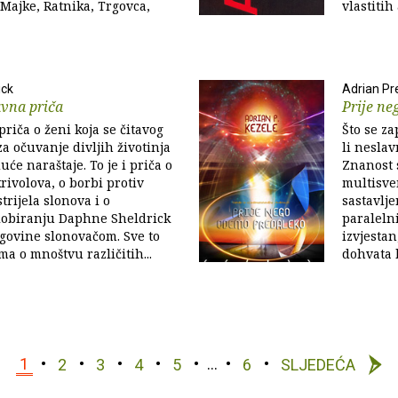
 Majke, Ratnika, Trgovca,
vlastitih
ick
Adrian Pr
avna priča
Prije n
priča o ženi koja se čitavog
Što se z
za očuvanje divljih životinja
li neslav
će naraštaje. To je i priča o
Znanost 
rivolova, o borbi protiv
multisve
rijela slonova i o
sastavlj
obiranju Daphne Sheldrick
paraleln
govine slonovačom. Sve to
izvjestan
ma o mnoštvu različitih...
dohvata b
1
2
3
4
5
…
6
SLJEDEĆA