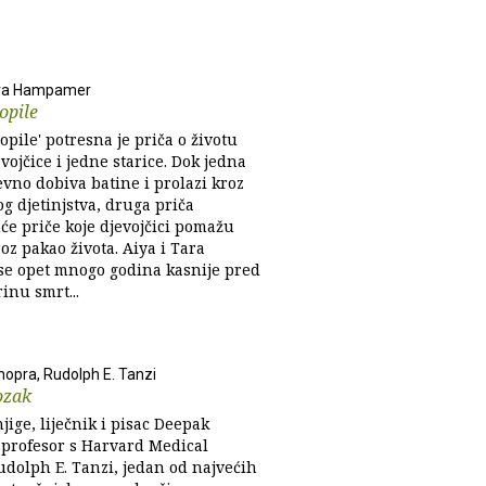
ra Hampamer
opile
opile' potresna je priča o životu
vojčice i jedne starice. Dok jedna
vno dobiva batine i prolazi kroz
g djetinjstva, druga priča
uće priče koje djevojčici pomažu
roz pakao života. Aiya i Tara
se opet mnogo godina kasnije pred
inu smrt...
opra, Rudolph E. Tanzi
ozak
jige, liječnik i pisac Deepak
 profesor s Harvard Medical
udolph E. Tanzi, jedan od najvećih