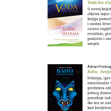
Vođa bez tit
U novoj knjiz
otkriva tajne
knjiga pomoći
i osobni živo
razinu uspjeh
rezultate, pro
poslovni i os
sanjali.
Adrian Predrag
Rahu - bestj
Pohlepa, igre
emocionalni v
predstava odi
jednog demona
posuđuje tuđa
tko mu se nađ
kad bestjele