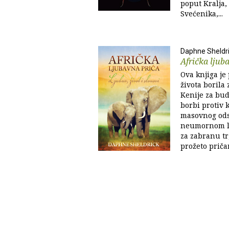
poput Kralja,
Svećenika,...
Daphne Sheldr
Afrička ljub
Ova knjiga je 
života borila 
Kenije za budu
borbi protiv k
masovnog odst
neumornom l
za zabranu tr
prožeto priča