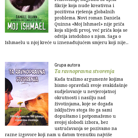
fikcije koja nude kreativna i
pozitivna rješenja globalnih
problema. Novi roman Daniela
Quinna «Moj Ishmael» nije priča
koja slijedi prvoj, već priča koja se
odvija istodobno s njom. Saga o
Ishmaelu u njoj kreće u iznenađujućem smjeru koji nije...
Grupa autora
Ta ravnopravna stvorenja
Kada tražimo argumente kojima
bismo opravdali svoje svakidašnje
sudjelovanje u nevjerojatnoj
okrutnosti i nasilju nad
životinjama, koje se događa
isključivo stoga što ga sami
dopuštamo i potpomažemo u
svojoj slobodi izbora, bez
ustručavanja se pozivamo na
razne izgovore koji nam u datom trenutku najviše