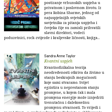
postizanje vrhunskih uspjeha u
privatnom i poslovnom životu. Iz
pera Robina Sharme, jednog od
najuspješnijih svjetskih
savjetnika za pitanja uspjeha i
čovjeka čije su zamisli prihvatili
slavni direktori, vodeći
poduzetnici, rock-zvijezde i kraljevske ličnosti, knjiga...
Sandra Anne Taylor
Kvantni uspjeh
Kvantnofizikalna teorija
neodređenosti otkriva da živimo u
stanju beskrajnih mogućnosti
koje sami stvaramo. Svijet
egzistira u neprestanom stanju
promjene, u kojem čak i mala
promjena energije može iznjedriti
trenutačnu i dalekosežnu
promjenu stvarnosti. To vrijedi i