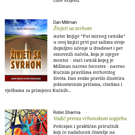
čiste svijesti.
Dan Millman
Živjeti sa svrhom
Autor knjige “Put mirnog ratnika”
u ovoj knjizi prvi put sažima svoje
dojmljivo učenje u dvadeset i pet
osnovnih načela, koja je njegov
mentor - stari ratnik kojeg je
Millman nazvao Socrates - nazvao
Kućnim pravilima svrhovitog
života. Dan svako pravilo ilustrira
jednostavnim pričama, citatima i
vježbama za primjenu Kućnih...
Robin Sharma
Vodič prema vrhunskom uspjehu
Poticajan i praktičan priručnik
koji će nadahnuti čitatelje na