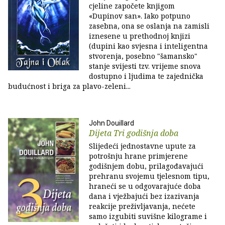
cjeline započete knjigom
«Dupinov san». Iako potpuno
zasebna, ona se oslanja na zamisli
iznesene u prethodnoj knjizi
(dupini kao svjesna i inteligentna
stvorenja, posebno "šamansko"
stanje svijesti tzv. vrijeme snova
dostupno i ljudima te zajednička
budućnost i briga za plavo-zeleni...
John Douillard
Dijeta Tri godišnja doba
Slijedeći jednostavne upute za
potrošnju hrane primjerene
godišnjem dobu, prilagođavajući
prehranu svojemu tjelesnom tipu,
hraneći se u odgovarajuće doba
dana i vježbajući bez izazivanja
reakcije preživljavanja, nećete
samo izgubiti suvišne kilograme i