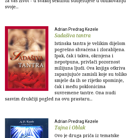
za vaš život - u svakoj sekundi sudjelujete u oblikovanju
svoje...
Adrian Predrag Kezele
Sadašiva tantra
Istinska tantra je velikim dijelom
pogrešno shvaćena i zlorabljena.
Ipak, čak i takva, okrnjena i
nepotpuna, privlači pozornost
milijuna ljudi. Ova knjiga otkriva
zapanjujuće zamisli koje su toliko
smjele da ih se rijetko spominje,
čak i među poklonicima
suvremene tantre. Ona nudi
sasvim drukčiji pogled na ovu prastaru...
Adrian Predrag Kezele
Tajna i Oblak
Ovo je druga priča iz tematske