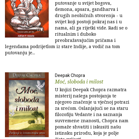
putovanje u svijet bogova,
demona, apsara, gandharva i
drugih neobičnih stvorenja - u
svijet koji postoji pokraj nas i u
nama, ali ga rijetki vide. Radi se o
ritualnim i duboko
preobražavajućim pričama i
legendama podrijetlom iz stare Indije, a vodič na tom
putovanju je...
Deepak Chopra
Moć, sloboda i milost
U knjizi Deepak Chopra razmatra
misterij našega postojanja te
njegovo značenje u vječnoj potrazi
za srećom. Oslanjajući se na staru
filozofiju Vedante i na saznanja
suvremene znanosti, Chopra nam
pomaže shvatiti i iskusiti našu
istinsku prirodu, koja je polje