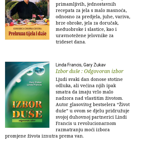
primamljivih, jednostavnih
recepata za jela s malo masnoća,
odnosno za predjela, juhe, variva,
brze obroke, jela za doručak,
međuobroke i slastice, kao i
uravnotežene jelovnike za
trideset dana.
Linda Francis, Gary Zukav
Izbor duše : Odgovoran izbor
Ljudi svaki dan donose stotine
odluka, ali većina njih ipak
smatra da imaju vrlo malo
nadzora nad vlastitim životom.
Autor glasovitog bestselera “Život
duše” u ovom se djelu pridružuje
svojoj duhovnoj partnerici Lindi
Francis u revolucionarnom
razmatranju moći izbora
promjene života iznutra prema van.