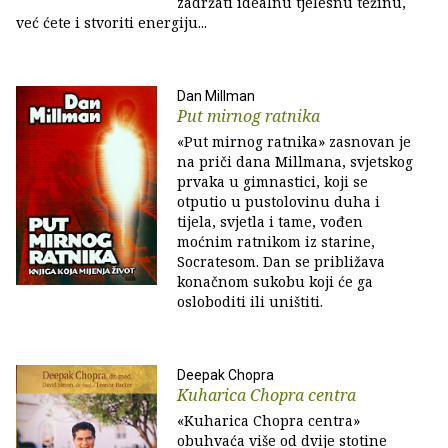
zadržati idealnu tjelesnu težinu,
već ćete i stvoriti energiju...
Dan Millman
Put mirnog ratnika
«Put mirnog ratnika» zasnovan je
na priči dana Millmana, svjetskog
prvaka u gimnastici, koji se
otputio u pustolovinu duha i
tijela, svjetla i tame, vođen
moćnim ratnikom iz starine,
Socratesom. Dan se približava
konačnom sukobu koji će ga
osloboditi ili uništiti.
Deepak Chopra
Kuharica Chopra centra
«Kuharica Chopra centra»
obuhvaća više od dvije stotine