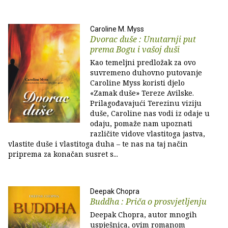
Caroline M. Myss
Dvorac duše : Unutarnji put
prema Bogu i vašoj duši
Kao temeljni predložak za ovo
suvremeno duhovno putovanje
Caroline Myss koristi djelo
«Zamak duše» Tereze Avilske.
Prilagođavajući Terezinu viziju
duše, Caroline nas vodi iz odaje u
odaju, pomaže nam upoznati
različite vidove vlastitoga jastva,
vlastite duše i vlastitoga duha – te nas na taj način
priprema za konačan susret s...
Deepak Chopra
Buddha : Priča o prosvjetljenju
Deepak Chopra, autor mnogih
uspješnica, ovim romanom