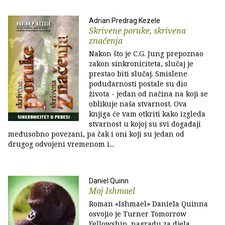
Adrian Predrag Kezele
Skrivene poruke, skrivena
značenja
Nakon što je C.G. Jung prepoznao
zakon sinkroniciteta, slučaj je
prestao biti slučaj. Smislene
podudarnosti postale su dio
života - jedan od načina na koji se
oblikuje naša stvarnost. Ova
knjiga će vam otkriti kako izgleda
stvarnost u kojoj su svi događaji
međusobno povezani, pa čak i oni koji su jedan od
drugog odvojeni vremenom i...
Daniel Quinn
Moj Ishmael
Roman «Ishmael» Daniela Quinna
osvojio je Turner Tomorrow
Fellowship, nagradu za djela