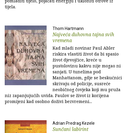
pomladiti tijelo, pojačati energiju i ukloniti otrove iz
tijela.
Thom Hartmann
Najveća duhovna tajna svih
vremena
Kad mladi novinar Paul Abler
riskira vlastiti život da bi spasio
život djevojčice, kreće u
pustolovinu kakvu nije mogao ni
sanjati. U tunelima pod
Manhattanom, gdje se beskućnici
skrivaju od policije, susreće
neobičnog čovjeka koji mu pruža
niz zapanjujućih uvida. Paulov se život iz korijena
promijeni kad osobno doživi bezvremeni...
Adrian Predrag Kezele
Sunčani labirint