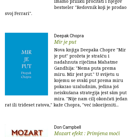
imamo priliku pročitati i njegov
bestseler "Redovnik koji je prodao
svoj Ferrari".
Deepak Chopra
Mir je put
Nova knjiga Deepaka Chopre "Mir
je put" prožeta je strašću i
nadahnuta riječima Mahatme
Gandhija: "Nema puta prema
miru. Mir jest put." U svijetu u
kojemu se svaki put prema miru
pokazao uzaludnim, jedina još
neiskušana strategija jest sâm put
mira. "Nije nam cilj okončati jedan
rat ili trideset ratova," kaže Chopra, "već iskorijeniti...
Don Campbell
Mozart efekt : Primjena moći