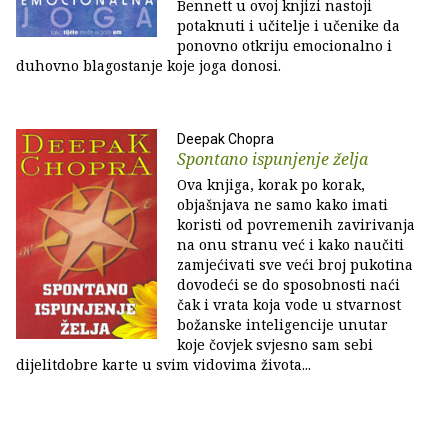
Bennett u ovoj knjizi nastoji
potaknuti i učitelje i učenike da
ponovno otkriju emocionalno i
duhovno blagostanje koje joga donosi.
Deepak Chopra
Spontano ispunjenje želja
Ova knjiga, korak po korak,
objašnjava ne samo kako imati
koristi od povremenih zavirivanja
na onu stranu već i kako naučiti
zamjećivati sve veći broj pukotina
dovodeći se do sposobnosti naći
čak i vrata koja vode u stvarnost
božanske inteligencije unutar
koje čovjek svjesno sam sebi
dijelitdobre karte u svim vidovima života...