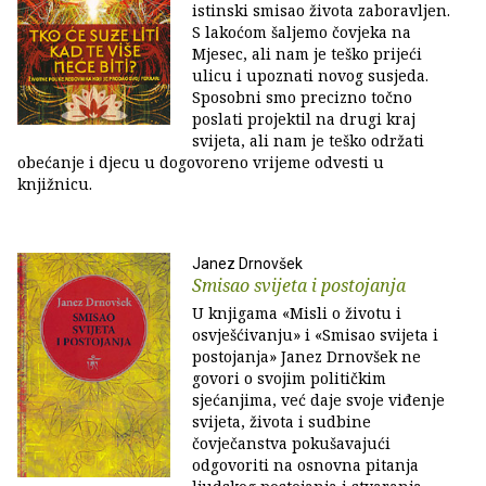
istinski smisao života zaboravljen.
S lakoćom šaljemo čovjeka na
Mjesec, ali nam je teško prijeći
ulicu i upoznati novog susjeda.
Sposobni smo precizno točno
poslati projektil na drugi kraj
svijeta, ali nam je teško održati
obećanje i djecu u dogovoreno vrijeme odvesti u
knjižnicu.
Janez Drnovšek
Smisao svijeta i postojanja
U knjigama «Misli o životu i
osvješćivanju» i «Smisao svijeta i
postojanja» Janez Drnovšek ne
govori o svojim političkim
sjećanjima, već daje svoje viđenje
svijeta, života i sudbine
čovječanstva pokušavajući
odgovoriti na osnovna pitanja