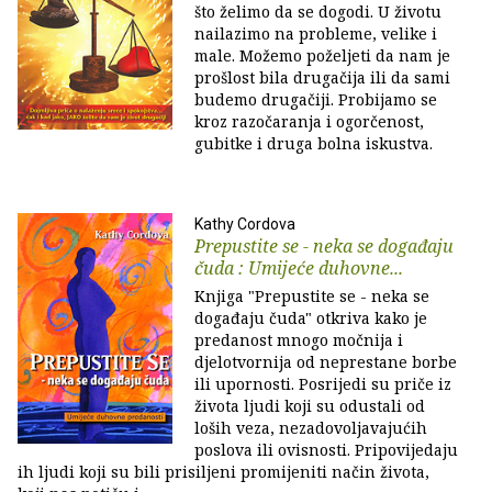
što želimo da se dogodi. U životu
nailazimo na probleme, velike i
male. Možemo poželjeti da nam je
prošlost bila drugačija ili da sami
budemo drugačiji. Probijamo se
kroz razočaranja i ogorčenost,
gubitke i druga bolna iskustva.
Kathy Cordova
Prepustite se - neka se događaju
čuda : Umijeće duhovne...
Knjiga "Prepustite se - neka se
događaju čuda" otkriva kako je
predanost mnogo močnija i
djelotvornija od neprestane borbe
ili upornosti. Posrijedi su priče iz
života ljudi koji su odustali od
loših veza, nezadovoljavajućih
poslova ili ovisnosti. Pripovijedaju
ih ljudi koji su bili prisiljeni promijeniti način života,