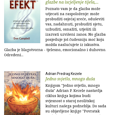
glazbe na iscjeljenje tijela,...
Poznato vam je da glazba može
utjecati na raspoloženje: može
probuditi osjećaj sreće, oduševiti
vas, nadahnuti, probuditi sjetu,
uzbuditi, osnažiti, utješiti ili
izazvati uzvišeni zanos. No glazba
posjeduje još čudesniju moć koju
možda naslućujete iz iskustva.
Glazba je blagotvorna - tjelesno, emocionalno i duhovno.
Određeni...
Adrian Predrag Kezele
Jedno svjetlo, mnogo duša
Knjigom "Jedno svjetlo, mnogo
duša" Adrian P. Kezele nastavlja
ciklus knjiga kojima budi
svjesnost o staroj neolitskoj
kulturi našega podneblja. Do sada
su objavljene knjige "Povratak