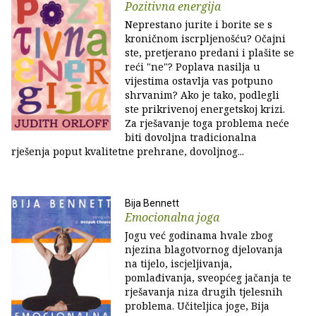
Pozitivna energija
Neprestano jurite i borite se s
kroničnom iscrpljenošću? Očajni
ste, pretjerano predani i plašite se
reći "ne"? Poplava nasilja u
vijestima ostavlja vas potpuno
shrvanim? Ako je tako, podlegli
ste prikrivenoj energetskoj krizi.
Za rješavanje toga problema neće
biti dovoljna tradicionalna
rješenja poput kvalitetne prehrane, dovoljnog...
Bija Bennett
Emocionalna joga
Jogu već godinama hvale zbog
njezina blagotvornog djelovanja
na tijelo, iscjeljivanja,
pomlađivanja, sveopćeg jačanja te
rješavanja niza drugih tjelesnih
problema. Učiteljica joge, Bija