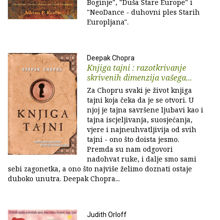
Boginje", "Duša Stare Europe" i
"NeoDance - duhovni ples Starih
Europljana".
Deepak Chopra
Knjiga tajni : razotkrivanje
skrivenih dimenzija vašega...
Za Chopru svaki je život knjiga
tajni koja čeka da je se otvori. U
njoj je tajna savršene ljubavi kao i
tajna iscjeljivanja, suosjećanja,
vjere i najneuhvatljivija od svih
tajni - ono što doista jesmo.
Premda su nam odgovori
nadohvat ruke, i dalje smo sami
sebi zagonetka, a ono što najviše želimo doznati ostaje
duboko unutra. Deepak Chopra...
Judith Orloff