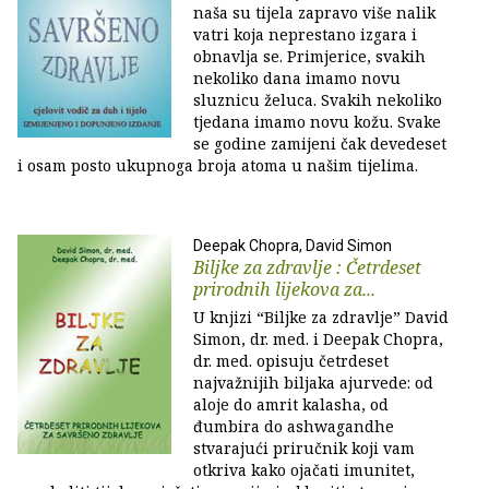
naša su tijela zapravo više nalik
vatri koja neprestano izgara i
obnavlja se. Primjerice, svakih
nekoliko dana imamo novu
sluznicu želuca. Svakih nekoliko
tjedana imamo novu kožu. Svake
se godine zamijeni čak devedeset
i osam posto ukupnoga broja atoma u našim tijelima.
Deepak Chopra, David Simon
Biljke za zdravlje : Četrdeset
prirodnih lijekova za...
U knjizi “Biljke za zdravlje” David
Simon, dr. med. i Deepak Chopra,
dr. med. opisuju četrdeset
najvažnijih biljaka ajurvede: od
aloje do amrit kalasha, od
đumbira do ashwagandhe
stvarajući priručnik koji vam
otkriva kako ojačati imunitet,