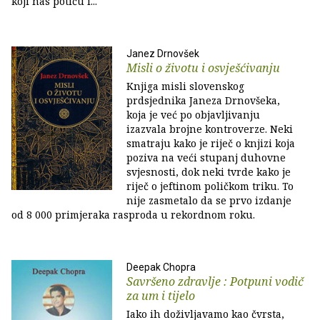
koji nas potiču i...
Janez Drnovšek
Misli o životu i osvješćivanju
Knjiga misli slovenskog
prdsjednika Janeza Drnovšeka,
koja je već po objavljivanju
izazvala brojne kontroverze. Neki
smatraju kako je riječ o knjizi koja
poziva na veći stupanj duhovne
svjesnosti, dok neki tvrde kako je
riječ o jeftinom poličkom triku. To
nije zasmetalo da se prvo izdanje
od 8 000 primjeraka rasproda u rekordnom roku.
Deepak Chopra
Savršeno zdravlje : Potpuni vodič
za um i tijelo
Iako ih doživljavamo kao čvrsta,