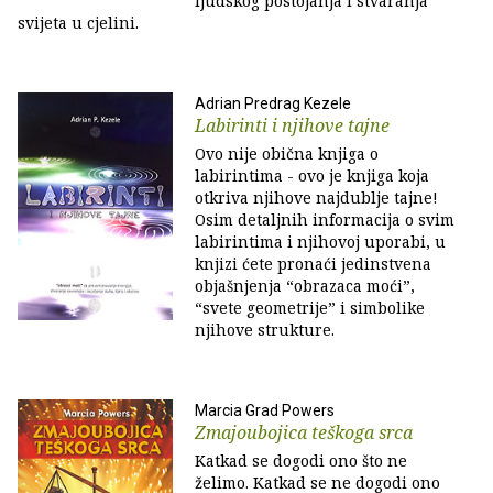
ljudskog postojanja i stvaranja
svijeta u cjelini.
Adrian Predrag Kezele
Labirinti i njihove tajne
Ovo nije obična knjiga o
labirintima - ovo je knjiga koja
otkriva njihove najdublje tajne!
Osim detaljnih informacija o svim
labirintima i njihovoj uporabi, u
knjizi ćete pronaći jedinstvena
objašnjenja “obrazaca moći”,
“svete geometrije” i simbolike
njihove strukture.
Marcia Grad Powers
Zmajoubojica teškoga srca
Katkad se dogodi ono što ne
želimo. Katkad se ne dogodi ono