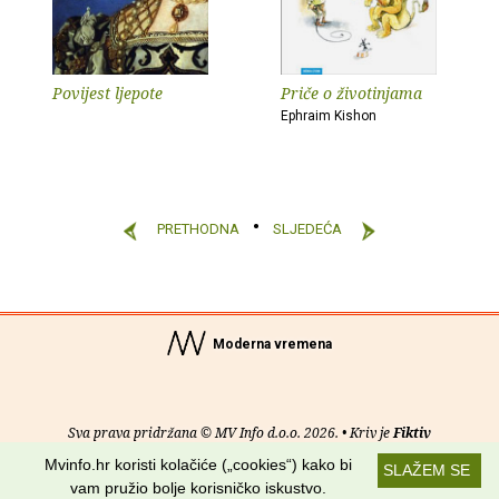
Povijest ljepote
Priče o životinjama
Ephraim Kishon
PRETHODNA
SLJEDEĆA
Moderna vremena
Sva prava pridržana © MV Info d.o.o. 2026. • Kriv je
Fiktiv
Mvinfo.hr koristi kolačiće („cookies“) kako bi
SLAŽEM SE
O nama
•
Pomoć
•
Uvjeti korištenja
•
RSS kanali
vam pružio bolje korisničko iskustvo.