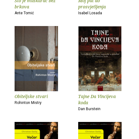
Što je muškarac bez
Moj put do
brkova
prosvjetljenja
Ante Tomić
Isabel Losada
Obiteljske stvari
Tajne Da Vincijeva
koda
Rohinton Mistry
Dan Burstein