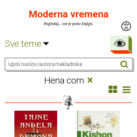
Moderna vremena
Pogledaj... sve je puno knjiga.
Sve teme
×
Hena com