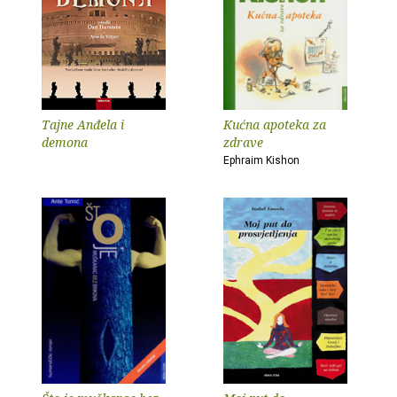
Tajne Anđela i
Kućna apoteka za
demona
zdrave
Ephraim Kishon