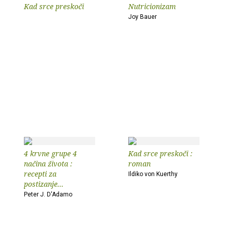
Kad srce preskoči
Nutricionizam
Joy Bauer
4 krvne grupe 4
Kad srce preskoči :
načina života :
roman
recepti za
Ildiko von Kuerthy
postizanje...
Peter J. D'Adamo