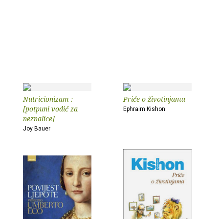
Nutricionizam :
Priče o životinjama
[potpuni vodič za
Ephraim Kishon
neznalice]
Joy Bauer