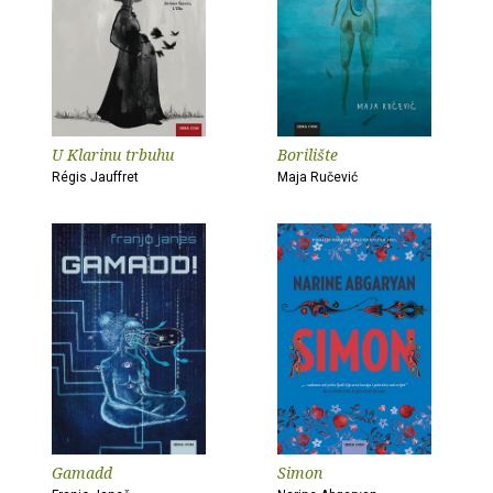
U Klarinu trbuhu
Borilište
Régis Jauffret
Maja Ručević
Gamadd
Simon