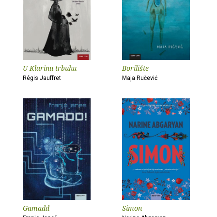
U Klarinu trbuhu
Borilište
Régis Jauffret
Maja Ručević
Gamadd
Simon