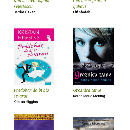
Kad se život ispuni
Četrdeset pravila
svjetlošću
ljubavi
Serdar Özkan
Elif Shafak
Predobar da bi bio
Groznica tame
stvaran
Karen Marie Moning
Kristan Higgins