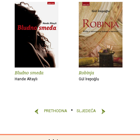
Bludno smeđa
Robinja
Hande Altaylı
Gül İrepoğlu
PRETHODNA
SLJEDEĆA