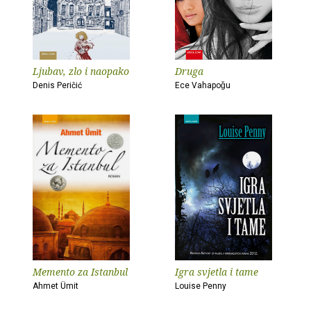
Ljubav, zlo i naopako
Druga
Denis Peričić
Ece Vahapoǧu
Memento za Istanbul
Igra svjetla i tame
Ahmet Ümit
Louise Penny