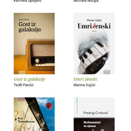
Karmela Špoljarić
Michela Murgia
Gost iz galaksije
Umri ženski
Teofil Pančić
Marina Vujčić