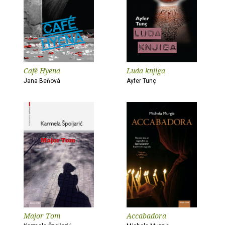
Café Hyena
Luda knjiga
Jana Beňová
Ayfer Tunç
Major Tom
Accabadora