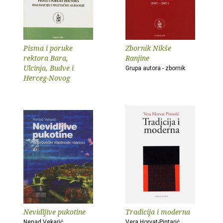
Pisma i poruke
Zbornik Nikše
rektora Bara,
Ranjine
Ulcinja, Budve i
Grupa autora - zbornik
Herceg-Novog
Nevidljive pukotine
Tradicija i moderna
Nenad Vekarić
Vera Horvat-Pintarić