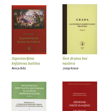
Zapostavljena
Šest drama bez
književna baština
naslova
Anica Bilić
Josip Kosor