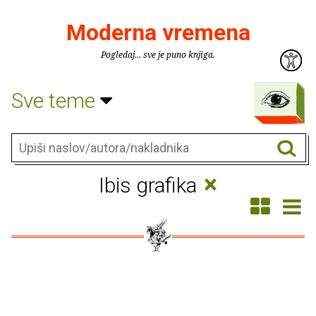
Moderna vremena
Pogledaj... sve je puno knjiga.
Sve teme
×
Ibis grafika