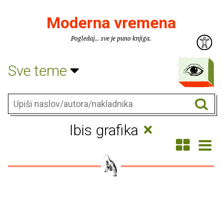
Moderna vremena
Pogledaj... sve je puno knjiga.
Sve teme
×
Ibis grafika