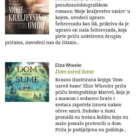
pseudoautobiografskom
romanu 'Moje kraljevstvo umire' u
kojem, uvodeći upravo
Šeherezadu kao lik, prikriva da je
upravo on naša Šeherezada, koja
plete priču uokvirenu drugim
pričama, navodeći nas da čitamo...
Eliza Wheeler
Dom usred šume
Krasno ilustrirana knjiga 'Dom
usred šume' Elize Wheeler priča
priču šestogodišnje Marvel, koja je
s mamom i sedmero braće i
sestara započela iznova nakon
očeve smrti. Duboko u šumi
pronašli su trošnu kolibu koju su
malo-pomalo pretvorili u dom.
Priča je podijeljena na godišnja...