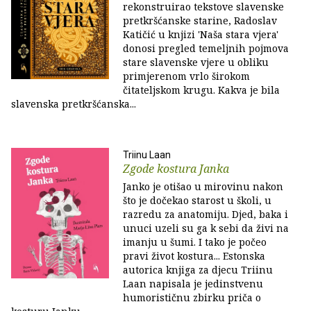
rekonstruirao tekstove slavenske
pretkršćanske starine, Radoslav
Katičić u knjizi 'Naša stara vjera'
donosi pregled temeljnih pojmova
stare slavenske vjere u obliku
primjerenom vrlo širokom
čitateljskom krugu. Kakva je bila
slavenska pretkršćanska...
Triinu Laan
Zgode kostura Janka
Janko je otišao u mirovinu nakon
što je dočekao starost u školi, u
razredu za anatomiju. Djed, baka i
unuci uzeli su ga k sebi da živi na
imanju u šumi. I tako je počeo
pravi život kostura... Estonska
autorica knjiga za djecu Triinu
Laan napisala je jedinstvenu
humorističnu zbirku priča o