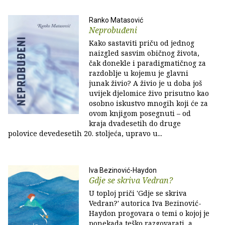
Ranko Matasović
Neprobuđeni
Kako sastaviti priču od jednog
naizgled sasvim običnog života,
čak donekle i paradigmatičnog za
razdoblje u kojemu je glavni
junak živio? A živio je u doba još
uvijek djelomice živo prisutno kao
osobno iskustvo mnogih koji će za
ovom knjigom posegnuti – od
kraja dvadesetih do druge
polovice devedesetih 20. stoljeća, upravo u...
Iva Bezinović-Haydon
Gdje se skriva Vedran?
U toploj priči 'Gdje se skriva
Vedran?' autorica Iva Bezinović-
Haydon progovara o temi o kojoj je
ponekada teško razgovarati, a