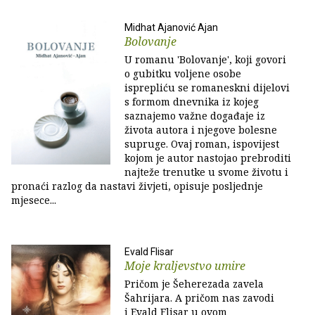
Midhat Ajanović Ajan
Bolovanje
U romanu 'Bolovanje', koji govori
o gubitku voljene osobe
isprepliću se romaneskni dijelovi
s formom dnevnika iz kojeg
saznajemo važne događaje iz
života autora i njegove bolesne
supruge. Ovaj roman, ispovijest
kojom je autor nastojao prebroditi
najteže trenutke u svome životu i
pronaći razlog da nastavi živjeti, opisuje posljednje
mjesece...
Evald Flisar
Moje kraljevstvo umire
Pričom je Šeherezada zavela
Šahrijara. A pričom nas zavodi
i Evald Flisar u ovom