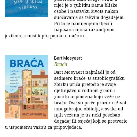
riječ je o gubitku nama bliske
osobe i nastavku života nakon
suočavanja sa takvim događajem.
Priča je namijenjena djeci i
napisana njima razumljivim
jezikom, a nosi toplu pouku o načinu...
Bart Moeyaert
Braća
Bart Moeyaert najmlađi je od
sedmero braće. U autobiografsku
zbirku priča pretočio je svoje
djetinjstvo u rodnom gradu i
gomilu uspomena koju veže uz
braću. Ove su priče prozor u život
mnogobrojne obitelji, a svaka od
njih vezana je uz neki poseban
događaj ili osjećaj koji se pretvorio
u uspomenu važnu za pripovjedača.