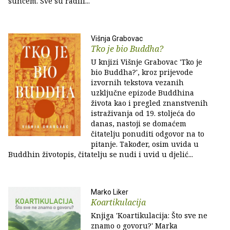
suncem. Sve su radili...
Višnja Grabovac
Tko je bio Buddha?
U knjizi Višnje Grabovac 'Tko je
bio Buddha?', kroz prijevode
izvornih tekstova vezanih
uzključne epizode Buddhina
života kao i pregled znanstvenih
istraživanja od 19. stoljeća do
danas, nastoji se domaćem
čitatelju ponuditi odgovor na to
pitanje. Također, osim uvida u
Buddhin životopis, čitatelju se nudi i uvid u djelić...
Marko Liker
Koartikulacija
Knjiga 'Koartikulacija: Što sve ne
znamo o govoru?' Marka