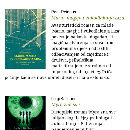
Reeli Reinaus
Mario, magija i vukodlakinja Liza
Avanturistički roman za mlade
'Mario, magija i vukodlakinja Liza'
povezuje bajkovita događanja i
magična stvorenja sa stvarnim
problemima djece i odraslih –
odbacivanjem od zajednice i
društva, psihološkim
maltretiranjem te strahom od
nepoznatog i drugačijeg. Priča
počinje kada se nova obitelj doseli u malo estonsko...
Luigi Ballerini
Myra zna sve
Distopijski roman 'Myra zna sve'
talijanskog dječjeg psihologa i
autora Luigija Ballerinija
namijenjen je publici