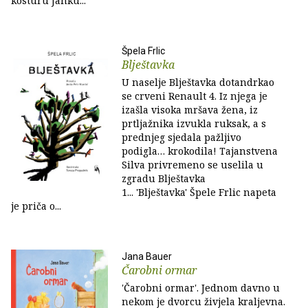
kosturu Janku...
Špela Frlic
Blještavka
U naselje Blještavka dotandrkao
se crveni Renault 4. Iz njega je
izašla visoka mršava žena, iz
prtljažnika izvukla ruksak, a s
prednjeg sjedala pažljivo
podigla… krokodila! Tajanstvena
Silva privremeno se uselila u
zgradu Blještavka
1... 'Blještavka' Špele Frlic napeta
je priča o...
Jana Bauer
Čarobni ormar
'Čarobni ormar'. Jednom davno u
nekom je dvorcu živjela kraljevna.