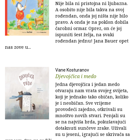
Nije bila ni pristojna ni ljubazna.
A osobito nije bila takva na svoj
rođendan, onda joj ništa nije bilo
pravo. A onda je na poklon dobila
čarobni ormar. Oprez, on će joj
ispuniti šest želja, na svaki
rođendan jednu! Jana Bauer opet
nas zove u...
Vane Kosturanov
Djevojčica i medo
Jedna djevojčica i jedan medo
otvaraju nam vrata svojeg svijeta,
koji je jednako tako običan, koliko
je i neobičan. Sve vrijeme
provodeći zajedno, otkrivali su
mnoštvo novih stvari. Penjali su
se na najviša brda, pokušavajući
dotaknuti sunčeve zrake. Uživali
su u jeseni, igrajući se skrivača sa