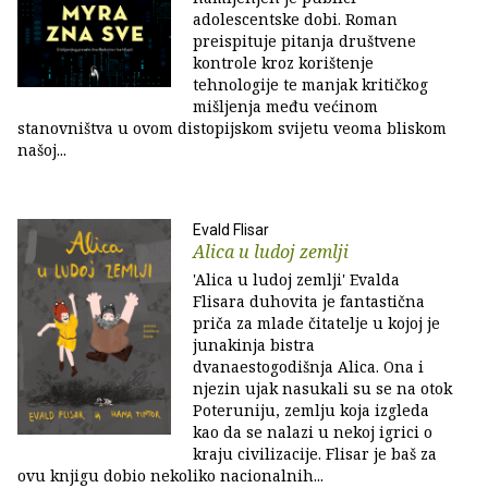
adolescentske dobi. Roman
preispituje pitanja društvene
kontrole kroz korištenje
tehnologije te manjak kritičkog
mišljenja među većinom
stanovništva u ovom distopijskom svijetu veoma bliskom
našoj...
Evald Flisar
Alica u ludoj zemlji
'Alica u ludoj zemlji' Evalda
Flisara duhovita je fantastična
priča za mlade čitatelje u kojoj je
junakinja bistra
dvanaestogodišnja Alica. Ona i
njezin ujak nasukali su se na otok
Poteruniju, zemlju koja izgleda
kao da se nalazi u nekoj igrici o
kraju civilizacije. Flisar je baš za
ovu knjigu dobio nekoliko nacionalnih...