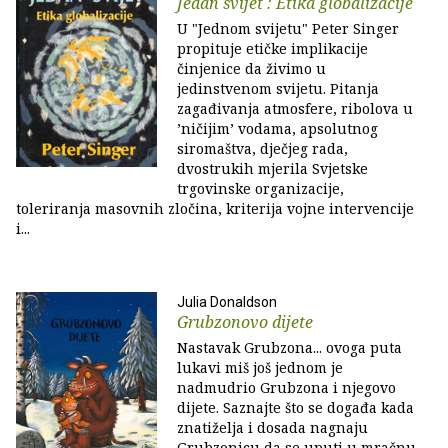
Jedan svijet : Etika globalizacije
U "Jednom svijetu" Peter Singer
propituje etičke implikacije
činjenice da živimo u
jedinstvenom svijetu. Pitanja
zagađivanja atmosfere, ribolova u
’ničijim’ vodama, apsolutnog
siromaštva, dječjeg rada,
dvostrukih mjerila Svjetske
trgovinske organizacije,
toleriranja masovnih zločina, kriterija vojne intervencije
i...
Julia Donaldson
Grubzonovo dijete
Nastavak Grubzona... ovoga puta
lukavi miš još jednom je
nadmudrio Grubzona i njegovo
dijete. Saznajte što se događa kada
znatiželja i dosada nagnaju
Grubzonicu da se uputi u mračnu