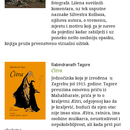
fotografa. Lišena suvišnih
komentara, uz tek usputne
naznake Silvestra Kolbasa,
njihova autora, o vremenu,
mjestu i motivu koji ga je naveo
da pojedini kadar zabilježi i uz
poneku nešto osobniju opasku,
knjiga pruža prvenstveno vizualni užitak.
Rabindranath Tagore
Ćitra
Jednočinka koja je izvođena u
Zagrebu još 1915. godine. Tagore
preuzima osnovnu priču iz
Mahabharate, priča je to o
kraljevni Æitri, odgojenoj kao da
je kraljević, budući da njen otac
nije imao sina. Æitra, ratnica, ima
osobine muškarca, neustrašivost i
nepokolebljivost, ali kada prvi put