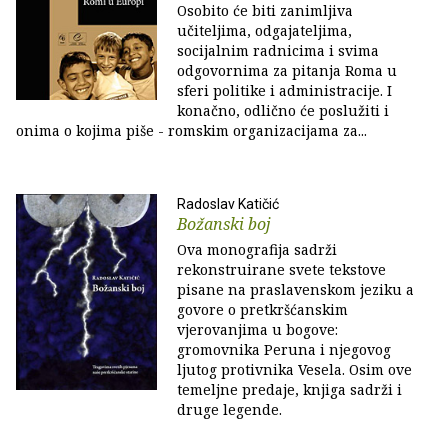
Osobito će biti zanimljiva
učiteljima, odgajateljima,
socijalnim radnicima i svima
odgovornima za pitanja Roma u
sferi politike i administracije. I
konačno, odlično će poslužiti i
onima o kojima piše - romskim organizacijama za...
Radoslav Katičić
Božanski boj
Ova monografija sadrži
rekonstruirane svete tekstove
pisane na praslavenskom jeziku a
govore o pretkršćanskim
vjerovanjima u bogove:
gromovnika Peruna i njegovog
ljutog protivnika Vesela. Osim ove
temeljne predaje, knjiga sadrži i
druge legende.