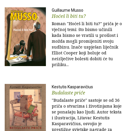
Guillaume Musso
Hoćeš li biti tu?
Roman "Hoćeš li biti tu?" priča je o
vječnoj temi: što bismo učinili
kada bismo se vratili u prošlost i
možda mogli promijeniti svoju
sudbinu. lnače uspješan liječnik
Elliot Cooper koji boluje od
neizlječive bolesti dobiti će tu
priliku...
Kestutis Kasparavičius
Budalaste priče
"Budalaste priče" sastoje se od 36
priča o stvarima i životinjama koje
se ponašaju kao ljudi. Autor teksta
i ilustracija, Litavac Kestutis
Kasparavičius, osvojio je
prestižne svjetske nagrade za