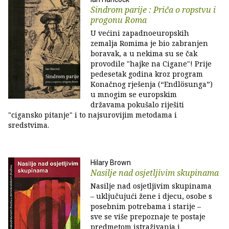
Sindrom parije : Priča o ropstvu i
progonu Roma
U većini zapadnoeuropskih
zemalja Romima je bio zabranjen
boravak, a u nekima su se čak
provodile "hajke na Cigane"! Prije
pedesetak godina kroz program
Konačnog rješenja (“Endlösunga”)
u mnogim se europskim
državama pokušalo riješiti
"cigansko pitanje" i to najsurovijim metodama i
sredstvima.
Hilary Brown
Nasilje nad osjetljivim skupinama
Nasilje nad osjetljivim skupinama
– uključujući žene i djecu, osobe s
posebnim potrebama i starije –
sve se više prepoznaje te postaje
predmetom istraživanja i