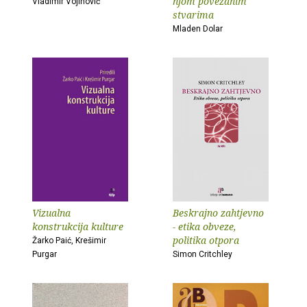
njom povezanim
Vladimir Vojinović
stvarima
Mladen Dolar
Vizualna
Beskrajno zahtjevno
konstrukcija kulture
- etika obveze,
politika otpora
Žarko Paić, Krešimir
Purgar
Simon Critchley