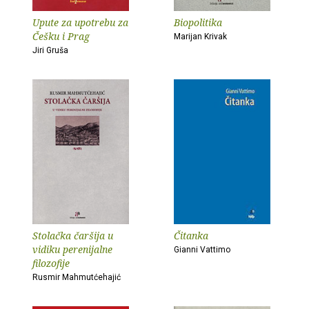
Upute za upotrebu za
Biopolitika
Češku i Prag
Marijan Krivak
Jiri Gruša
Stolačka čaršija u
Čitanka
vidiku perenijalne
Gianni Vattimo
filozofije
Rusmir Mahmutćehajić