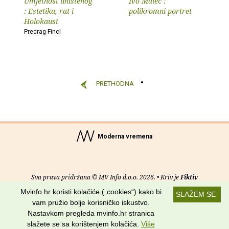
Umjetnost uništenog
Ivo Malec :
: Estetika, rat i
polikromni portret
Holokaust
Predrag Finci
PRETHODNA
Moderna vremena
Sva prava pridržana © MV Info d.o.o. 2026. • Kriv je
Fiktiv
Mvinfo.hr koristi kolačiće („cookies“) kako bi
SLAŽEM SE
O nama
•
Pomoć
•
Uvjeti korištenja
•
RSS kanali
vam pružio bolje korisničko iskustvo.
Nastavkom pregleda mvinfo.hr stranica
Potraži nas na:
slažete se sa korištenjem kolačića.
Više