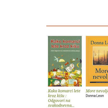
Kako komarci lete
More nevolj
kroz kišu :
Donna Leon
Odgovori na
svakodnevna...