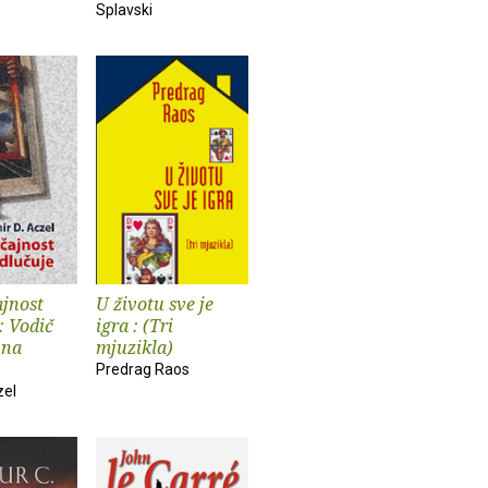
Splavski
ajnost
U životu sve je
: Vodič
igra : (Tri
 na
mjuzikla)
Predrag Raos
zel