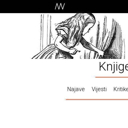
Knjig
Najave
Vijesti
Kritik