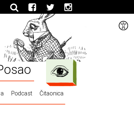
Posao
ga
Podcast
Čitaonica