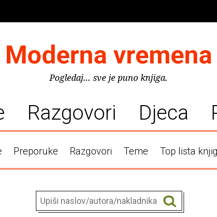
Moderna vremena
Pogledaj... sve je puno knjiga.
e
Razgovori
Djeca
e
Preporuke
Razgovori
Teme
Top lista knji