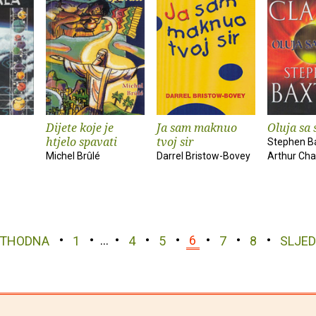
Dijete koje je
Ja sam maknuo
Oluja sa
htjelo spavati
tvoj sir
Stephen Ba
Michel Brûlé
Darrel Bristow-Bovey
Arthur Cha
ETHODNA
1
…
4
5
6
7
8
SLJE