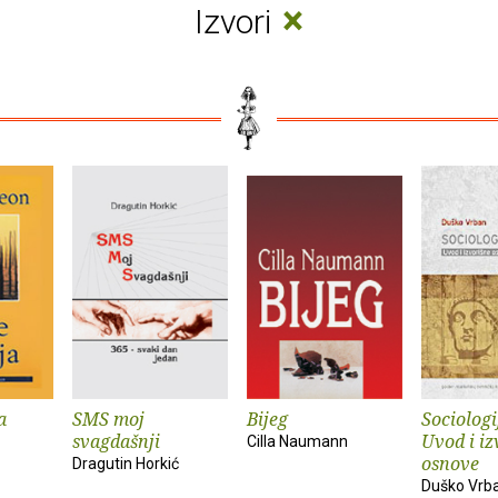
×
Izvori
a
SMS moj
Bijeg
Sociologi
svagdašnji
Uvod i iz
Cilla Naumann
osnove
Dragutin Horkić
Duško Vrb