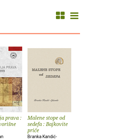
ja prava :
Malene stope od
vorišne
sedefa : Bajkovite
priče
an
Branka Kandić-