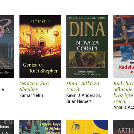
Geniza u kući
Dina : Bitka za
Kad sluč
Shepher
Corrin
odlučuje 
lle
kroz igre
Tamar Yellin
Kevin J. Anderson,
sreću,...
Brian Herbert
Amir D. Ac