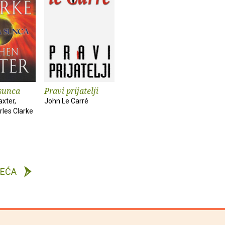
 sunca
Pravi prijatelji
xter,
John Le Carré
rles Clarke
DEĆA