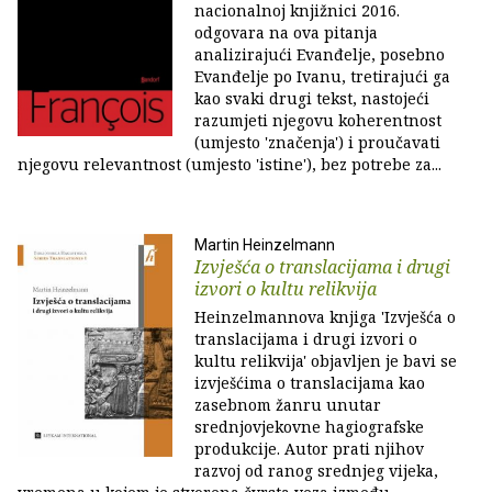
nacionalnoj knjižnici 2016.
odgovara na ova pitanja
analizirajući Evanđelje, posebno
Evanđelje po Ivanu, tretirajući ga
kao svaki drugi tekst, nastojeći
razumjeti njegovu koherentnost
(umjesto 'značenja') i proučavati
njegovu relevantnost (umjesto 'istine'), bez potrebe za...
Martin Heinzelmann
Izvješća o translacijama i drugi
izvori o kultu relikvija
Heinzelmannova knjiga 'Izvješća o
translacijama i drugi izvori o
kultu relikvija' objavljen je bavi se
izvješćima o translacijama kao
zasebnom žanru unutar
srednjovjekovne hagiografske
produkcije. Autor prati njihov
razvoj od ranog srednjeg vijeka,