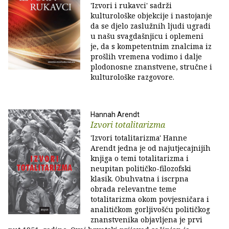
'Izvori i rukavci' sadrži
kulturološke objekcije i nastojanje
da se djelo zaslužnih ljudi ugradi
u našu svagdašnjicu i oplemeni
je, da s kompetentnim znalcima iz
prošlih vremena vodimo i dalje
plodonosne znanstvene, stručne i
kulturološke razgovore.
Hannah Arendt
Izvori totalitarizma
'Izvori totalitarizma' Hanne
Arendt jedna je od najutjecajnijih
knjiga o temi totalitarizma i
neupitan političko-filozofski
klasik. Obuhvatna i iscrpna
obrada relevantne teme
totalitarizma okom povjesničara i
analitičkom gorljivošću političkog
znanstvenika objavljena je prvi