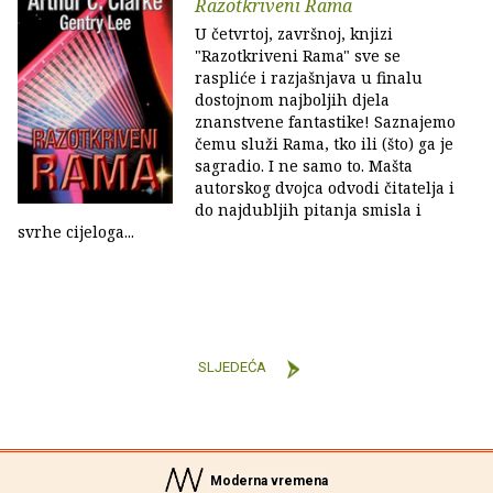
Razotkriveni Rama
U četvrtoj, završnoj, knjizi
"Razotkriveni Rama" sve se
raspliće i razjašnjava u finalu
dostojnom najboljih djela
znanstvene fantastike! Saznajemo
čemu služi Rama, tko ili (što) ga je
sagradio. I ne samo to. Mašta
autorskog dvojca odvodi čitatelja i
do najdubljih pitanja smisla i
svrhe cijeloga...
SLJEDEĆA
Moderna vremena