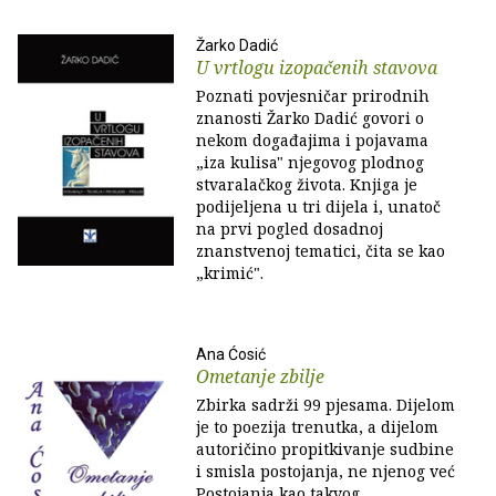
Žarko Dadić
U vrtlogu izopačenih stavova
Poznati povjesničar prirodnih
znanosti Žarko Dadić govori o
nekom događajima i pojavama
„iza kulisa" njegovog plodnog
stvaralačkog života. Knjiga je
podijeljena u tri dijela i, unatoč
na prvi pogled dosadnoj
znanstvenoj tematici, čita se kao
„krimić".
Ana Ćosić
Ometanje zbilje
Zbirka sadrži 99 pjesama. Dijelom
je to poezija trenutka, a dijelom
autoričino propitkivanje sudbine
i smisla postojanja, ne njenog već
Postojanja kao takvog.