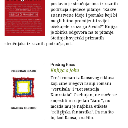
postavio je stručnjacima iz raznih
područja sljedeće pitanje: "Kakve
znanstvene ideje i pomake koji bi
mogli bitno promijeniti svijet
očekujete za svoga života?" Knjiga
je zbirka odgovora na to pitanje.
Stotinjak svjetski priznatih
stručnjaka iz raznih područja, od...
Predrag Raos
Knjiga o Jobu
Treći roman iz Raosovog ciklusa
koji čine njegovi raniji romani
"Vertikala" i "Let Nancija
Konratata". Osebujan, ne može se
smjestiti ni u jedan "žanr", no
možda mu je najbliža etiketa
"religijska fantastika". Pa ma što
to, kod Raosa, značilo.