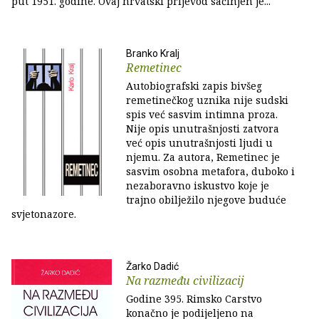
put 1951. godine. Ovaj hrvatski prijevod sačinjen je...
Branko Kralj
Remetinec
Autobiografski zapis bivšeg
remetinečkog uznika nije sudski
spis već sasvim intimna proza.
Nije opis unutrašnjosti zatvora
već opis unutrašnjosti ljudi u
njemu. Za autora, Remetinec je
sasvim osobna metafora, duboko i
nezaboravno iskustvo koje je
trajno obilježilo njegove buduće
svjetonazore.
Žarko Dadić
Na razmeđu civilizacij
Godine 395. Rimsko Carstvo
konačno je podijeljeno na