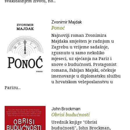
svakidašnjem životu, no...
Zvonimir Majdak
Ponoć
Najnoviji roman Zvonimira
Majdaka smješten je radnjom u
Zagrebu u vrijeme sadašnje,
zgusnuto u samo nekoliko
mjeseci, uz sjećanja na Pariz i
snove o budućnosti. Protagonist
romana, Fabijan Majski, očekuje
imenovanje u diplomatsku službu
u hrvatskom veleposlanstvu u
Parizu...
John Brockman
Obrisi budućnosti
Urednik knjige "Obrisi
budućnosti", John Brockman,