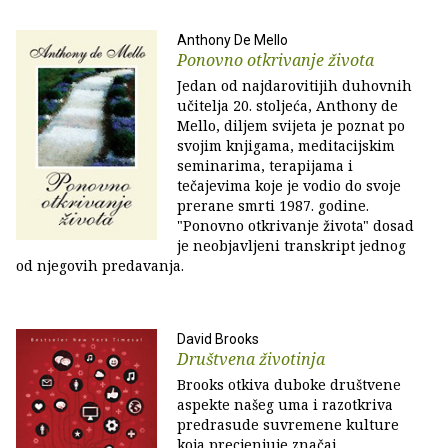
Anthony De Mello
Ponovno otkrivanje života
Jedan od najdarovitijih duhovnih
učitelja 20. stoljeća, Anthony de
Mello, diljem svijeta je poznat po
svojim knjigama, meditacijskim
seminarima, terapijama i
tečajevima koje je vodio do svoje
prerane smrti 1987. godine.
"Ponovno otkrivanje života" dosad
je neobjavljeni transkript jednog
od njegovih predavanja.
David Brooks
Društvena životinja
Brooks otkiva duboke društvene
aspekte našeg uma i razotkriva
predrasude suvremene kulture
koja precjenjuje značaj