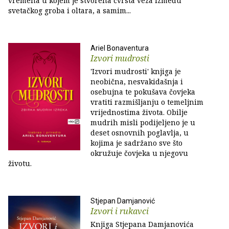
vremena u kojem je stvorena čvrsta veza između
svetačkog groba i oltara, a samim...
Ariel Bonaventura
Izvori mudrosti
'Izvori mudrosti' knjiga je
neobična, nesvakidašnja i
osebujna te pokušava čovjeka
vratiti razmišljanju o temeljnim
vrijednostima života. Obilje
mudrih misli podijeljeno je u
deset osnovnih poglavlja, u
kojima je sadržano sve što
okružuje čovjeka u njegovu
životu.
Stjepan Damjanović
Izvori i rukavci
Knjiga Stjepana Damjanovića