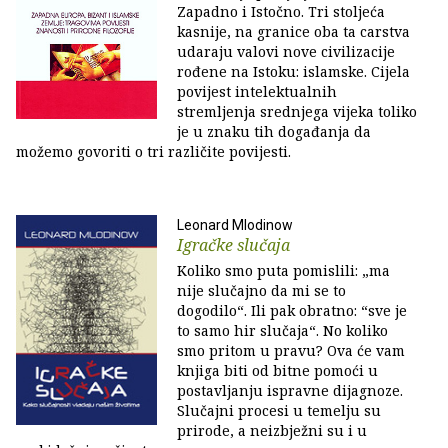
Zapadno i Istočno. Tri stoljeća
kasnije, na granice oba ta carstva
udaraju valovi nove civilizacije
rođene na Istoku: islamske. Cijela
povijest intelektualnih
stremljenja srednjega vijeka toliko
je u znaku tih događanja da
možemo govoriti o tri različite povijesti.
Leonard Mlodinow
Igračke slučaja
Koliko smo puta pomislili: „ma
nije slučajno da mi se to
dogodilo“. Ili pak obratno: “sve je
to samo hir slučaja“. No koliko
smo pritom u pravu? Ova će vam
knjiga biti od bitne pomoći u
postavljanju ispravne dijagnoze.
Slučajni procesi u temelju su
prirode, a neizbježni su i u