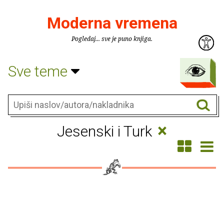
Moderna vremena
Pogledaj... sve je puno knjiga.
Sve teme
×
Jesenski i Turk