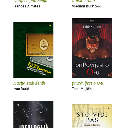
Umijeće pamćenja
Rajski studij
Frances A. Yates
Vladimir Buratović
Nacija zaduženih
priPovijest o O-u
Ivan Burić
Tahir Mujičić