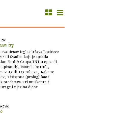
ucić
sov trg
Cervantesov trg' sadržava Lucićeve
iz ili Svadba koja je spasila
'Alan Ford & Grupa TNT u epizodi
otpisanih', 'Istarske barufe',
sov trg ili Trg robova', 'Kako se
ov', 'Lisistrata (prolog)' kao i
z predstava 'Tri mušketira' i
urage i njezina djeca'.
nković
no