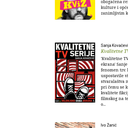
obogaćena re
kulture i opće
zanimljivim k
Sanja Kovačev
Kvalitetne TV
'Kvalitetne T
ekrana' Sanje
fenomen tzv. 
uspostavile v
stvaralaštva
pri čemu se k
kvalitete fikc
filmskog na te
o...
Ivo Žanić