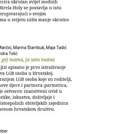
secira okrutan svijet modnih
Mirela Holy se postavlja u istu
progovarajući o svojim
ima u svijetu ništa manje okrutne
Maričić, Marina Štambuk, Maja Tadić
ndra Tolić
m gej mama, ja sam mama
jizi opisano je prvo istraživanje
tva LGB osoba u Hrvatskoj.
ranjem LGB osoba koje su roditelji,
hove djece i partnera-partnerica,
 je ostvaren znanstveni uvid u
stike, iskustva, doživljaje i
istospolnih obiteljskih zajednica
menom hrvatskom društvu.
eber