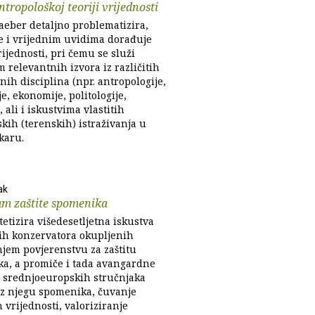
tropološkoj teoriji vrijednosti
aeber detaljno problematizira,
e i vrijednim uvidima dorađuje
rijednosti, pri čemu se služi
 relevantnih izvora iz različitih
ih disciplina (npr. antropologije,
je, ekonomije, politologije,
), ali i iskustvima vlastitih
kih (terenskih) istraživanja u
karu.
ak
am zaštite spomenika
tetizira višedesetljetna iskustva
kih konzervatora okupljenih
njem povjerenstvu za zaštitu
a, a promiče i tada avangardne
 srednjoeuropskih stručnjaka
z njegu spomenika, čuvanje
 vrijednosti, valoriziranje