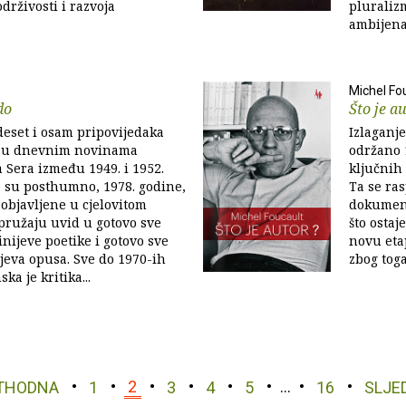
rživosti i razvoja
pluralizm
ambijena
o
Michel Fo
do
Što je a
adeset i osam pripovijedaka
Izlaganje
h u dnevnim novinama
održano 1
a Sera između 1949. i 1952.
ključnih 
e su posthumno, 1978. godine,
Ta se ra
 objavljene u cjelovitom
dokument
pružaju uvid u gotovo sve
što ostaj
nijeve poetike i gotovo sve
novu eta
jeva opusa. Sve do 1970-ih
zbog toga 
ka je kritika...
THODNA
1
2
3
4
5
…
16
SLJE