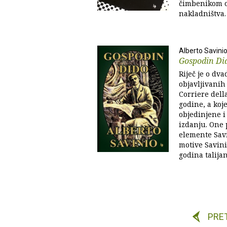
čimbenikom od
nakladništva.
Alberto Savini
Gospodin Di
Riječ je o dv
objavljivani
Corriere dell
godine, a koj
objedinjene i
izdanju. One 
elemente Savi
motive Savini
godina talijans
PRE