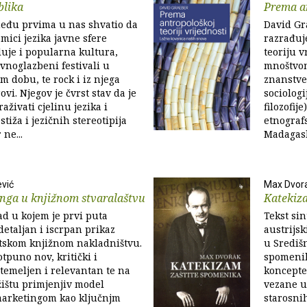
blika
Prema an
među prvima u nas shvatio da
David Gr
mici jezika javne sfere
razrađuj
uje i popularna kultura,
teoriju v
noglazbeni festivali u
mnoštvom
m dobu, te rock i iz njega
znanstven
vi. Njegov je čvrst stav da je
sociologi
aživati cjelinu jezika i
filozofije
tiža i jezičnih stereotipija
etnografs
 ne...
Madagas
vić
Max Dvor
nga u knjižnom stvaralaštvu
Katekiz
d u kojem je prvi puta
Tekst sin
detaljan i iscrpan prikaz
austrijs
atskom knjižnom nakladništvu.
u Središ
tpuno nov, kritički i
spomenik
emeljen i relevantan te na
koncepte
ištu primjenjiv model
vezane u
marketingom kao ključnjm
starosnih