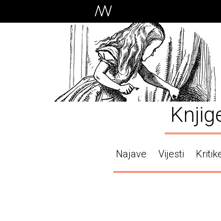
Knjig
Najave
Vijesti
Kritik