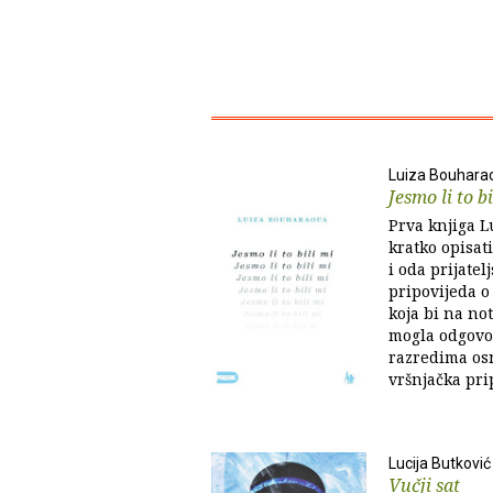
Luiza Bouhara
Jesmo li to bi
Prva knjiga 
kratko opisat
i oda prijatelj
pripovijeda o
koja bi na not
mogla odgovori
razredima os
vršnjačka prip
Lucija Butković
Vučji sat