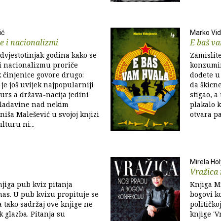
ić
Marko Vid
e i nacionalizmi
E baš v
dvjestotinjak godina kako se
Zamislit
 i nacionalizmu proriče
konzumir
 činjenice govore drugo:
dođete u 
je još uvijek najpopularniji
da škicne
kurs a država-nacija jedini
stigao, a
 vladavine nad nekim
plakalo k
iniša Malešević u svojoj knjizi
otvara p
ulturu ni...
Mirela Hol
Vražica 
njiga pub kviz pitanja
Knjiga Mi
nas. U pub kvizu propituje se
bogovi ko
a tako sadržaj ove knjige ne
političko
k glazba. Pitanja su
knjige '