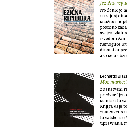
Jezična repu
Ivo Žanić je 
u trajnoj dina
snažno sudjel
posebno zabav
svojem zlatno
izvedeni žanro
nemoguće istr
dinamiku pres
ako se u obzir
Leonardo Blaže
Moć marketi
Znanstveni ra
predstavljen 
stanja u hrv
Knjiga daje po
znanstveno ut
hrvatskom trž
upravljanja 