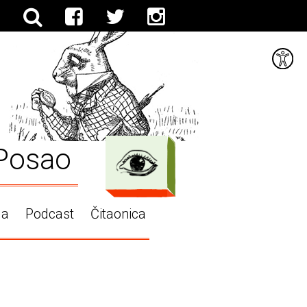
Posao
ga
Podcast
Čitaonica