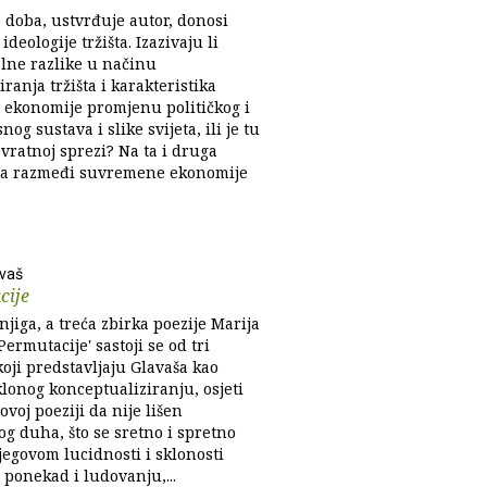
 doba, ustvrđuje autor, donosi
ideologije tržišta. Izazivaju li
alne razlike u načinu
ranja tržišta i karakteristika
e ekonomije promjenu političkog i
nog sustava i slike svijeta, ili je tu
ovratnoj sprezi? Na ta i druga
na razmeđi suvremene ekonomije
avaš
cije
njiga, a treća zbirka poezije Marija
Permutacije' sastoji se od tri
koji predstavljaju Glavaša kao
lonog konceptualiziranju, osjeti
ovoj poeziji da nije lišen
og duha, što se sretno i spretno
jegovom lucidnosti i sklonosti
 ponekad i ludovanju,...