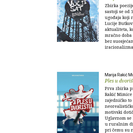
Zbirka poezije
sastoji se od
ugođaja koji 
Lucije Butkov
aktualiteta, 
mračno doba r
bez suosjećan
iracionalizma
Marija Rakić M
Ples u dvori
Prva zbirka pr
Rakić Mimice 
zajedničko to
neorealističk
motivski doti
Uglavnom se b
u ruralnim di
pri čemu su n