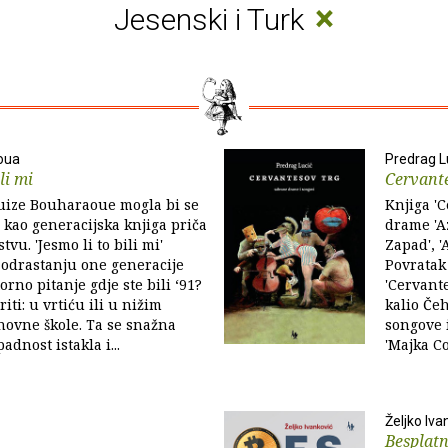
×
Jesenski i Turk
oua
Predrag L
li mi
Cervante
Luize Bouharaoue mogla bi se
Knjiga '
i kao generacijska knjiga priča
drame 'Az
stvu. 'Jesmo li to bili mi'
Zapad', 
 odrastanju one generacije
Povratak 
orno pitanje gdje ste bili ‘91?
'Cervante
ti: u vrtiću ili u nižim
kalio Čeh
novne škole. Ta se snažna
songove i
adnost istakla i...
'Majka Co
Željko Iva
Besplat