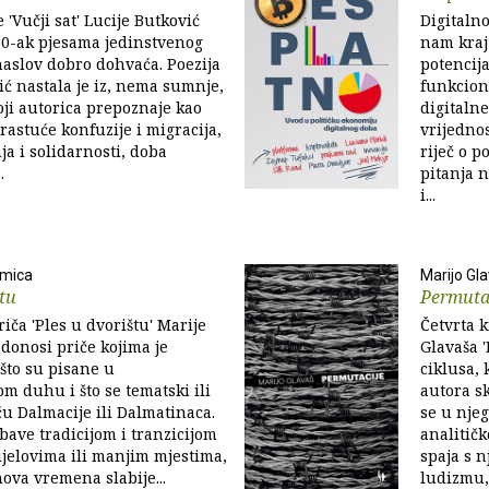
 'Vučji sat' Lucije Butković
Digitalno
 50-ak pjesama jedinstvenog
nam kraj 
naslov dobro dohvaća. Poezija
potencij
ić nastala je iz, nema sumnje,
funkcioni
koji autorica prepoznaje kao
digitaln
astuće konfuzije i migracija,
vrijednos
ja i solidarnosti, doba
riječ o p
.
pitanja 
i...
imica
Marijo Gl
štu
Permuta
iča 'Ples u dvorištu' Marije
Četvrta k
donosi priče kojima je
Glavaša '
 što su pisane u
ciklusa, 
om duhu i što se tematski ili
autora sk
ču Dalmacije ili Dalmatinaca.
se u njeg
ave tradicijom i tranzicijom
analitičk
jelovima ili manjim mjestima,
spaja s n
ova vremena slabije...
ludizmu,