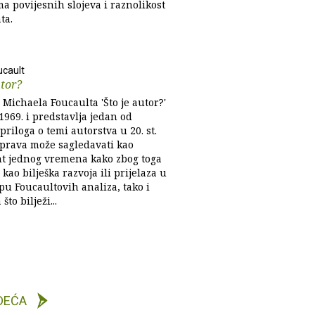
a povijesnih slojeva i raznolikost
ta.
ucault
utor?
 Michaela Foucaulta 'Što je autor?'
969. i predstavlja jedan od
priloga o temi autorstva u 20. st.
sprava može sagledavati kao
 jednog vremena kako zbog toga
e kao bilješka razvoja ili prijelaza u
pu Foucaultovih analiza, tako i
što bilježi...
DEĆA