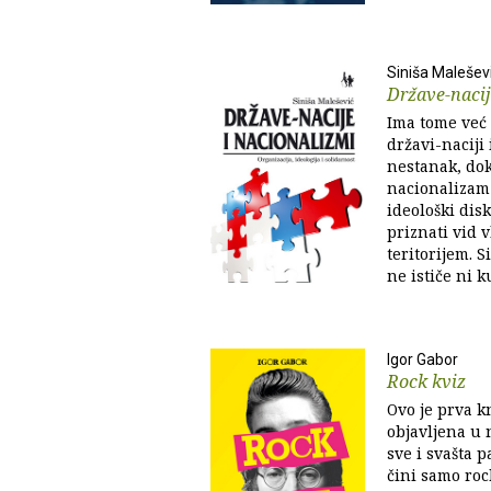
Siniša Malešev
Države-nacij
Ima tome već 
državi-naciji
nestanak, dok
nacionalizam 
ideološki dis
priznati vid
teritorijem. S
ne ističe ni k
Igor Gabor
Rock kviz
Ovo je prva k
objavljena u 
sve i svašta p
čini samo roc