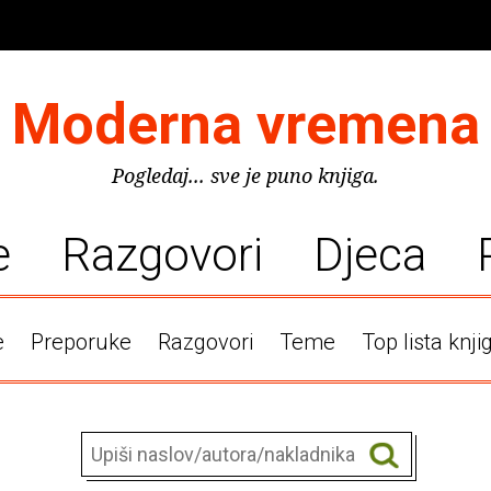
Moderna vremena
Pogledaj... sve je puno knjiga.
e
Razgovori
Djeca
e
Preporuke
Razgovori
Teme
Top lista knji