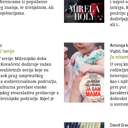
ferencama iz popularne
i usput 
g znanja, te trivijalnim, ali
intriga, 
oještarijama.
poziciju 
doživljaj
ali i...
ić
Antonija 
 serije
Vujčić, Sa
Ja nisa
V serije: Milenijsko doba
 Kovačević dodiruje važan
U ovoj kn
kvalitetnih serija koje su
roditeljs
isok prag umjetničkog
Intervjui
 na audiovizualnom području,
kao i nji
ulturna prevlast visoke
prvi put
ijskog stvaralaštva prebacuje s
karakteri
levizijsko područje. Riječ je
dobrobit 
u suvre
David Gra