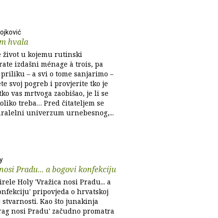
ojković
am hvala
e život u kojemu rutinski
ate izdašni ménage à trois, pa
priliku – a svi o tome sanjarimo –
te svoj pogreb i provjerite tko je
 tko vas mrtvoga zaobišao, je li se
oliko treba… Pred čitateljem se
aralelni univerzum urnebesnog,...
y
nosi Pradu... a bogovi konfekciju
rele Holy 'Vražica nosi Pradu... a
nfekciju' pripovjeda o hrvatskoj
j stvarnosti. Kao što junakinja
Vrag nosi Pradu' začudno promatra