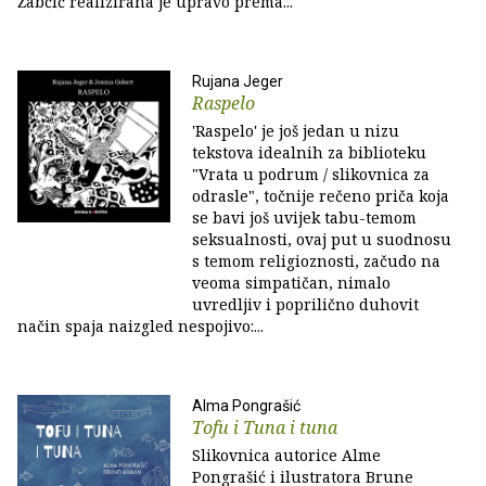
Žabčić realizirana je upravo prema...
Rujana Jeger
Raspelo
'Raspelo' je još jedan u nizu
tekstova idealnih za biblioteku
"Vrata u podrum / slikovnica za
odrasle", točnije rečeno priča koja
se bavi još uvijek tabu-temom
seksualnosti, ovaj put u suodnosu
s temom religioznosti, začudo na
veoma simpatičan, nimalo
uvredljiv i poprilično duhovit
način spaja naizgled nespojivo:...
Alma Pongrašić
Tofu i Tuna i tuna
Slikovnica autorice Alme
Pongrašić i ilustratora Brune