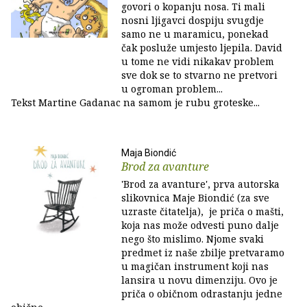
govori o kopanju nosa. Ti mali
nosni ljigavci dospiju svugdje
samo ne u maramicu, ponekad
čak posluže umjesto ljepila. David
u tome ne vidi nikakav problem
sve dok se to stvarno ne pretvori
u ogroman problem...
Tekst Martine Gadanac na samom je rubu groteske...
Maja Biondić
Brod za avanture
'Brod za avanture', prva autorska
slikovnica Maje Biondić (za sve
uzraste čitatelja), je priča o mašti,
koja nas može odvesti puno dalje
nego što mislimo. Njome svaki
predmet iz naše zbilje pretvaramo
u magičan instrument koji nas
lansira u novu dimenziju. Ovo je
priča o običnom odrastanju jedne