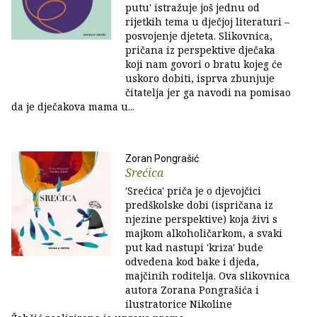
putu' istražuje još jednu od
rijetkih tema u dječjoj literaturi –
posvojenje djeteta. Slikovnica,
pričana iz perspektive dječaka
koji nam govori o bratu kojeg će
uskoro dobiti, isprva zbunjuje
čitatelja jer ga navodi na pomisao
da je dječakova mama u...
Zoran Pongrašić
Srećica
'Srećica' priča je o djevojčici
predškolske dobi (ispričana iz
njezine perspektive) koja živi s
majkom alkoholičarkom, a svaki
put kad nastupi 'kriza' bude
odvedena kod bake i djeda,
majčinih roditelja. Ova slikovnica
autora Zorana Pongrašića i
ilustratorice Nikoline