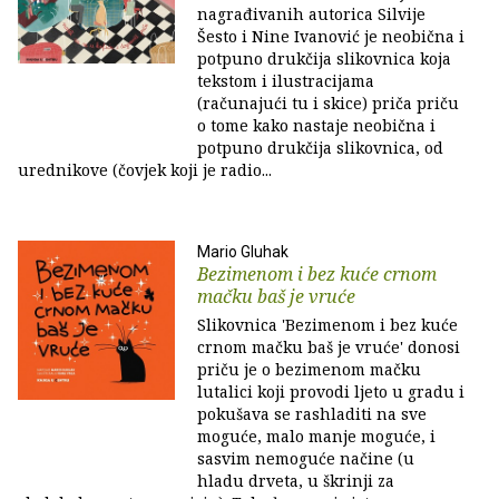
nagrađivanih autorica Silvije
Šesto i Nine Ivanović je neobična i
potpuno drukčija slikovnica koja
tekstom i ilustracijama
(računajući tu i skice) priča priču
o tome kako nastaje neobična i
potpuno drukčija slikovnica, od
urednikove (čovjek koji je radio...
Mario Gluhak
Bezimenom i bez kuće crnom
mačku baš je vruće
Slikovnica 'Bezimenom i bez kuće
crnom mačku baš je vruće' donosi
priču je o bezimenom mačku
lutalici koji provodi ljeto u gradu i
pokušava se rashladiti na sve
moguće, malo manje moguće, i
sasvim nemoguće načine (u
hladu drveta, u škrinji za