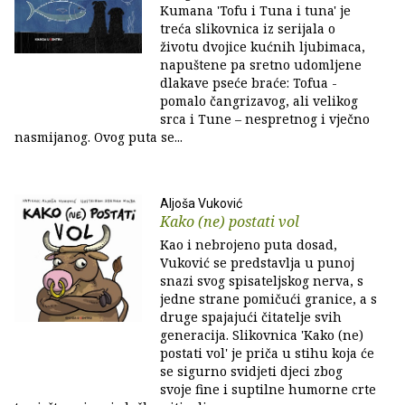
Kumana 'Tofu i Tuna i tuna' je
treća slikovnica iz serijala o
životu dvojice kućnih ljubimaca,
napuštene pa sretno udomljene
dlakave pseće braće: Tofua -
pomalo čangrizavog, ali velikog
srca i Tune – nespretnog i vječno
nasmijanog. Ovog puta se...
Aljoša Vuković
Kako (ne) postati vol
Kao i nebrojeno puta dosad,
Vuković se predstavlja u punoj
snazi svog spisateljskog nerva, s
jedne strane pomičući granice, a s
druge spajajući čitatelje svih
generacija. Slikovnica 'Kako (ne)
postati vol' je priča u stihu koja će
se sigurno svidjeti djeci zbog
svoje fine i suptilne humorne crte