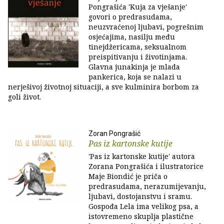
Pongrašića 'Kuja za vješanje'
govori o predrasudama,
neuzvraćenoj ljubavi, pogrešnim
osjećajima, nasilju među
tinejdžericama, seksualnom
preispitivanju i životinjama.
Glavna junakinja je mlada
pankerica, koja se nalazi u
nerješivoj životnoj situaciji, a sve kulminira borbom za
goli život.
Zoran Pongrašić
Pas iz kartonske kutije
'Pas iz kartonske kutije' autora
Zorana Pongrašića i ilustratorice
Maje Biondić je priča o
predrasudama, nerazumijevanju,
ljubavi, dostojanstvu i sramu.
Gospođa Lela ima velikog psa, a
istovremeno skuplja plastične