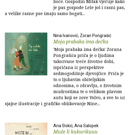
boce. Gospodin Mitak vjeruje kako
je pas gospođe Lele još i rasni pas,
a velike rasne pse imaju samo bogati...
Nina Ivanović, Zoran Pongrašić
Moja prabaka ima dečka
'Moja prabaka ima dečka' Zorana
Pongrašića priča je o ljudima
takozvane treće životne dobi,
ispričana iz perspektive
sedmogodišnje djevojčice. Priča je
to o ljubavim obiteljskim
odnosima, o zdravlju, o životnim
mudrostima te o velikom plavom
autu koji se zove Volvo, a sve to uz
sjajne ilustracije i grafičko oblikovanje Nine...
Ana Ðokić, Ana Salopek
Može li kukurikuuu