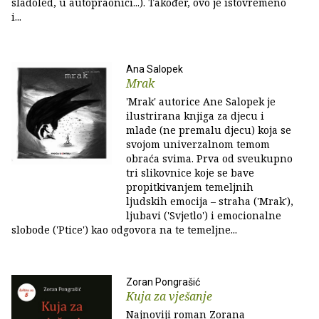
sladoled, u autopraonici...). Također, ovo je istovremeno
i...
Ana Salopek
Mrak
'Mrak' autorice Ane Salopek je
ilustrirana knjiga za djecu i
mlade (ne premalu djecu) koja se
svojom univerzalnom temom
obraća svima. Prva od sveukupno
tri slikovnice koje se bave
propitkivanjem temeljnih
ljudskih emocija – straha ('Mrak'),
ljubavi ('Svjetlo') i emocionalne
slobode ('Ptice') kao odgovora na te temeljne...
Zoran Pongrašić
Kuja za vješanje
Najnoviji roman Zorana