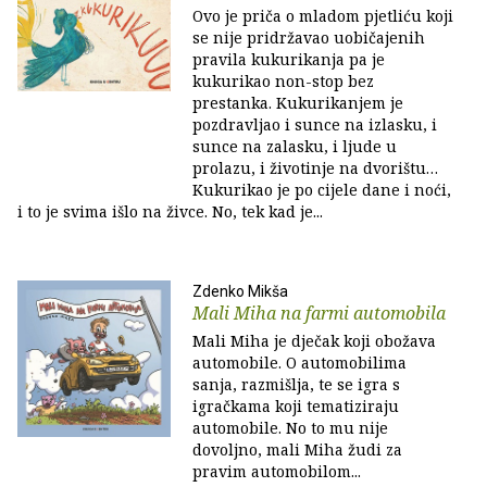
Ovo je priča o mladom pjetliću koji
se nije pridržavao uobičajenih
pravila kukurikanja pa je
kukurikao non-stop bez
prestanka. Kukurikanjem je
pozdravljao i sunce na izlasku, i
sunce na zalasku, i ljude u
prolazu, i životinje na dvorištu…
Kukurikao je po cijele dane i noći,
i to je svima išlo na živce. No, tek kad je...
Zdenko Mikša
Mali Miha na farmi automobila
Mali Miha je dječak koji obožava
automobile. O automobilima
sanja, razmišlja, te se igra s
igračkama koji tematiziraju
automobile. No to mu nije
dovoljno, mali Miha žudi za
pravim automobilom...