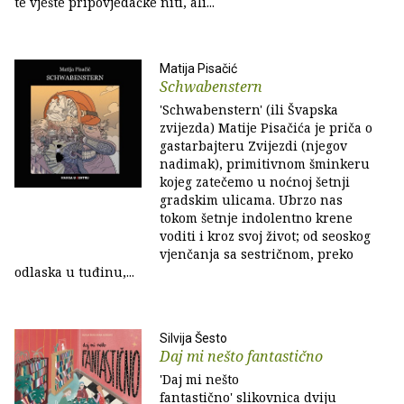
te vješte pripovjedačke niti, ali...
Matija Pisačić
Schwabenstern
'Schwabenstern' (ili Švapska
zvijezda) Matije Pisačića je priča o
gastarbajteru Zvijezdi (njegov
nadimak), primitivnom šminkeru
kojeg zatečemo u noćnoj šetnji
gradskim ulicama. Ubrzo nas
tokom šetnje indolentno krene
voditi i kroz svoj život; od seoskog
vjenčanja sa sestričnom, preko
odlaska u tuđinu,...
Silvija Šesto
Daj mi nešto fantastično
'Daj mi nešto
fantastično' slikovnica dviju