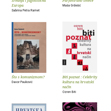
Srednja i Jugoistočna
Parfimirano smeće
Europa
Maša Grdešić
Sabrina Petra Ramet
Što s komunizmom?
Biti poznat : Celebrity
kultura na hrvatski
Davor Pauković
način
Ozren Biti