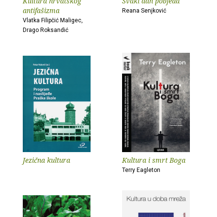
Kultura hrvatskog
Svaki dan pobjeda
antifašizma
Reana Senjković
Vlatka Filipčić Maligec,
Drago Roksandić
Jezična kultura
Kultura i smrt Boga
Terry Eagleton