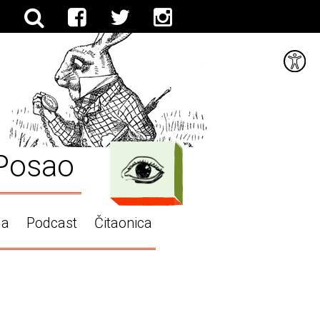
Posao
ga
Podcast
Čitaonica