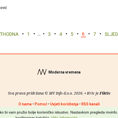
ović
ETHODNA
1
…
3
4
5
6
7
SLJE
Moderna vremena
Sva prava pridržana © MV Info d.o.o. 2026. • Kriv je
Fiktiv
O nama
•
Pomoć
•
Uvjeti korištenja
•
RSS kanali
kako bi vam pružio bolje korisničko iskustvo. Nastavkom pregleda mvinfo.
korištenjem kolačića.
Više informacija