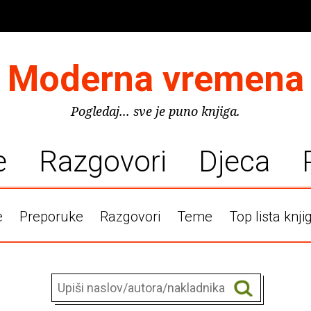
Moderna vremena
Pogledaj... sve je puno knjiga.
e
Razgovori
Djeca
e
Preporuke
Razgovori
Teme
Top lista knji