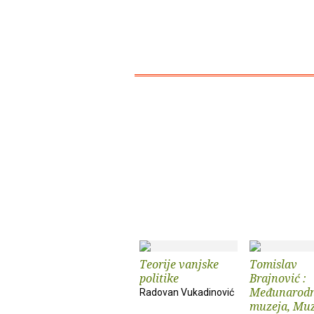
Teorije vanjske
Tomislav
politike
Brajnović :
Međunarodn
Radovan Vukadinović
muzeja, Muz