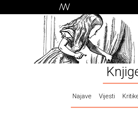
Knjig
Najave
Vijesti
Kritik