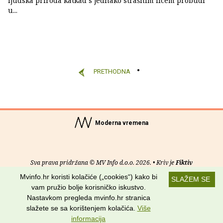
ljudska priroda katkad s jednako strašnim licem probudi
u...
PRETHODNA
Moderna vremena
Sva prava pridržana © MV Info d.o.o. 2026. • Kriv je
Fiktiv
Mvinfo.hr koristi kolačiće („cookies“) kako bi
SLAŽEM SE
O nama
•
Pomoć
•
Uvjeti korištenja
•
RSS kanali
vam pružio bolje korisničko iskustvo.
Nastavkom pregleda mvinfo.hr stranica
Potraži nas na:
slažete se sa korištenjem kolačića.
Više
informacija