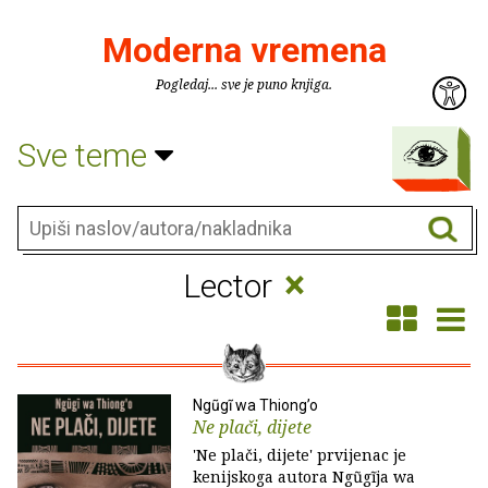
Moderna vremena
Pogledaj... sve je puno knjiga.
Sve teme
×
Lector
Ngũgĩ wa Thiong’o
Ne plači, dijete
'Ne plači, dijete' prvijenac je
kenijskoga autora Ngũgĩja wa