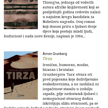
Thiong’oa, jednoga od vodećih
autora afričke književnosti koji se
posljednjih godina redovito nalazi
u najužem krugu kandidata za
Nobelovu nagradu. Ovaj roman
koji donosi priču o ljubavi dvoje
djece koja postaju mladi ljudi,
budućnost i nada nove Kenije, napisan je 1964....
Arnon Grunberg
Tirza
Ironičan, humoran, mudar,
bizaran i brutalan
Grunbergova 'Tara' otvara oči
pred pojavama koje doživljavamo
svakodnevnima, a ne zaobilazi ni
izopačenost stasalu u izobilju
zapada, gdje nedostatak ljubavi i
nemogućnost stvarnog dodira
iskrivljuju sliku stvarnosti, pa se