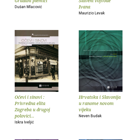
Građani plemići
Slaveni vojvode
Ivana
Dušan Mlacović
Maurizio Levak
Očevi i sinovi :
Hrvatska i Slavonija
Privredna elita
u ranome novom
Zagreba u drugoj
vijeku
polovici...
Neven Budak
Iskra Iveljić