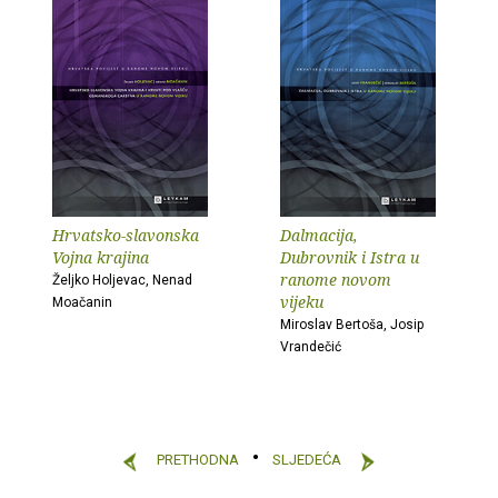
Hrvatsko-slavonska
Dalmacija,
Vojna krajina
Dubrovnik i Istra u
ranome novom
Željko Holjevac, Nenad
vijeku
Moačanin
Miroslav Bertoša, Josip
Vrandečić
PRETHODNA
SLJEDEĆA