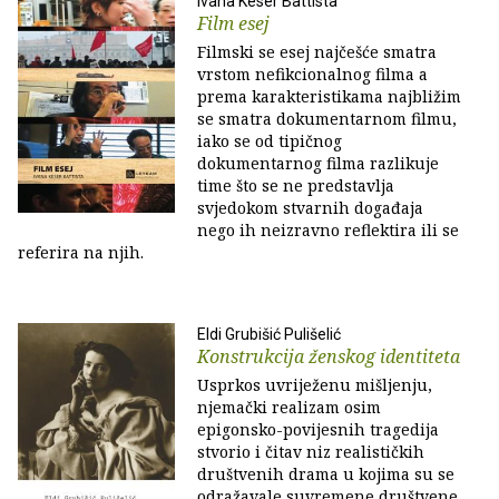
Ivana Keser Battista
Film esej
Filmski se esej najčešće smatra
vrstom nefikcionalnog filma a
prema karakteristikama najbližim
se smatra dokumentarnom filmu,
iako se od tipičnog
dokumentarnog filma razlikuje
time što se ne predstavlja
svjedokom stvarnih događaja
nego ih neizravno reflektira ili se
referira na njih.
Eldi Grubišić Pulišelić
Konstrukcija ženskog identiteta
Usprkos uvriježenu mišljenju,
njemački realizam osim
epigonsko-povijesnih tragedija
stvorio i čitav niz realističkih
društvenih drama u kojima su se
odražavale suvremene društvene