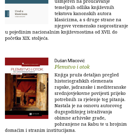
usmjeren na proučavanje
temeljnih odlika književnih
tekstova kanonskih autora
klasicizma, a s druge strane na
njegove vremensko rasprostiranje
u pojedinim nacionalnim književnostima od XVII. do
početka XIX. stoljeća.
Dušan Mlacović
Plemstvo i otok
Knjiga pruža detaljan pregled
historiografskih elemenata
rapske, jadranske i mediteranske
srednjovjekovne povijesti prijeko
potrebnih za rješenje tog pitanja.
Nastala je na osnovu autorovog
dugogodišnjeg istraživanja
obimne arhivske građe,
pohranjene na Rabu te u brojnim
domaćim i stranim institucijama.