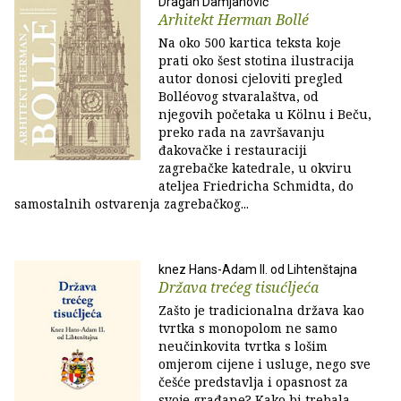
Dragan Damjanović
Arhitekt Herman Bollé
Na oko 500 kartica teksta koje
prati oko šest stotina ilustracija
autor donosi cjeloviti pregled
Bolléovog stvaralaštva, od
njegovih početaka u Kölnu i Beču,
preko rada na završavanju
đakovačke i restauraciji
zagrebačke katedrale, u okviru
ateljea Friedricha Schmidta, do
samostalnih ostvarenja zagrebačkog...
knez Hans-Adam II. od Lihtenštajna
Država trećeg tisućljeća
Zašto je tradicionalna država kao
tvrtka s monopolom ne samo
neučinkovita tvrtka s lošim
omjerom cijene i usluge, nego sve
češće predstavlja i opasnost za
svoje građane? Kako bi trebala