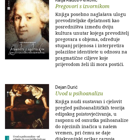
Katja Radoš-Perković
Pregovori s izvornikom
Knjiga posebno naglašava ulogu
prevoditeljske djelatnosti kao
posredništva između dviju
kultura unutar kojega prevoditelj
pregovara s objema, određuje
stupanj prijenosa i interpretira
polazišne identitete u odnosu na
pragmatične ciljeve koje
prijevodom želi ili mora postići.
Dejan Durić
Uvod u psihoanalizu
Knjiga nudi sustavan i cjelovit
pregled psihoanalitičkih teorija
edipskog poistovjećivanja, u
rasponu od osnutka psihoanalize
do njezinih inačica u našem
vremen, pri čemu se daje
dijakronijski prikaz razvoja