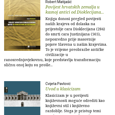
Robert Matijašić
Povijest hrvatskih zemalja u
kasnoj antici od Dioklecijana...
Knjiga donosi pregled povijesti
naših krajeva od dolaska na
prijestolje cara Dioklecijana (284)
do smrti cara Justinijana (565),
neposredno prije masovnije
pojave Slavena u našim krajevima.
To je vrijeme preobrazbe antičke
civilizacije u
ranosrednjovjekovnu, koje predstavlja transformaciju
sličnu onoj koju su prošle...
Cvijeta Pavlović
Uvod u klasicizam
Klasicizam je u povijesti
književnosti moguće odrediti kao
književni stil i književno
razdoblje. Stoga je pristup temi