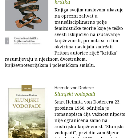
kritiku
Knjiga svojim naslovom ukazuje
na oprezni zahvat u
transdisciplinarno polje
feminističke teorije koje je teško
svesti isključivo na izučavanje
književnosti, premda se u tim
okvirima nastojala zadržati.
Pritom autorice riječ "kritika"
razumijevaju u njezinom dvostrukom,
književnoteorijskom i polemičkom smislu.
Heimito von Doderer
Slunjski vodopadi
Smrt Heimita von Doderera 23.
prosinca 1966. odnijela je
romanopisca čija važnost nipošto
nije ograničena samo na
austrijsku književnost. "Slunjski
vodopadi", prvi dio zamišljene