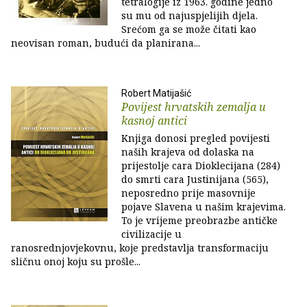
tetralogije iz 1963. godine jedno
su mu od najuspjelijih djela.
Srećom ga se može čitati kao
neovisan roman, budući da planirana...
Robert Matijašić
Povijest hrvatskih zemalja u
kasnoj antici
Knjiga donosi pregled povijesti
naših krajeva od dolaska na
prijestolje cara Dioklecijana (284)
do smrti cara Justinijana (565),
neposredno prije masovnije
pojave Slavena u našim krajevima.
To je vrijeme preobrazbe antičke
civilizacije u
ranosrednjovjekovnu, koje predstavlja transformaciju
sličnu onoj koju su prošle...