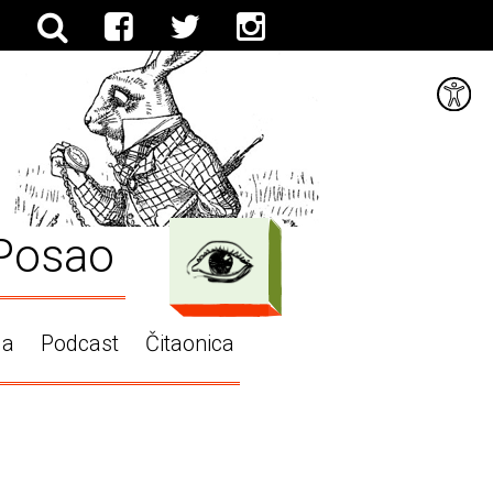
Posao
ga
Podcast
Čitaonica