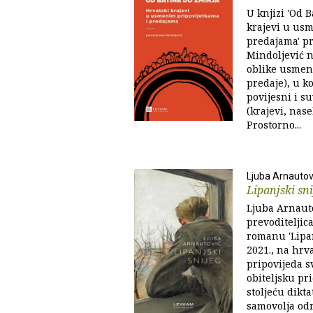
U knjizi 'Od 
krajevi u us
predajama' pr
Mindoljević n
oblike usmene
predaje), u 
povijesni i s
(krajevi, nasel
Prostorno...
Ljuba Arnautov
Lipanjski sn
Ljuba Arnauto
prevoditeljic
romanu 'Lipan
2021., na hrva
pripovijeda s
obiteljsku pri
stoljeću dikta
samovolja od