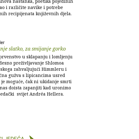
ihova nastanka, poetika pojedinih
ao i različite navike i potrebe
ih recipijenata književnih djela.
ler
nje slatko, za smijanje gorko
 prvenstvo u sklapanju i lomljenju
desno preživljavanje Shlomoa
koga zahvaljujući Himmleru i
oćna gužva s lipicancima usred
 je moguće, čak ni ukidanje smrti
nas doista zapanjiti kad uronimo
jedački svijet Andréa Hellera.
SLJEDEĆA