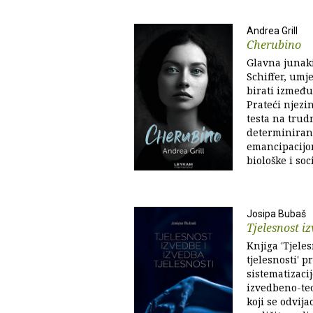
Andrea Grill
Cherubino
Glavna junaki
Schiffer, umj
birati između 
Prateći njezi
testa na trud
determinirano
emancipacijom
biološke i soci
Josipa Bubaš
Tjelesnost iz
Knjiga 'Tjele
tjelesnosti' p
sistematizaci
izvedbeno-teo
koji se odvij