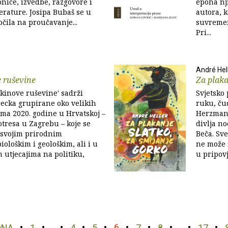
onice, izvedbe, razgovore i
epoha nj
terature. Josipa Bubaš se u
autora, k
čila na proučavanje...
suvremen
Pri...
André Hel
 ruševine
Za plaka
kinove ruševine' sadrži
Svjetsko
Becka grupirane oko velikih
ruku, ču
ma 2020. godine u Hrvatskoj –
Herzmans
otresa u Zagrebu – koje se
divlja n
 svojim prirodnim
Beča. Sve
iološkim i geološkim, ali i u
ne može 
 utjecajima na politiku,
u pripov
DNA
1
…
4
5
6
7
8
…
17