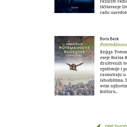
različite radi
iščitavanje li
radu usredoto
Boris Beck
Potemkinove
Knjiga 'Potem
eseje Borisa 
društvenih te
epidemije i p
razmatraju u
ishodištima, b
svim njihovim
kulturu...
PRETHO