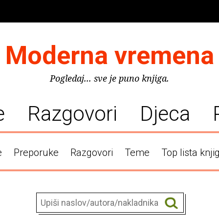
Moderna vremena
Pogledaj... sve je puno knjiga.
e
Razgovori
Djeca
e
Preporuke
Razgovori
Teme
Top lista knji