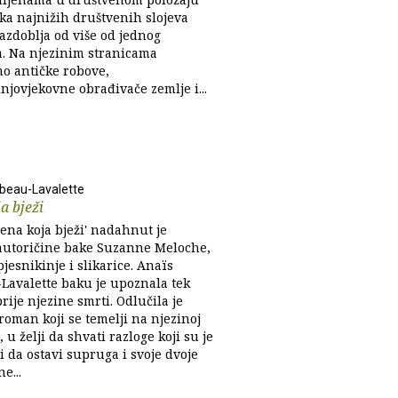
ka najnižih društvenih slojeva
azdoblja od više od jednog
ća. Na njezinim stranicama
o antičke robove,
njovjekovne obrađivače zemlje i...
beau-Lavalette
a bježi
ena koja bježi' nadahnut je
autoričine bake Suzanne Meloche,
jesnikinje i slikarice. Anaïs
Lavalette baku je upoznala tek
ije njezine smrti. Odlučila je
roman koji se temelji na njezinoj
i, u želji da shvati razloge koji su je
 da ostavi supruga i svoje dvoje
e...