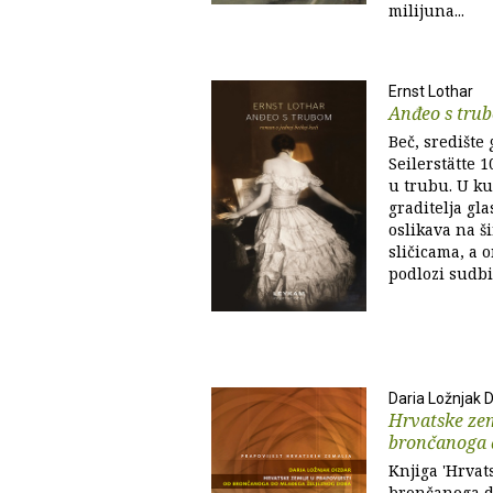
milijuna...
Ernst Lothar
Anđeo s tru
Beč, središte
Seilerstätte 
u trubu. U kuć
graditelja gla
oslikava na š
sličicama, a 
podlozi sudbin
Daria Ložnjak 
Hrvatske zem
brončanoga d
Knjiga 'Hrvat
brončanoga d