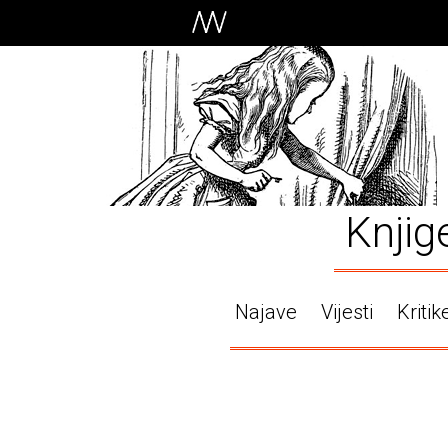
Knjig
Najave
Vijesti
Kritik