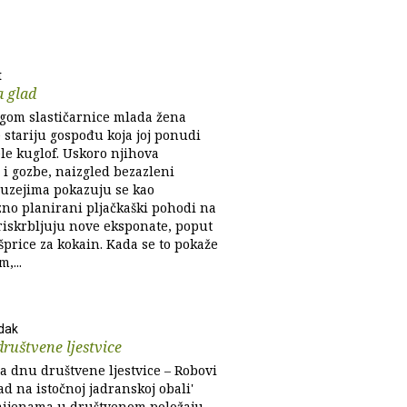
t
a glad
ogom slastičarnice mlada žena
 stariju gospođu koja joj ponudi
le kuglof. Uskoro njihova
 i gozbe, naizgled bezazleni
muzejima pokazuju se kao
no planirani pljačkaški pohodi na
riskrbljuju nove eksponate, poput
šprice za kokain. Kada se to pokaže
,...
dak
ruštvene ljestvice
Na dnu društvene ljestvice – Robovi
ad na istočnoj jadranskoj obali'
mijenama u društvenom položaju