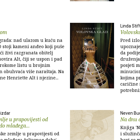
Linda Stif
bom
Volovsk
 grada: nad ulazom u kuću na
Pred izl
10 stoji kameni anđeo koji puše
upoznaje
i živi razgranata obitelj
da podije
sovira Alt, čiji se uspon i pad
druženja
irokome listu u brojnim
posjeti 
on obuhvaća više naraštaja. Na
minucioz
e Henriette Alt i njezine...
kojima p
caričine 
potrebnim
Dizdar
Neven Bu
lje u prapovijesti od
Na dnu d
o mlađega...
Knjiga '
ske zemlje u prapovijesti od
i služinč
o mlađega željeznog doba'
bavi se 