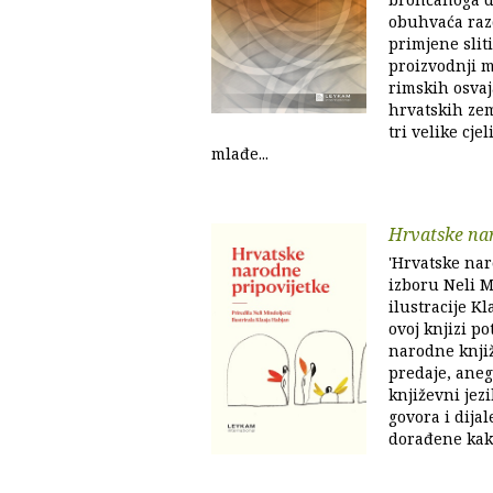
obuhvaća razd
primjene slit
proizvodnji 
rimskih osvaj
hrvatskih zem
tri velike cje
mlađe...
Hrvatske nar
'Hrvatske nar
izboru Neli M
ilustracije Kl
ovoj knjizi p
narodne knjiž
predaje, ane
književni jez
govora i dijal
dorađene kako