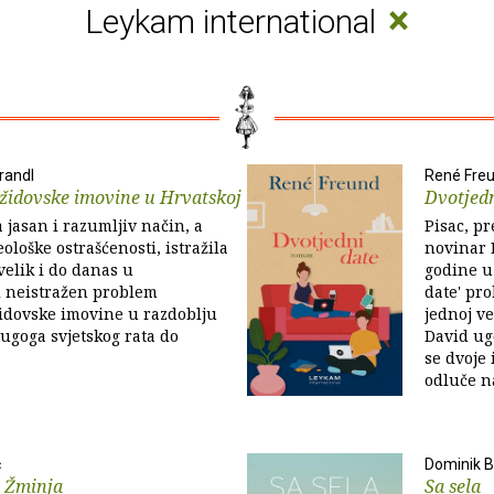
×
Leykam international
randl
René Fre
židovske imovine u Hrvatskoj
Dvotjedn
a jasan i razumljiv način, a
Pisac, pr
ološke ostrašćenosti, istražila
novinar 
velik i do danas u
godine u
ji neistražen problem
date' pr
idovske imovine u razdoblju
jednoj v
ugoga svjetskog rata do
David ug
se dvoje 
odluče na
ć
Dominik B
o Žminja
Sa sela