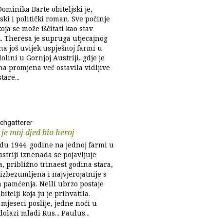
 Dominika Barte obiteljski je,
ski i politički roman. Sve počinje
oja se može iščitati kao stav
a. Theresa je supruga utjecajnog
a još uvijek uspješnoj farmi u
olini u Gornjoj Austriji, gdje je
na promjena već ostavila vidljive
tare...
chgatterer
je moj djed bio heroj
adu 1944. godine na jednoj farmi u
striji iznenada se pojavljuje
a, približno trinaest godina stara,
izbezumljena i najvjerojatnije s
 pamćenja. Nelli ubrzo postaje
bitelji koja ju je prihvatila.
mjeseci poslije, jedne noći u
dolazi mladi Rus... Paulus...