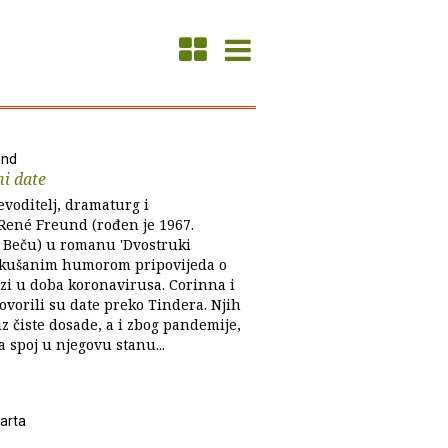
und
i date
evoditelj, dramaturg i
René Freund (rođen je 1967.
 Beču) u romanu 'Dvostruki
okušanim humorom pripovijeda o
ezi u doba koronavirusa. Corinna i
ovorili su date preko Tindera. Njih
iz čiste dosade, a i zbog pandemije,
 spoj u njegovu stanu...
arta