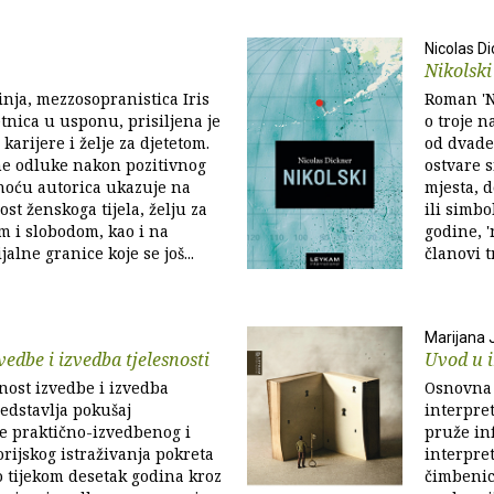
Nicolas D
Nikolski
nja, mezzosopranistica Iris
Roman 'Ni
etnica u usponu, prisiljena je
o troje 
karijere i želje za djetetom.
od dvades
ne odluke nakon pozitivnog
ostvare s
noću autorica ukazuje na
mjesta, 
st ženskoga tijela, želju za
ili simbo
 i slobodom, kao i na
godine, '
jalne granice koje se još...
članovi tr
Marijana J
vedbe i izvedba tjelesnosti
Uvod u i
snost izvedbe i izvedba
Osnovna 
redstavlja pokušaj
interpret
je praktično-izvedbenog i
pruže inf
rijskog istraživanja pokreta
interpret
ao tijekom desetak godina kroz
čimbenic