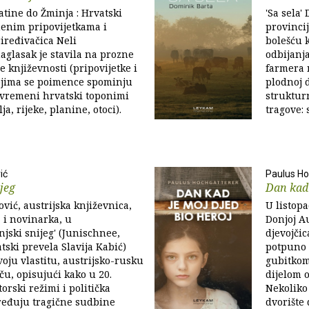
Batine do Žminja : Hrvatski
'Sa sela'
menim pripovijetkama i
provincij
iređivačica Neli
bolešću k
aglasak je stavila na prozne
odbijanj
 književnosti (pripovijetke i
farmera n
kojima se poimence spominju
plodnoj d
uvremeni hrvatski toponimi
struktur
ja, rijeke, planine, otoci).
tragove: s
ić
Paulus Ho
ijeg
Dan kad 
vić, austrijska književnica,
U listop
a i novinarka, u
Donjoj Au
jski snijeg' (Junischnee,
djevojčic
tski prevela Slavija Kabić)
potpuno 
voju vlastitu, austrijsko-rusku
gubitkom
ču, opisujući kako u 20.
dijelom o
torski režimi i politička
Nekoliko 
ređuju tragične sudbine
dvorište 