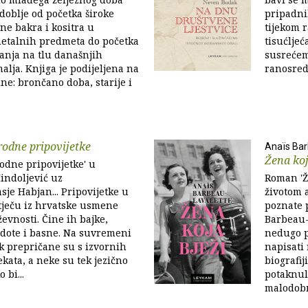
oblje od početka široke
pripadni
ine bakra i kositra u
tijekom r
metalnih predmeta do početka
tisućlje
anja na tlu današnjih
susrećem
alja. Knjiga je podijeljena na
ranosred
line: brončano doba, starije i
odne pripovijetke
Anaïs Bar
Žena koj
odne pripovijetke' u
indoljević uz
Roman 'Ž
asje Habjan... Pripovijetke u
životom 
otječu iz hrvatske usmene
poznate p
evnosti. Čine ih bajke,
Barbeau-
gdote i basne. Na suvremeni
nedugo pr
ik prepričane su s izvornih
napisati 
ekata, a neke su tek jezično
biografij
 bi...
potaknuli
malodobn