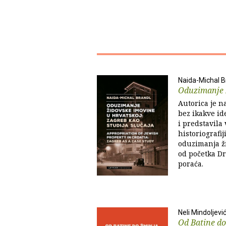
Naida-Michal B
Oduzimanje 
Autorica je n
bez ikakve ide
i predstavila 
historiografi
oduzimanja ž
od početka Dr
poraća.
Neli Mindoljevi
Od Batine d