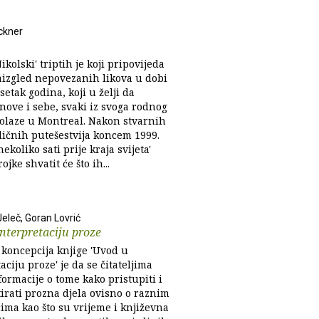
ickner
kolski' triptih je koji pripovijeda
naizgled nepovezanih likova u dobi
etak godina, koji u želji da
nove i sebe, svaki iz svoga rodnog
dolaze u Montreal. Nakon stvarnih
ličnih putešestvija koncem 1999.
nekoliko sati prije kraja svijeta'
ojke shvatit će što ih...
eleč, Goran Lovrić
nterpretaciju proze
koncepcija knjige 'Uvod u
aciju proze' je da se čitateljima
ormacije o tome kako pristupiti i
irati prozna djela ovisno o raznim
ima kao što su vrijeme i književna