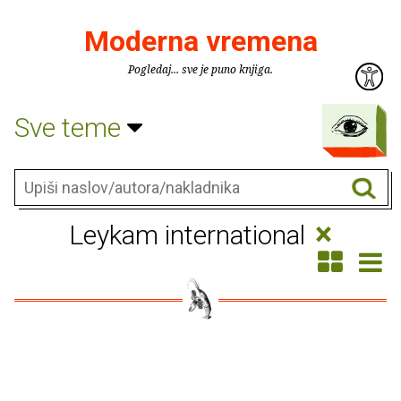
Moderna vremena
Pogledaj... sve je puno knjiga.
Sve teme
×
Leykam international