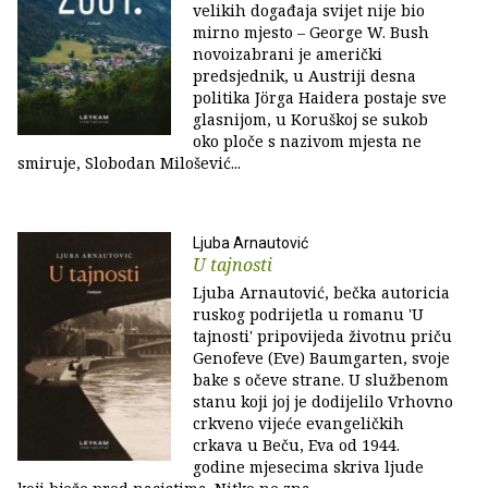
velikih događaja svijet nije bio
mirno mjesto – George W. Bush
novoizabrani je američki
predsjednik, u Austriji desna
politika Jörga Haidera postaje sve
glasnijom, u Koruškoj se sukob
oko ploče s nazivom mjesta ne
smiruje, Slobodan Milošević...
Ljuba Arnautović
U tajnosti
Ljuba Arnautović, bečka autoricia
ruskog podrijetla u romanu 'U
tajnosti' pripovijeda životnu priču
Genofeve (Eve) Baumgarten, svoje
bake s očeve strane. U službenom
stanu koji joj je dodijelilo Vrhovno
crkveno vijeće evangeličkih
crkava u Beču, Eva od 1944.
godine mjesecima skriva ljude