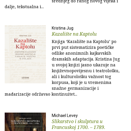
srednjeg do ranog novog vijeka i
dalje, tekstualna i...
Kristina Jug
Kazalište na Kaptolu
Knjiga ‘Kazalište na Kaptolu’ po
prvi put sistematizira poetičke
odlike anonimnih kajkavskih
dramskih adaptacija. Kristina Jug
u svojoj knjizi jasno ukazuje na
književnopovijesnu i teatrološku,
ali i kulturološku važnost tog
korpusa, koji je u vremenima
snažne germanizacije i
mađarizacije održavao kontinuitet...
Michael Levey
Slikarstvo i skulptura u
Francuskoj 1700. – 1789.