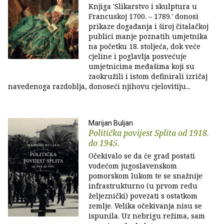
Knjiga 'Slikarstvo i skulptura u
Francuskoj 1700. – 1789.' donosi
prikaze događanja i široj čitalačkoj
publici manje poznatih umjetnika
na početku 18. stoljeća, dok veće
cjeline i poglavlja posvećuje
umjetnicima međašima koji su
zaokružili i istom definirali izričaj
navedenoga razdoblja, donoseći njihovu cjelovitiju...
Marijan Buljan
Politička povijest Splita od 1918.
do 1945.
Očekivalo se da će grad postati
vodećom jugoslavenskom
pomorskom lukom te se snažnije
infrastrukturno (u prvom redu
željeznički) povezati s ostatkom
zemlje. Velika očekivanja nisu se
ispunila. Uz nebrigu režima, sam