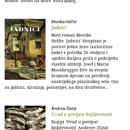
Roman 'Idemo na more' austrijskog...
Monika Helfer
Jadnici
Novi roman Monike
Helfer 'Jadnici' živopisan je
portret jedne žene (autoričine
bake) s početka 20. stoljeća i
ujedno dirljiva priča o podrijetlu
vlastite obitelji. Josef i Maria
Moosbrugger žive sa svojom
brojnom djecom na periferiji
austrijskoga planinskog sela. Oni
su jadnici, sirotinja, polusvijet, na dnu društvene...
Andrea Zlatar
Uvod u povijest književnosti
Knjiga 'Uvod u povijest
književnosti' Andreee Zlatar