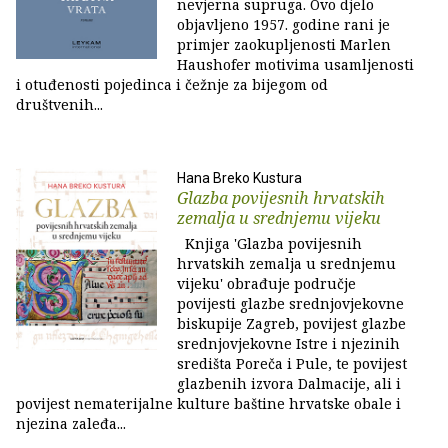
nevjerna supruga. Ovo djelo
objavljeno 1957. godine rani je
primjer zaokupljenosti Marlen
Haushofer motivima usamljenosti
i otuđenosti pojedinca i čežnje za bijegom od
društvenih...
Hana Breko Kustura
Glazba povijesnih hrvatskih
zemalja u srednjemu vijeku
Knjiga 'Glazba povijesnih
hrvatskih zemalja u srednjemu
vijeku' obrađuje područje
povijesti glazbe srednjovjekovne
biskupije Zagreb, povijest glazbe
srednjovjekovne Istre i njezinih
središta Poreča i Pule, te povijest
glazbenih izvora Dalmacije, ali i
povijest nematerijalne kulture baštine hrvatske obale i
njezina zaleđa...