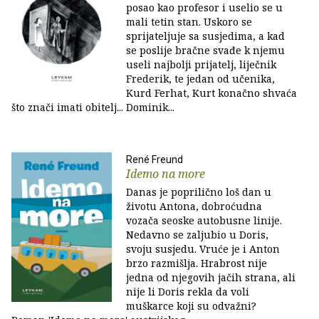
posao kao profesor i uselio se u
mali tetin stan. Uskoro se
sprijateljuje sa susjedima, a kad
se poslije bračne svađe k njemu
useli najbolji prijatelj, liječnik
Frederik, te jedan od učenika,
Kurd Ferhat, Kurt konačno shvaća
što znači imati obitelj... Dominik...
René Freund
Idemo na more
Danas je poprilično loš dan u
životu Antona, dobroćudna
vozača seoske autobusne linije.
Nedavno se zaljubio u Doris,
svoju susjedu. Vruće je i Anton
brzo razmišlja. Hrabrost nije
jedna od njegovih jačih strana, ali
nije li Doris rekla da voli
muškarce koji su odvažni?