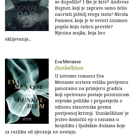
se dogodilo? I tko je kriv? Andreas
Bogner, koji je zapravo samo želio
nacrtati pištolj svoga tasta? Nicola
Pammer, koja je te večeri iznimno
popila koju čašicu previše?
Njezina majka, koja bez
oklijevanja...
Eva Menasse
Dunkelblum
U novome romanu Eva
Menasse ocrtava veliku povijesnu
panoramu na primjeru gradića
koji opetovano postaje pozornicom
svjetske politike i pripovijeda o
odnosu stanovnika prema
povijesnoj krivnji. 'Dunkelblum' je
jezivo-komični ep o ranama u
krajoliku i ljudskim dušama koje
za razliku od sjećanja ne nestaju.