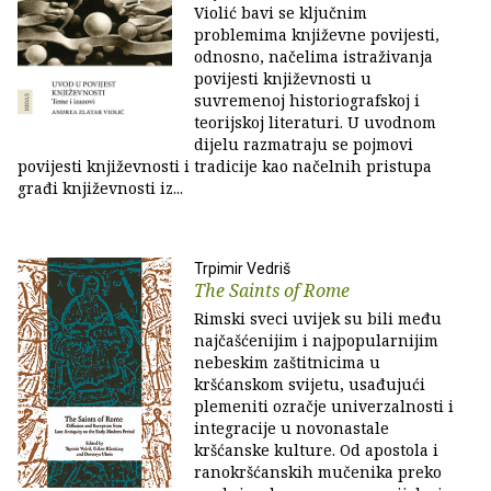
Violić bavi se ključnim
problemima književne povijesti,
odnosno, načelima istraživanja
povijesti književnosti u
suvremenoj historiografskoj i
teorijskoj literaturi. U uvodnom
dijelu razmatraju se pojmovi
povijesti književnosti i tradicije kao načelnih pristupa
građi književnosti iz...
Trpimir Vedriš
The Saints of Rome
Rimski sveci uvijek su bili među
najčašćenijim i najpopularnijim
nebeskim zaštitnicima u
kršćanskom svijetu, usađujući
plemeniti ozračje univerzalnosti i
integracije u novonastale
kršćanske kulture. Od apostola i
ranokršćanskih mučenika preko