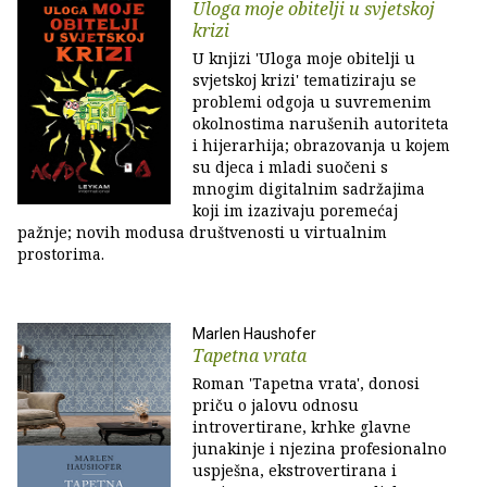
Uloga moje obitelji u svjetskoj
krizi
U knjizi 'Uloga moje obitelji u
svjetskoj krizi' tematiziraju se
problemi odgoja u suvremenim
okolnostima narušenih autoriteta
i hijerarhija; obrazovanja u kojem
su djeca i mladi suočeni s
mnogim digitalnim sadržajima
koji im izazivaju poremećaj
pažnje; novih modusa društvenosti u virtualnim
prostorima.
Marlen Haushofer
Tapetna vrata
Roman 'Tapetna vrata', donosi
priču o jalovu odnosu
introvertirane, krhke glavne
junakinje i njezina profesionalno
uspješna, ekstrovertirana i