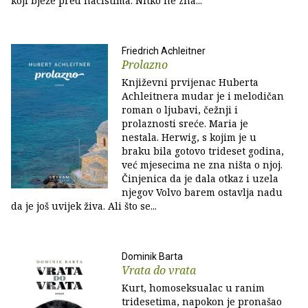
koji bježe pred nacistima. Nitko ne zna...
Friedrich Achleitner
Prolazno
Književni prvijenac Huberta
Achleitnera mudar je i melodičan
roman o ljubavi, čežnji i
prolaznosti sreće. Maria je
nestala. Herwig, s kojim je u
braku bila gotovo trideset godina,
već mjesecima ne zna ništa o njoj.
Činjenica da je dala otkaz i uzela
njegov Volvo barem ostavlja nadu
da je još uvijek živa. Ali što se...
Dominik Barta
Vrata do vrata
Kurt, homoseksualac u ranim
tridesetima, napokon je pronašao