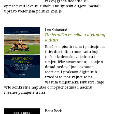
razvoj grada dodatno su
opterećivali lokalni sukobi i milijunski dugovi, nastali
upravo vođenjem politike koja je...
Leo Katunarić
Umjetnička izvedba u digitalnoj
kulturi
Riječ je o pionirskom i poticajnom
interdisciplinarnom radu koji
našu akademsku zajednicu i
umjetničke stvaraoce upoznaje s
dosad nedovoljno poznatom
teorijom i praksom digitalnih
izvedbi te, pozivajući se na
vlastita umjetnička iskustva, daje
vrlo konkretne naputke o mogućnostima i načinu
njezine primjene u nas.
Boris Beck