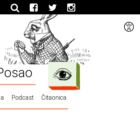
Posao
ga
Podcast
Čitaonica