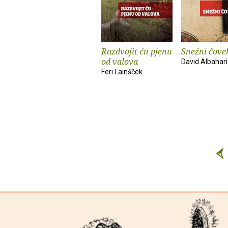
Razdvojit ću pjenu
Snežni čove
od valova
David Albahari
Feri Lainšček