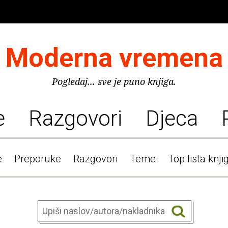
Moderna vremena
Pogledaj... sve je puno knjiga.
e
Razgovori
Djeca
e
Preporuke
Razgovori
Teme
Top lista knji