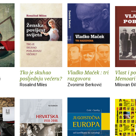
Tko je skuhao
Vladko Maček : tri
Vlast i p
posljednju večeru?
razgovora
Memoari
ć
Rosalind Miles
Zvonimir Berković
Milovan Ði