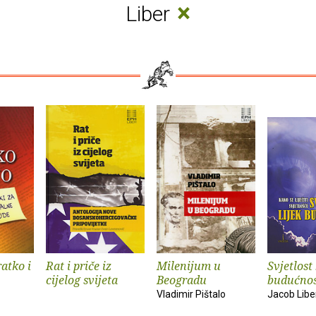
×
Liber
ratko i
Rat i priče iz
Milenijum u
Svjetlost 
cijelog svijeta
Beogradu
budućnos
Vladimir Pištalo
Jacob Lib