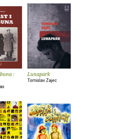
obuna :
Lunapark
Tomislav Zajec
las