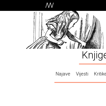
Knjig
Najave
Vijesti
Kritik