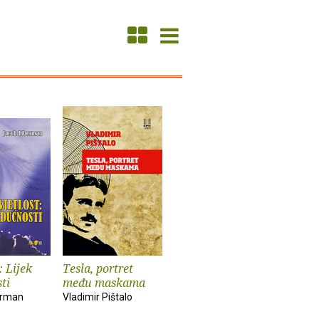
: Lijek
Tesla, portret
ti
među maskama
erman
Vladimir Pištalo