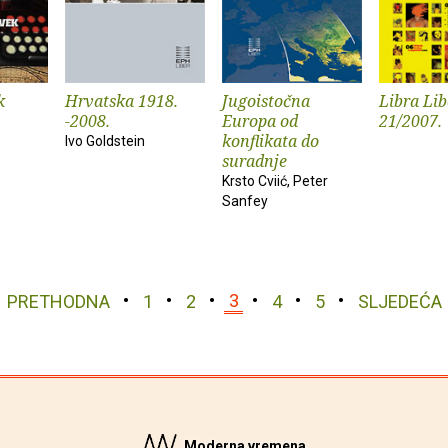
k
Hrvatska 1918.
Jugoistočna
Libra Lib
-2008.
Europa od
21/2007.
konflikata do
Ivo Goldstein
suradnje
Krsto Cviić, Peter
Sanfey
PRETHODNA
1
2
3
4
5
SLJEDEĆA
Moderna vremena