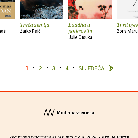
Treća zemlja
Buddha u
Tvrd pje
potkrovlju
maš
Žarko Paić
Boris Mar
Julie Otsuka
1
2
3
4
SLJEDEĆA
Moderna vremena
Sva prava pridržana © MV Info d.o.o. 2026. • Kriv je
Fiktiv