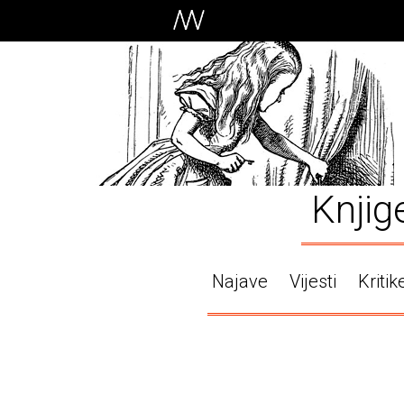
Knjig
Najave
Vijesti
Kritik