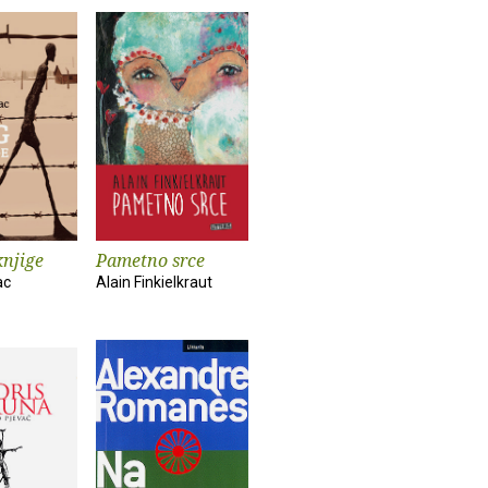
knjige
Pametno srce
ac
Alain Finkielkraut