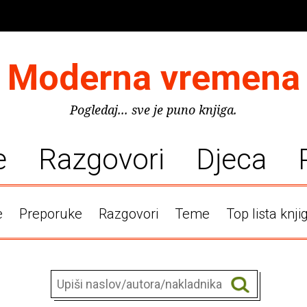
Moderna vremena
Pogledaj... sve je puno knjiga.
e
Razgovori
Djeca
e
Preporuke
Razgovori
Teme
Top lista knji