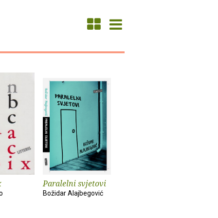
x
Paralelni svjetovi
o
Božidar Alajbegović