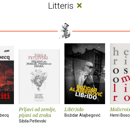
×
Litteris
Prljavi od zemlje,
Lib(r)ido
Malicroi
pijani od zraka
ebecq
Božidar Alajbegović
Henri Bosc
Sibila Petlevski