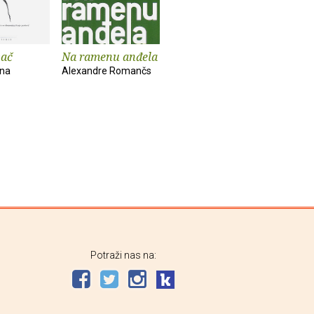
vač
Na ramenu anđela
una
Alexandre Romančs
Potraži nas na: