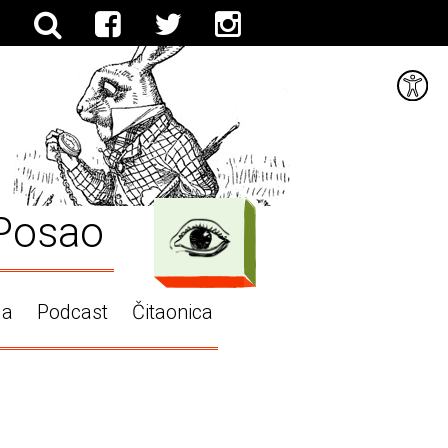
Posao
ga
Podcast
Čitaonica