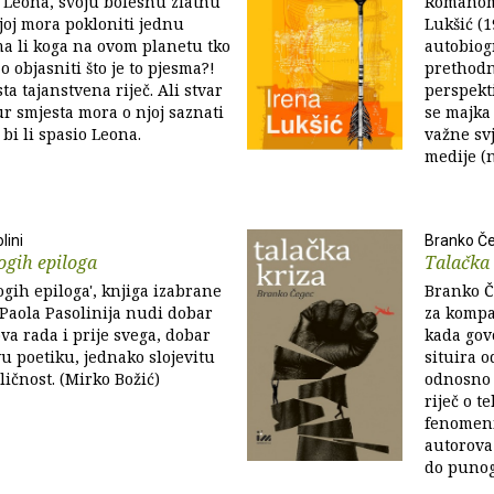
io Leona, svoju bolesnu zlatnu
Romanom 
 joj mora pokloniti jednu
Lukšić (1
a li koga na ovom planetu tko
autobiogr
 objasniti što je to pjesma?!
prethodni
ta tajanstvena riječ. Ali stvar
perspekti
ur smjesta mora o njoj saznati
se majka 
 bi li spasio Leona.
važne sv
medije (n
lini
Branko Č
ogih epiloga
Talačka 
gih epiloga', knjiga izabrane
Branko Če
 Paola Pasolinija nudi dobar
za kompa
va rada i prije svega, dobar
kada gov
u poetiku, jednako slojevitu
situira 
ličnost. (Mirko Božić)
odnosno 
riječ o t
fenomen
autorova 
do punog.