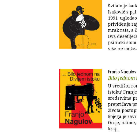
Svitalo je kad
Isaković s pa
1991. ugledao
priviđenje ra
mrak rata, a č
Dva desetljeća
psihički sloml
više ne može..
Franjo Nagulov
Bilo jednom 
U središtu ro
istoku' Franje
sredstvima p
prepričava p
života postup
kojega je zavr
On je, naime,
kraj...