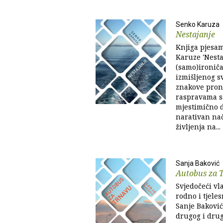
Senko Karuza
Nestajanje
Knjiga pjesa
Karuze 'Nesta
(samo)ironiča
izmišljenog sv
znakove pron
raspravama sa
mjestimično d
narativan nač
življenja na...
Sanja Baković
Autobus za 
Svjedočeći vla
rodno i tjele
Sanje Baković 
drugog i druga