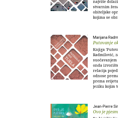
najviše dola
stvarnim žen
obiteljske opr
kojima se obra
Marijana Radmi
Putovanje ok
Knjiga 'Putov
Radmilović, 
suočavanjem s 
onda izvorišt
relacija poje
odnose prema 
prema svijetu
jeziku kojim 
Jean-Pierre S
Ovo je pjesma