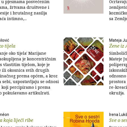
zi u pjesmama posvećenim
Ocrtavaju
ama, žrtvama društvene i
zemljovi
esije i brutalnog nasilja
kozmičko
ća intimno,...
sa Zemlje
lović
Mateja Ju
o tijela
Žene iz 
anje oko tijela' Marijane
Simbolič
zaokupljena je koncentričnim
Mateje Ju
vlastitim tijelom, koje je
polipers
e ili okosnica svih drugih
iskonskih
dinačnog prema općem, a kroz
odnosno 
sebi, uspostavljaju se odnosi
prostora 
 koji percipiramo i prema
re-kreaci
to pokušavamo artikulrati.
okružja.
iméon
Irena Lukš
 koja liječi ribe
Sve o se