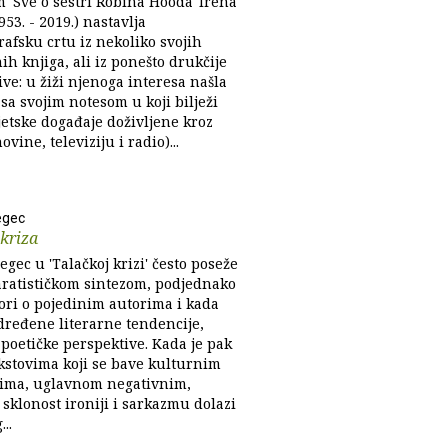
'Sve o sestri Robina Hooda' Irena
953. - 2019.) nastavlja
afsku crtu iz nekoliko svojih
h knjiga, ali iz ponešto drukčije
ve: u žiži njenoga interesa našla
sa svojim notesom u koji bilježi
jetske događaje doživljene kroz
ovine, televiziju i radio)...
egec
kriza
gec u 'Talačkoj krizi' često poseže
ratističkom sintezom, podjednako
ori o pojedinim autorima i kada
određene literarne tendencije,
poetičke perspektive. Kada je pak
ekstovima koji se bave kulturnim
ima, uglavnom negativnim,
sklonost ironiji i sarkazmu dolazi
..