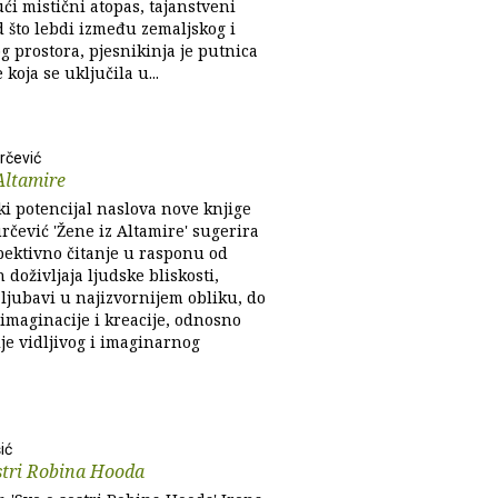
ći mistični atopas, tajanstveni
d što lebdi između zemaljskog i
g prostora, pjesnikinja je putnica
 koja se uključila u...
rčević
Altamire
ki potencijal naslova nove knjige
rčević 'Žene iz Altamire' sugerira
pektivno čitanje u rasponu od
 doživljaja ljudske bliskosti,
ljubavi u najizvornijem obliku, do
imaginacije i kreacije, odnosno
je vidljivog i imaginarnog
ić
stri Robina Hooda