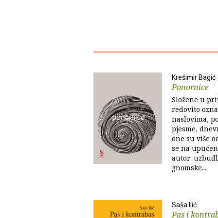
Krešimir Bagić
Ponornice
Složene u pr
redovito ozna
naslovima, p
pjesme, dnevn
one su više od
se na upućeno
autor: uzbudl
gnomske...
Saša Ilić
Pas i kontra