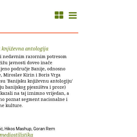
 književna antologija
i nedavnim razornim potresom
 žižu javnosti doveo inače
ljeno područje Banije, odnosno
, Miroslav Kirin i Boris Vrga
 su 'Banijsku književnu antologiju'
ju banijskog pjesništva i proze)
kazali na taj iznimno vrijedan, a
no poznat segment nacionalne i
ne kulture.
ić, Hikos Mashup, Goran Rem
mediostilistika