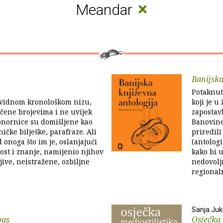
×
Meandar
Banijska
Potaknut
ividnom kronološkom nizu,
koji je u
čene brojevima i ne uvijek
zapostav
onornice su domišljene kao
Banovine
ičke bilješke, parafraze. Ali
priredili
 onoga što im je, oslanjajući
(antologi
st i znanje, namijenio njihov
kako bi u
jive, neistražene, ozbiljne
nedovolj
regional
Sanja Juk
bas
Osječka 