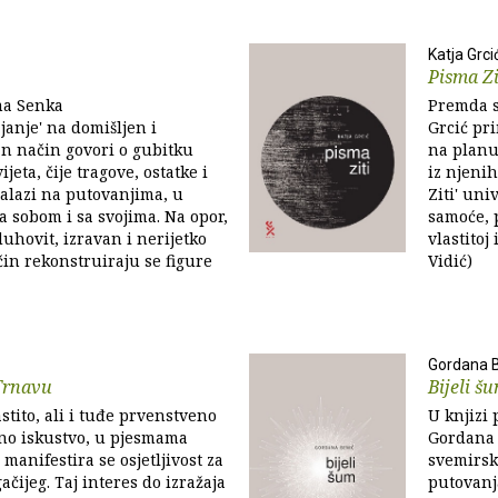
Katja Grci
Pisma Zi
ma Senka
Premda s
janje' na domišljen i
Grcić pr
n način govori o gubitku
na planu 
ijeta, čije tragove, ostatke i
iz njenih
alazi na putovanjima, u
Ziti' uni
 sobom i sa svojima. Na opor,
samoće, 
uhovit, izravan i nerijetko
vlastitoj
in rekonstruiraju se figure
Vidić)
Gordana 
Trnavu
Bijeli š
stito, ali i tuđe prvenstveno
U knjizi 
sno iskustvo, u pjesmama
Gordana 
manifestira se osjetljivost za
svemirsk
čijeg. Taj interes do izražaja
putovanj