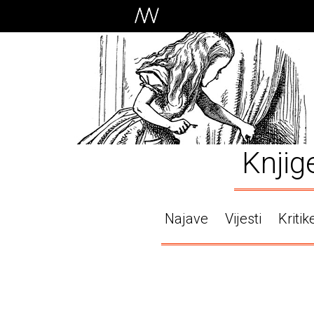
Knjig
Najave
Vijesti
Kritik