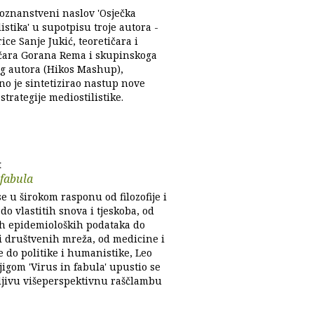
oznanstveni naslov 'Osječka
istika' u supotpisu troje autora -
arice Sanje Jukić, teoretičara i
čara Gorana Rema i skupinskoga
og autora (Hikos Mashup),
no je sintetizirao nastup nove
 strategije mediostilistike.
t
 fabula
e u širokom rasponu od filozofije i
do vlastitih snova i tjeskoba, od
h epidemioloških podataka do
 i društvenih mreža, od medicine i
 do politike i humanistike, Leo
jigom 'Virus in fabula' upustio se
ljivu višeperspektivnu raščlambu