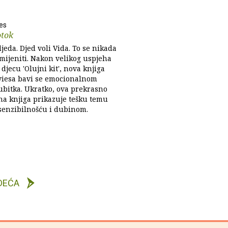
ies
otok
djeda. Djed voli Vida. To se nikada
mijeniti. Nakon velikog uspjeha
 djecu 'Olujni kit', nova knjiga
viesa bavi se emocionalnom
bitka. Ukratko, ova prekrasno
ana knjiga prikazuje tešku temu
senzibilnošću i dubinom.
DEĆA