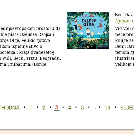
Benji Dav
Djedov 
srednjoevropskom prostoru da
Vid voli 
fije pisca Džejmsa Džojsa i
neće pro
inje Olge, Velikić gotovo
knjige za
ikom ispisuje štivo o
Benji Da
 početka i kraja dvadesetog
temom gu
 Puli, Beču, Trstu, Beogradu,
ilustrir
cma i zubarima. (Đorđe
velikom 
THODNA
1
2
3
4
5
…
19
SLJE