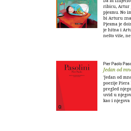
Da bi izliječ
ribicu, Artur
pjesmu. No im
bi Arturu znao
Pjesma je dois
je hitna i Art
nešto više, ne
Pier Paolo Paso
Jedan od mn
'Jedan od mno
poezije Piera
pregled njego
uvid u njegov
kao i njegova 