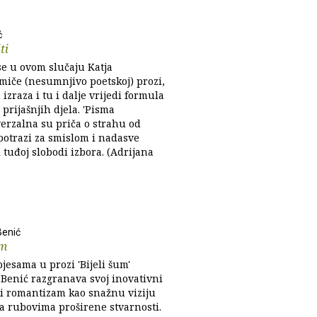
ć
ti
e u ovom slučaju Katja
imiče (nesumnjivo poetskoj) prozi,
izraza i tu i dalje vrijedi formula
 prijašnjih djela. 'Pisma
verzalna su priča o strahu od
potrazi za smislom i nadasve
 i tuđoj slobodi izbora. (Adrijana
Benić
um
pjesama u prozi 'Bijeli šum'
Benić razgranava svoj inovativni
i romantizam kao snažnu viziju
a rubovima proširene stvarnosti.