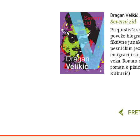
Dragan Velikić
Severni zid
Prepustivši 
poveže biogra
fiktivne junak
pesničkim jez
emigraciji sa
veka. Roman o
roman o pisi
Kuburić)
PRE