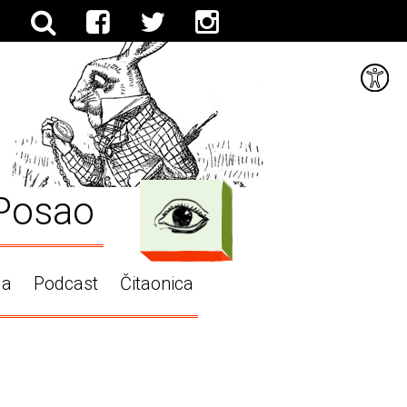
Posao
ga
Podcast
Čitaonica