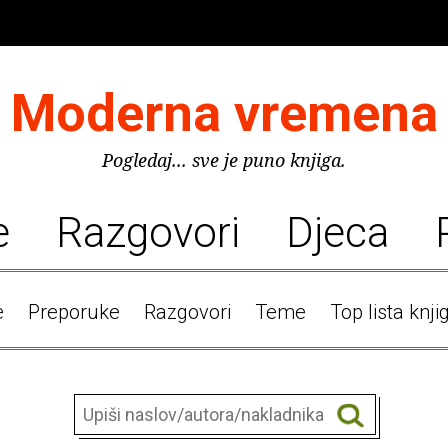
Moderna vremena
Pogledaj... sve je puno knjiga.
e
Razgovori
Djeca
e
Preporuke
Razgovori
Teme
Top lista knji