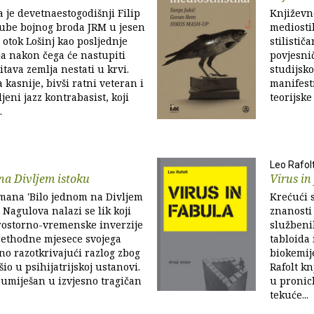
a je devetnaestogodišnji Filip
Književn
lube bojnog broda JRM u jesen
mediostil
 otok Lošinj kao posljednje
stilistič
ja nakon čega će nastupiti
povjesni
itava zemlja nestati u krvi.
studijsk
 kasnije, bivši ratni veteran i
manifest
jeni jazz kontrabasist, koji
teorijske
.
Leo Rafol
na Divljem istoku
Virus in
mana 'Bilo jednom na Divljem
Krećući s
 Nagulova nalazi se lik koji
znanosti 
rostorno-vremenske inverzije
službeni
rethodne mjesece svojega
tabloida
no razotkrivajući razlog zbog
biokemije
šio u psihijatrijskoj ustanovi.
Rafolt kn
 umiješan u izvjesno tragičan
u pronic
tekuće...