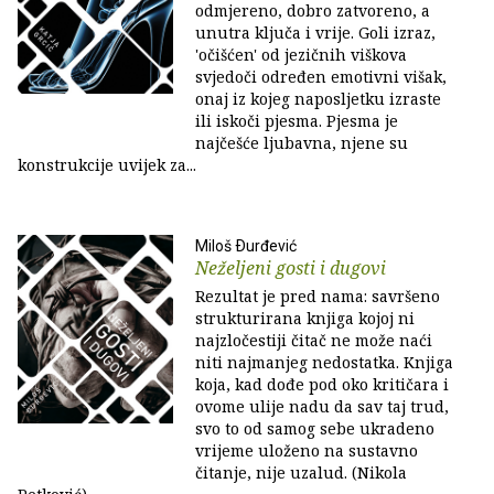
odmjereno, dobro zatvoreno, a
unutra ključa i vrije. Goli izraz,
'očišćen' od jezičnih viškova
svjedoči određen emotivni višak,
onaj iz kojeg naposljetku izraste
ili iskoči pjesma. Pjesma je
najčešće ljubavna, njene su
konstrukcije uvijek za...
Miloš Ðurđević
Neželjeni gosti i dugovi
Rezultat je pred nama: savršeno
strukturirana knjiga kojoj ni
najzločestiji čitač ne može naći
niti najmanjeg nedostatka. Knjiga
koja, kad dođe pod oko kritičara i
ovome ulije nadu da sav taj trud,
svo to od samog sebe ukradeno
vrijeme uloženo na sustavno
čitanje, nije uzalud. (Nikola