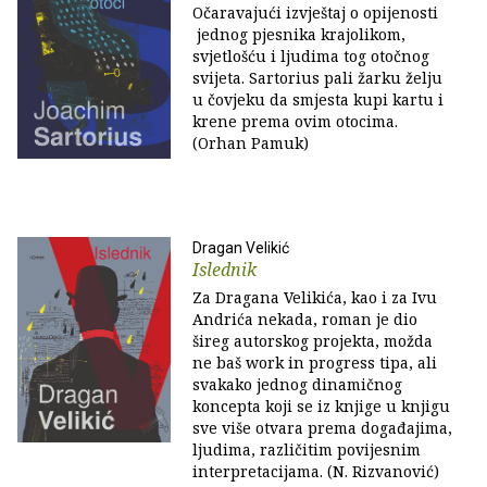
Očaravajući izvještaj o opijenosti
jednog pjesnika krajolikom,
svjetlošću i ljudima tog otočnog
svijeta. Sartorius pali žarku želju
u čovjeku da smjesta kupi kartu i
krene prema ovim otocima.
(Orhan Pamuk)
Dragan Velikić
Islednik
Za Dragana Velikića, kao i za Ivu
Andrića nekada, roman je dio
šireg autorskog projekta, možda
ne baš work in progress tipa, ali
svakako jednog dinamičnog
koncepta koji se iz knjige u knjigu
sve više otvara prema događajima,
ljudima, različitim povijesnim
interpretacijama. (N. Rizvanović)