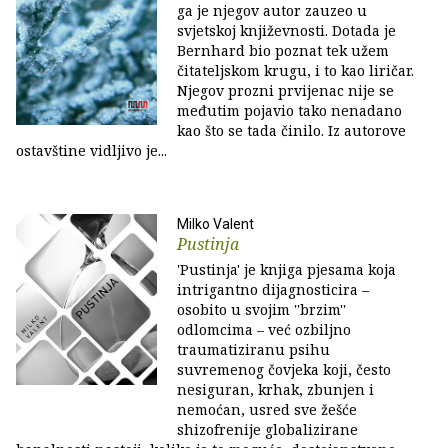
ga je njegov autor zauzeo u
svjetskoj književnosti. Dotada je
Bernhard bio poznat tek užem
čitateljskom krugu, i to kao liričar.
Njegov prozni prvijenac nije se
međutim pojavio tako nenadano
kao što se tada činilo. Iz autorove
ostavštine vidljivo je...
Milko Valent
Pustinja
'Pustinja' je knjiga pjesama koja
intrigantno dijagnosticira –
osobito u svojim ''brzim''
odlomcima – već ozbiljno
traumatiziranu psihu
suvremenog čovjeka koji, često
nesiguran, krhak, zbunjen i
nemoćan, usred sve žešće
shizofrenije globalizirane