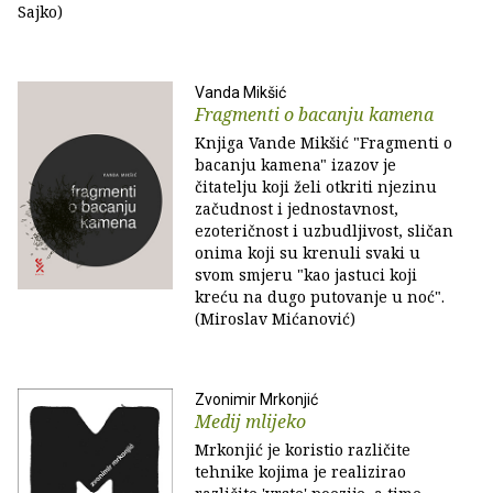
Sajko)
Vanda Mikšić
Fragmenti o bacanju kamena
Knjiga Vande Mikšić "Fragmenti o
bacanju kamena" izazov je
čitatelju koji želi otkriti njezinu
začudnost i jednostavnost,
ezoteričnost i uzbudljivost, sličan
onima koji su krenuli svaki u
svom smjeru "kao jastuci koji
kreću na dugo putovanje u noć".
(Miroslav Mićanović)
Zvonimir Mrkonjić
Medij mlijeko
Mrkonjić je koristio različite
tehnike kojima je realizirao