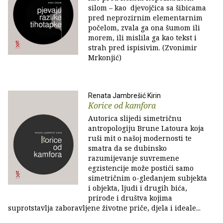
silom – kao djevojčica sa šibicama
pred neprozirnim elementarnim
počelom, zvala ga ona šumom ili
morem, ili mislila ga kao tekst i
strah pred ispisivim. ( Zvonimir
Mrkonjić)
Renata Jambrešić Kirin
Korice od kamfora
Autorica slijedi simetričnu
antropologiju Brune Latoura koja
ruši mit o našoj modernosti te
smatra da se dubinsko
razumijevanje suvremene
egzistencije može postići samo
simetričnim o-gledanjem subjekta
i objekta, ljudi i drugih bića,
prirode i društva kojima
suprotstavlja zaboravljene životne priče, djela i ideale...