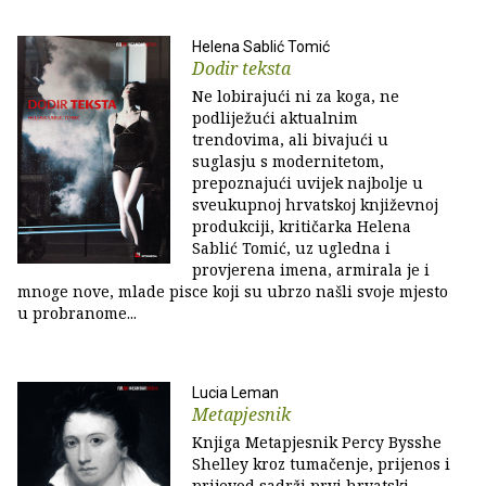
Helena Sablić Tomić
Dodir teksta
Ne lobirajući ni za koga, ne
podliježući aktualnim
trendovima, ali bivajući u
suglasju s modernitetom,
prepoznajući uvijek najbolje u
sveukupnoj hrvatskoj književnoj
produkciji, kritičarka Helena
Sablić Tomić, uz ugledna i
provjerena imena, afirmirala je i
mnoge nove, mlade pisce koji su ubrzo našli svoje mjesto
u probranome...
Lucia Leman
Metapjesnik
Knjiga Metapjesnik Percy Bysshe
Shelley kroz tumačenje, prijenos i
prijevod sadrži prvi hrvatski