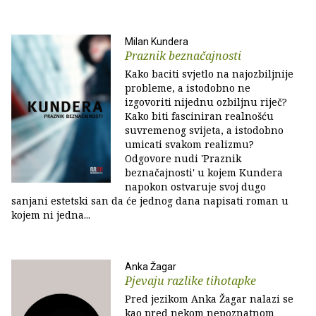
Milan Kundera
Praznik beznačajnosti
Kako baciti svjetlo na najozbiljnije
probleme, a istodobno ne
izgovoriti nijednu ozbiljnu riječ?
Kako biti fasciniran realnošću
suvremenog svijeta, a istodobno
umicati svakom realizmu?
Odgovore nudi 'Praznik
beznačajnosti' u kojem Kundera
napokon ostvaruje svoj dugo
sanjani estetski san da će jednog dana napisati roman u
kojem ni jedna...
Anka Žagar
Pjevaju razlike tihotapke
Pred jezikom Anka Žagar nalazi se
kao pred nekom nepoznatnom