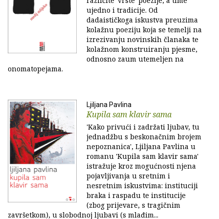
različite 'vrste' poezije, a time
ujedno i tradicije. Od
dadaističkoga iskustva preuzima
kolažnu poeziju koja se temelji na
izrezivanju novinskih članaka te
kolažnom konstruiranju pjesme,
odnosno zaum utemeljen na
onomatopejama.
Ljiljana Pavlina
Kupila sam klavir sama
'Kako privući i zadržati ljubav, tu
jednadžbu s beskonačnim brojem
nepoznanica', Ljiljana Pavlina u
romanu 'Kupila sam klavir sama'
istražuje kroz mogućnosti njena
pojavljivanja u sretnim i
nesretnim iskustvima: instituciji
braka i raspadu te institucije
(zbog prijevare, s tragičnim
završetkom), u slobodnoj ljubavi (s mlađim...