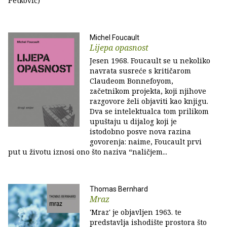
Petković)
Michel Foucault
Lijepa opasnost
Jesen 1968. Foucault se u nekoliko
navrata susreće s kritičarom
Claudeom Bonnefoyom,
začetnikom projekta, koji njihove
razgovore želi objaviti kao knjigu.
Dva se intelektualca tom prilikom
upuštaju u dijalog koji je
istodobno posve nova razina
govorenja: naime, Foucault prvi
put u životu iznosi ono što naziva “naličjem...
Thomas Bernhard
Mraz
'Mraz' je objavljen 1963. te
predstavlja ishodište prostora što