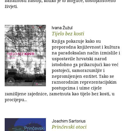
banalnosti nastoji, koliko je to moguće, dostojanstveno
živjeti.
Ivana Žužul
Tijelo bez kosti
Knjiga pokazuje kako su
preporodna književnost i kultura
na paradoksalan način izmislile i
uspostavile hrvatski narod
istodobno ga prikazujući kao već
postojeći, samorazumljiv i
nepromijenjen entitet. Tako se
raznorodnim reprezentacijskim
postupcima i uime cijele
zamišljene zajednice, zametnuta kao tijelo bez kosti, u
procijepu...
Joachim Sartorius
Prinčevski otoci