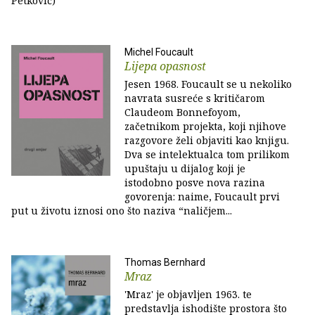
Petković)
Michel Foucault
Lijepa opasnost
Jesen 1968. Foucault se u nekoliko
navrata susreće s kritičarom
Claudeom Bonnefoyom,
začetnikom projekta, koji njihove
razgovore želi objaviti kao knjigu.
Dva se intelektualca tom prilikom
upuštaju u dijalog koji je
istodobno posve nova razina
govorenja: naime, Foucault prvi
put u životu iznosi ono što naziva “naličjem...
Thomas Bernhard
Mraz
'Mraz' je objavljen 1963. te
predstavlja ishodište prostora što