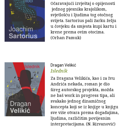
Očaravajući izvještaj o opijenosti
jednog pjesnika krajolikom,
svjetlošću i ljudima tog otočnog
svijeta. Sartorius pali žarku želju
u čovjeku da smjesta kupi kartu i
krene prema ovim otocima.
(Orhan Pamuk)
Dragan Velikić
Islednik
Za Dragana Velikića, kao i za Ivu
Andrića nekada, roman je dio
šireg autorskog projekta, možda
ne baš work in progress tipa, ali
svakako jednog dinamičnog
koncepta koji se iz knjige u knjigu
sve više otvara prema događajima,
ljudima, različitim povijesnim
interpretacijama. (N. Rizvanović)