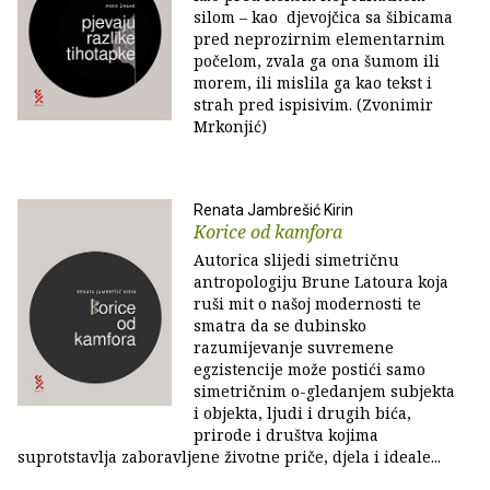
silom – kao djevojčica sa šibicama
pred neprozirnim elementarnim
počelom, zvala ga ona šumom ili
morem, ili mislila ga kao tekst i
strah pred ispisivim. ( Zvonimir
Mrkonjić)
Renata Jambrešić Kirin
Korice od kamfora
Autorica slijedi simetričnu
antropologiju Brune Latoura koja
ruši mit o našoj modernosti te
smatra da se dubinsko
razumijevanje suvremene
egzistencije može postići samo
simetričnim o-gledanjem subjekta
i objekta, ljudi i drugih bića,
prirode i društva kojima
suprotstavlja zaboravljene životne priče, djela i ideale...