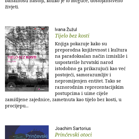
banalnosti nastoji, koliko je to moguće, dostojanstveno
živjeti.
Ivana Žužul
Tijelo bez kosti
Knjiga pokazuje kako su
preporodna književnost i kultura
na paradoksalan način izmislile i
uspostavile hrvatski narod
istodobno ga prikazujući kao već
postojeći, samorazumljiv i
nepromijenjen entitet. Tako se
raznorodnim reprezentacijskim
postupcima i uime cijele
zamišljene zajednice, zametnuta kao tijelo bez kosti, u
procijepu...
Joachim Sartorius
Prinčevski otoci