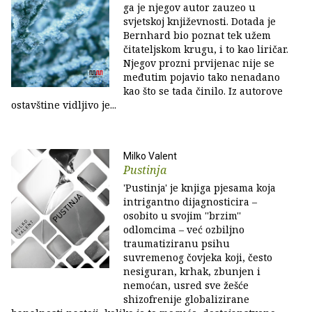
ga je njegov autor zauzeo u
svjetskoj književnosti. Dotada je
Bernhard bio poznat tek užem
čitateljskom krugu, i to kao liričar.
Njegov prozni prvijenac nije se
međutim pojavio tako nenadano
kao što se tada činilo. Iz autorove
ostavštine vidljivo je...
Milko Valent
Pustinja
'Pustinja' je knjiga pjesama koja
intrigantno dijagnosticira –
osobito u svojim ''brzim''
odlomcima – već ozbiljno
traumatiziranu psihu
suvremenog čovjeka koji, često
nesiguran, krhak, zbunjen i
nemoćan, usred sve žešće
shizofrenije globalizirane