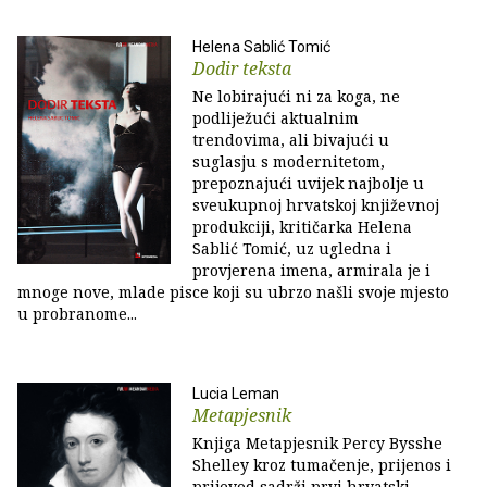
Helena Sablić Tomić
Dodir teksta
Ne lobirajući ni za koga, ne
podliježući aktualnim
trendovima, ali bivajući u
suglasju s modernitetom,
prepoznajući uvijek najbolje u
sveukupnoj hrvatskoj književnoj
produkciji, kritičarka Helena
Sablić Tomić, uz ugledna i
provjerena imena, afirmirala je i
mnoge nove, mlade pisce koji su ubrzo našli svoje mjesto
u probranome...
Lucia Leman
Metapjesnik
Knjiga Metapjesnik Percy Bysshe
Shelley kroz tumačenje, prijenos i
prijevod sadrži prvi hrvatski