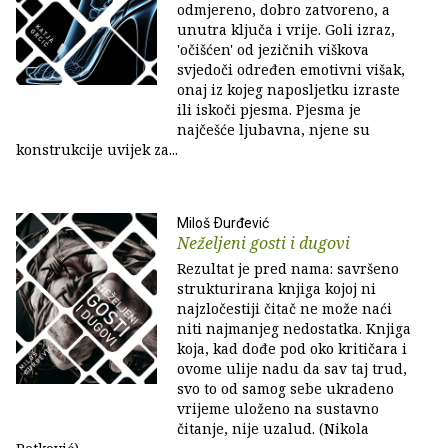
odmjereno, dobro zatvoreno, a
unutra ključa i vrije. Goli izraz,
'očišćen' od jezičnih viškova
svjedoči određen emotivni višak,
onaj iz kojeg naposljetku izraste
ili iskoči pjesma. Pjesma je
najčešće ljubavna, njene su
konstrukcije uvijek za...
Miloš Ðurđević
Neželjeni gosti i dugovi
Rezultat je pred nama: savršeno
strukturirana knjiga kojoj ni
najzločestiji čitač ne može naći
niti najmanjeg nedostatka. Knjiga
koja, kad dođe pod oko kritičara i
ovome ulije nadu da sav taj trud,
svo to od samog sebe ukradeno
vrijeme uloženo na sustavno
čitanje, nije uzalud. (Nikola