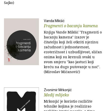
Sajko)
Vanda Mikšić
Fragmenti o bacanju kamena
Knjiga Vande Mikšić "Fragmenti o
bacanju kamena" izazov je
čitatelju koji želi otkriti njezinu
začudnost i jednostavnost,
ezoteričnost i uzbudljivost, sličan
onima koji su krenuli svaki u
svom smjeru "kao jastuci koji
kreću na dugo putovanje u noć".
(Miroslav Mićanović)
Zvonimir Mrkonjić
Medij mlijeko
Mrkonjić je koristio različite
tehnike kojima je realizirao