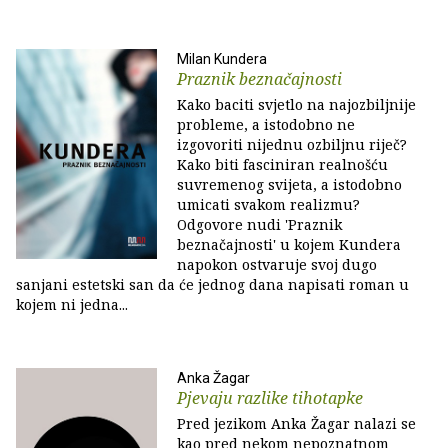
Milan Kundera
Praznik beznačajnosti
Kako baciti svjetlo na najozbiljnije
probleme, a istodobno ne
izgovoriti nijednu ozbiljnu riječ?
Kako biti fasciniran realnošću
suvremenog svijeta, a istodobno
umicati svakom realizmu?
Odgovore nudi 'Praznik
beznačajnosti' u kojem Kundera
napokon ostvaruje svoj dugo
sanjani estetski san da će jednog dana napisati roman u
kojem ni jedna...
Anka Žagar
Pjevaju razlike tihotapke
Pred jezikom Anka Žagar nalazi se
kao pred nekom nepoznatnom