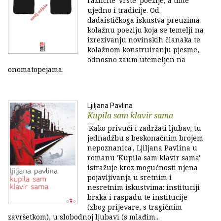
različite 'vrste' poezije, a time
ujedno i tradicije. Od
dadaističkoga iskustva preuzima
kolažnu poeziju koja se temelji na
izrezivanju novinskih članaka te
kolažnom konstruiranju pjesme,
odnosno zaum utemeljen na
onomatopejama.
Ljiljana Pavlina
Kupila sam klavir sama
'Kako privući i zadržati ljubav, tu
jednadžbu s beskonačnim brojem
nepoznanica', Ljiljana Pavlina u
romanu 'Kupila sam klavir sama'
istražuje kroz mogućnosti njena
pojavljivanja u sretnim i
nesretnim iskustvima: instituciji
braka i raspadu te institucije
(zbog prijevare, s tragičnim
završetkom), u slobodnoj ljubavi (s mlađim...