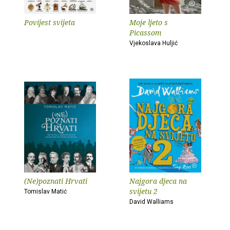
Povijest svijeta
Moje ljeto s
Picassom
Vjekoslava Huljić
(Ne)poznati Hrvati
Najgora djeca na
svijetu 2
Tomislav Matić
David Walliams