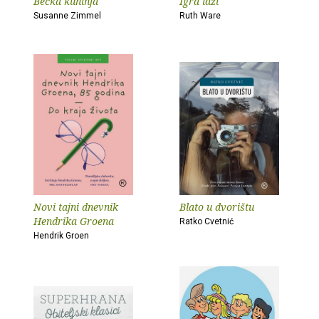
Bečka kuhinja
Igra laži
Susanne Zimmel
Ruth Ware
Novi tajni dnevnik
Blato u dvorištu
Hendrika Groena
Ratko Cvetnić
Hendrik Groen